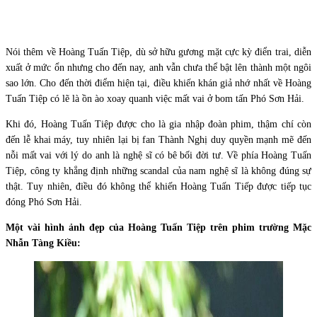
Nói thêm về Hoàng Tuấn Tiệp, dù sở hữu gương mặt cực kỳ điển trai, diễn
xuất ở mức ổn nhưng cho đến nay, anh vẫn chưa thể bật lên thành một ngôi
sao lớn. Cho đến thời điểm hiện tại, điều khiến khán giả nhớ nhất về Hoàng
Tuấn Tiệp có lẽ là ồn ào xoay quanh việc mất vai ở bom tấn Phó Sơn Hải.
Khi đó, Hoàng Tuấn Tiệp được cho là gia nhập đoàn phim, thậm chí còn
đến lễ khai máy, tuy nhiên lại bị fan Thành Nghị duy quyền mạnh mẽ đến
nỗi mất vai với lý do anh là nghệ sĩ có bê bối đời tư. Về phía Hoàng Tuấn
Tiệp, công ty khẳng định những scandal của nam nghệ sĩ là không đúng sự
thật. Tuy nhiên, điều đó không thể khiến Hoàng Tuấn Tiếp được tiếp tục
đóng Phó Sơn Hải.
Một vài hình ảnh đẹp của Hoàng Tuấn Tiệp trên phim trường Mặc
Nhẫn Tàng Kiều: