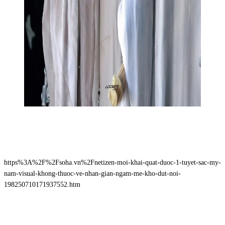
https%3A%2F%2Fsoha.vn%2Fnetizen-moi-khai-quat-duoc-1-tuyet-sac-my-
nam-visual-khong-thuoc-ve-nhan-gian-ngam-me-kho-dut-noi-
198250710171937552.htm