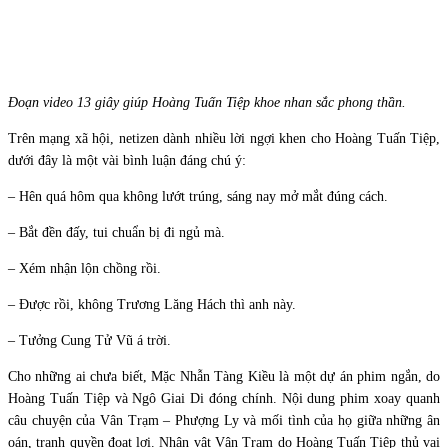
Đoạn video 13 giây giúp Hoàng Tuấn Tiệp khoe nhan sắc phong thần.
Trên mạng xã hội, netizen dành nhiều lời ngợi khen cho Hoàng Tuấn Tiệp,
dưới đây là một vài bình luận đáng chú ý:
– Hên quá hôm qua không lướt trúng, sáng nay mở mắt đúng cách.
– Bắt đền đấy, tui chuẩn bị đi ngủ mà.
– Xém nhận lộn chồng rồi.
– Được rồi, không Trương Lăng Hách thì anh này.
– Tưởng Cung Tử Vũ á trời.
Cho những ai chưa biết, Mặc Nhẫn Tàng Kiều là một dự án phim ngắn, do
Hoàng Tuấn Tiệp và Ngô Giai Di đóng chính. Nội dung phim xoay quanh
câu chuyện của Vân Trạm – Phượng Ly và mối tình của họ giữa những ân
oán, tranh quyền đoạt lợi. Nhân vật Vân Trạm do Hoàng Tuấn Tiệp thủ vai