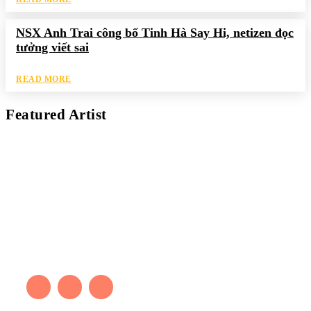
NSX Anh Trai công bố Tinh Hà Say Hi, netizen đọc
tưởng viết sai
READ MORE
Featured Artist
Kaleb Đen
PAINTER
Kaleb bắt đầu cuộc phiêu lưu này cách đây 7 năm, khi chưa có
tiếng nói thực sự nào bảo vệ môi trường. Những kiệt tác của anh
thúc đẩy việc cứu Trái Đất.