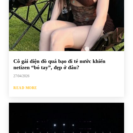
Cô gái diện đồ quá bạo đi té nước khiến
netizen “bó tay”, đẹp ở đâu?
27/04/2026
READ MORE