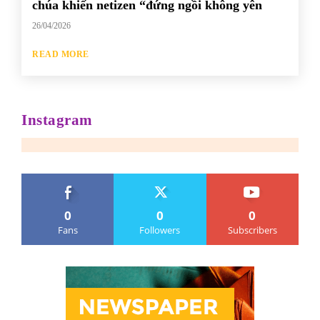
chúa khiến netizen “đứng ngồi không yên
26/04/2026
READ MORE
Instagram
0
0
0
Fans
Followers
Subscribers