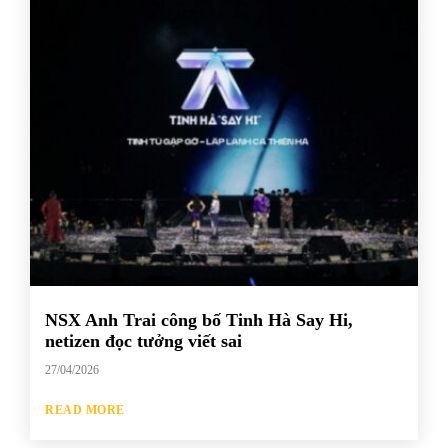
NSX Anh Trai công bố Tinh Hà Say Hi,
netizen đọc tưởng viết sai
27/04/2026
READ MORE