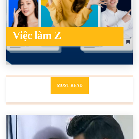
Việc làm Z
TO THE CATEGORY
MUST READ
2 cô gái tên Trang đang khiến netizen tức điên