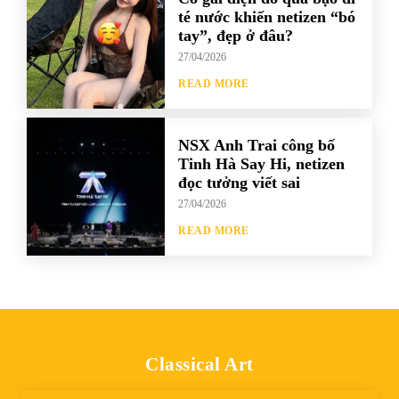
té nước khiến netizen “bó
tay”, đẹp ở đâu?
27/04/2026
READ MORE
NSX Anh Trai công bố
Tinh Hà Say Hi, netizen
đọc tưởng viết sai
27/04/2026
READ MORE
Classical Art