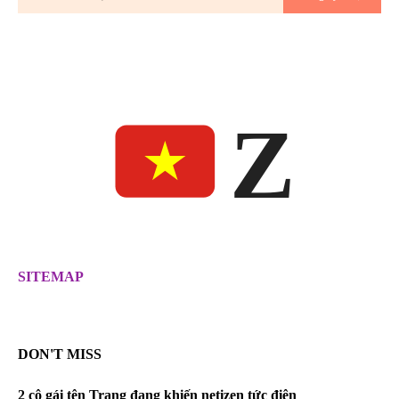
Z
SITEMAP
DON'T MISS
2 cô gái tên Trang đang khiến netizen tức điên