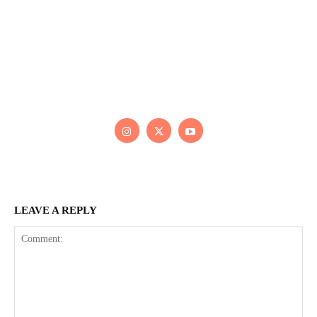
Kaleb Đen
PAINTER
Kaleb bắt đầu cuộc phiêu lưu này cách đây 7 năm, khi chưa
có tiếng nói thực sự nào bảo vệ môi trường. Những kiệt tác
của anh thúc đẩy việc cứu Trái Đất.
LEAVE A REPLY