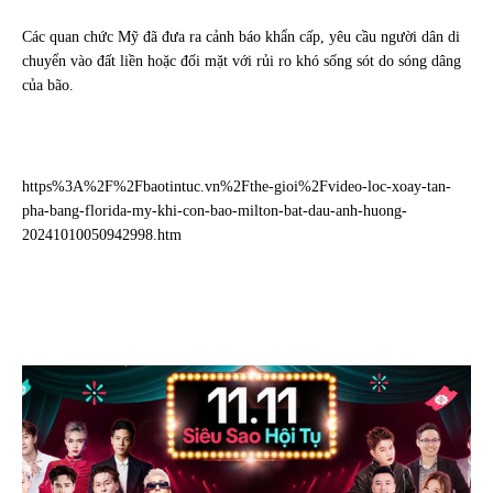
Các quan chức Mỹ đã đưa ra cảnh báo khẩn cấp, yêu cầu người dân di
chuyển vào đất liền hoặc đối mặt với rủi ro khó sống sót do sóng dâng
của bão.
https%3A%2F%2Fbaotintuc.vn%2Fthe-gioi%2Fvideo-loc-xoay-tan-
pha-bang-florida-my-khi-con-bao-milton-bat-dau-anh-huong-
20241010050942998.htm