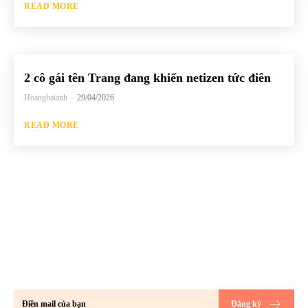
READ MORE
2 cô gái tên Trang đang khiến netizen tức điên
Hoanghaianh
-
29/04/2026
READ MORE
Hãy đăng ký để không bỏ lỡ bất kỳ bài
đăng mới nào của chúng tôi về thế giới
GenZ!!
Đăng ký