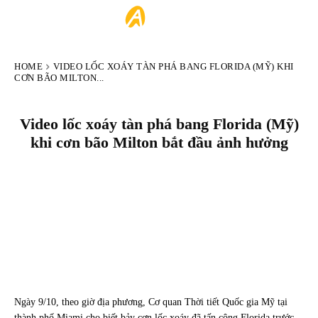
ARTIST
HOME
VIDEO LỐC XOÁY TÀN PHÁ BANG FLORIDA (MỸ) KHI
CƠN BÃO MILTON...
Video lốc xoáy tàn phá bang Florida (Mỹ)
khi cơn bão Milton bắt đầu ảnh hưởng
Ngày 9/10, theo giờ địa phương, Cơ quan Thời tiết Quốc gia Mỹ tại
thành phố Miami cho biết bảy cơn lốc xoáy đã tấn công Florida trước