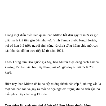
Trong một diễn biến liên quan, bão Milton bắt đầu gây ra mưa và gió
giật mạnh khi tiến gần đến khu vực Vịnh Tampa thuộc bang Florida,
nơi có hơn 3,3 triệu người sinh sống và chưa từng hứng chịu một cơn
bão lớn nào đổ bộ trực tiếp kể từ năm 1921.
Theo Trung tâm Bão Quốc gia Mỹ, bão Milton hiện đang cách Tampa
khoảng 155 km về phía Tây Nam, với sức gió duy trì tối đa là 205
km/h.
Hiện nay, báo Milton đã bị hạ cấp xuống thành bão cấp 3, nhưng vẫn là
một cơn bão lớn và gây ra mối đe dọa nghiêm trọng khi nó tiến gần bờ
biển phía Tây của bang Florida.
Xem video lốc xoáy tàn phá thành phố Fort Myers thuộc bàng