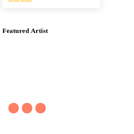
Featured Artist
Kaleb Đen
PAINTER
Kaleb bắt đầu cuộc phiêu lưu này cách đây 7 năm,
khi chưa có tiếng nói thực sự nào bảo vệ môi
trường. Những kiệt tác của anh thúc đẩy việc cứu
Trái Đất.