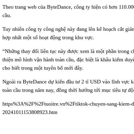
Theo trang web của ByteDance, công ty hiện có hơn 110.000
cầu.
Tuy nhiên công ty công nghệ này đang lên kế hoạch cắt giả
hợp nhất một số hoạt động trong khu vực.
“Những thay đổi liên tục này được xem là một phần trong 
thiện mô hình vận hành toàn cầu, đặc biệt là khâu kiểm duy
cho biết trong một tuyên bố mới đây.
Ngoài ra ByteDance dự kiến đầu tư 2 tỉ USD vào lĩnh vực kiê
toàn cầu trong năm nay, đồng thời hướng tới mục tiêu tự đ
https%3A%2F%2Ftuoitre.vn%2Ftiktok-chuyen-sang-kiem-duy
20241011153808923.htm