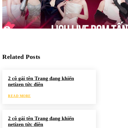
Related Posts
2 cô gái tên Trang đang khiến
netizen tức điên
READ MORE
2 cô gái tên Trang đang khiến
netizen tức điên