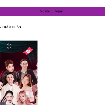
No menu items!
G TRĂM NHÂN...