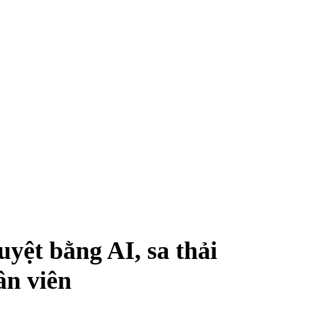
yệt bằng AI, sa thải
ân viên