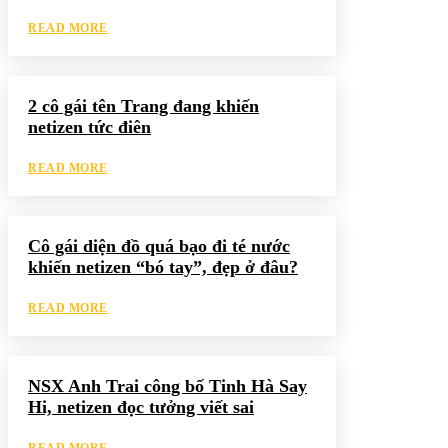
READ MORE
2 cô gái tên Trang đang khiến
netizen tức điên
READ MORE
Cô gái diện đồ quá bạo đi té nước
khiến netizen “bó tay”, đẹp ở đâu?
READ MORE
NSX Anh Trai công bố Tinh Hà Say
Hi, netizen đọc tưởng viết sai
READ MORE