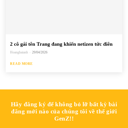
2 cô gái tên Trang đang khiến netizen tức điên
Hoanghaianh
-
29/04/2026
READ MORE
Hãy đăng ký để không bỏ lỡ bất kỳ bài
đăng mới nào của chúng tôi về thế giới
GenZ!!