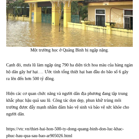
Một trường học ở Quảng Bình bị ngập nặng.
Cạnh đó, mưa lũ làm ngập úng 790 ha diện tích hoa màu của hàng ngàn
hộ dân gây hư hại…. Ước tính tổng thiệt hại ban đầu do bão số 6 gây
ra lên đến hơn 500 tỷ đồng.
Hiện các cơ quan chức năng và người dân địa phương đang tập trung
khắc phục hậu quả sau lũ. Công tác dọn dẹp, phun khử trùng môi
trường được đẩy mạnh nhằm đảm bảo vệ sinh và bảo vệ sức khỏe cho
người dân.
https://vtc.vn/thiet-hai-hon-500-ty-dong-quang-binh-don-luc-khac-
phuc-hau-qua-sau-bao-ar905026.html