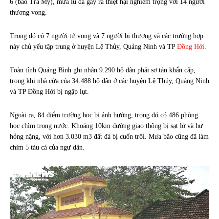
6 (bão Trà My), mưa lũ đã gây ra thiệt hại nghiêm trọng với 14 người
thương vong.
Trong đó có 7 người tử vong và 7 người bị thương và các trường hợp
này chủ yếu tập trung ở huyện Lệ Thủy, Quảng Ninh và TP
Đồng Hới
.
Toàn tỉnh Quảng Bình ghi nhận 9.290 hộ dân phải sơ tán khẩn cấp,
trong khi nhà cửa của 34.488 hộ dân ở các huyện Lệ Thủy, Quảng Ninh
và TP Đồng Hới bị ngập lụt.
Ngoài ra, 84 điểm trường học bị ảnh hưởng, trong đó có 486 phòng
học chìm trong nước. Khoảng 10km đường giao thông bị sạt lở và hư
hỏng nặng, với hơn 3.030 m3 đất đá bị cuốn trôi. Mưa bão cũng đã làm
chìm 5 tàu cá của ngư dân.