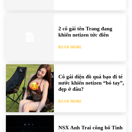
2 cô gái tên Trang đang
khiến netizen tức điên
READ MORE
Cô gái diện đồ quá bạo đi té
nước khiến netizen “bó tay”,
đẹp ở đâu?
READ MORE
NSX Anh Trai công bố Tinh