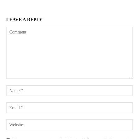
LEAVE A REPLY
Comment:
Na
Ema
Web