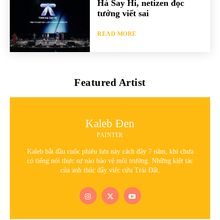
Hà Say Hi, netizen đọc
tưởng viết sai
READ MORE
Featured Artist
Kaleb Đen
PAINTER
Kaleb bắt đầu cuộc phiêu lưu này cách đây 7 năm, khi chưa
có tiếng nói thực sự nào bảo vệ môi trường. Những kiệt tác
của anh thúc đẩy việc cứu Trái Đất.