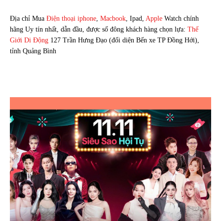
Địa chỉ Mua
Điện thoại
iphone
,
Macbook
, Ipad,
Apple
Watch chính
hãng Uy tín nhất, dẫn đầu, được số đông khách hàng chọn lựa:
Thế
Giới Di Động
127 Trần Hưng Đạo (đối diện Bến xe TP Đồng Hới),
tỉnh Quảng Bình