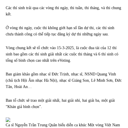
Các thí sinh trải qua các vòng thi ngày, thi tuần, thi tháng, và thi chung
kết.
Ở vòng thi ngày, cuộc thi không giới hạn số lần dự thi, các thí sinh
chưa thành công có thể tiếp tục đăng ký dự thi những ngày sau.
Vòng chung kết sẽ tổ chức vào 15-3-2025, là cuộc đua tài của 12 thí
sinh bao gồm các thí sinh giải nhất các cuộc thi tháng và 6 thí sinh có
tổng số bình chọn cao nhất trên eVoting.
Ban giám khảo gồm nhạc sĩ Đức Trịnh, nhạc sĩ, NSND Quang Vinh
(chủ tịch Hội Âm nhạc Hà Nội), nhạc sĩ Giáng Son, Lê Minh Sơn, Đức
Tân, Hoài An…
Ban tổ chức sẽ trao một giải nhất, hai giải nhì, hai giải ba, một giải
“Khán giả bình chọn”.
Ca sĩ Nguyễn Trần Trung Quân biểu diễn ca khúc Một vòng Việt Nam