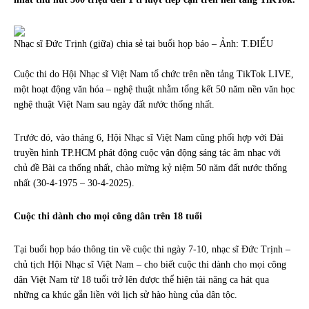
Nhạc sĩ Đức Trịnh (giữa) chia sẻ tại buổi họp báo – Ảnh: T.ĐIỂU
Cuộc thi do Hội Nhạc sĩ Việt Nam tổ chức trên nền tảng TikTok LIVE,
một
hoạt động văn hóa
– nghệ thuật nhằm tổng kết 50 năm nền văn học
nghệ thuật Việt Nam sau ngày đất nước thống nhất.
Trước đó, vào tháng 6, Hội Nhạc sĩ Việt Nam cũng phối hợp với Đài
truyền hình TP.HCM phát động cuộc vận động sáng tác âm nhạc với
chủ đề
Bài ca thống nhất, chào mừng kỷ niệm 50 năm đất nước thống
nhất (30-4-1975 – 30-4-2025).
Cuộc thi dành cho mọi công dân trên 18 tuổi
Tại buổi họp báo thông tin về cuộc thi ngày 7-10, nhạc sĩ Đức Trịnh –
chủ tịch Hội Nhạc sĩ Việt Nam – cho biết cuộc thi dành cho mọi công
dân Việt Nam từ 18 tuổi trở lên được thể hiện tài năng ca hát qua
những ca khúc gắn liền với lịch sử hào hùng của dân tộc.