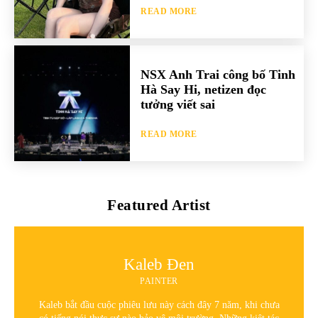
READ MORE
NSX Anh Trai công bố Tinh
Hà Say Hi, netizen đọc
tưởng viết sai
READ MORE
Featured Artist
Kaleb Đen
PAINTER
Kaleb bắt đầu cuộc phiêu lưu này cách đây 7 năm, khi chưa