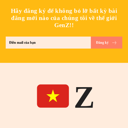
Hãy đăng ký để không bỏ lỡ bất kỳ bài
đăng mới nào của chúng tôi về thế giới
GenZ!!
Đăng ký
Z