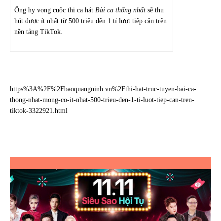
Ông hy vọng cuộc thi ca hát
Bài ca thống nhất
sẽ thu
hút được ít nhất từ 500 triệu đến 1 tỉ lượt tiếp cận trên
nền tảng TikTok.
https%3A%2F%2Fbaoquangninh.vn%2Fthi-hat-truc-tuyen-bai-ca-
thong-nhat-mong-co-it-nhat-500-trieu-den-1-ti-luot-tiep-can-tren-
tiktok-3322921.html