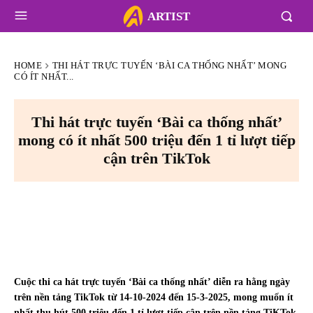
ARTIST
HOME
THI HÁT TRỰC TUYẾN ‘BÀI CA THỐNG NHẤT’ MONG
CÓ ÍT NHẤT...
Thi hát trực tuyến ‘Bài ca thống nhất’
mong có ít nhất 500 triệu đến 1 tỉ lượt tiếp
cận trên TikTok
Cuộc thi ca hát trực tuyến ‘Bài ca thống nhất’ diễn ra hằng ngày
trên nền tảng TikTok từ 14-10-2024 đến 15-3-2025, mong muốn ít
nhất thu hút 500 triệu đến 1 tỉ lượt tiếp cận trên nền tảng TiKTok.