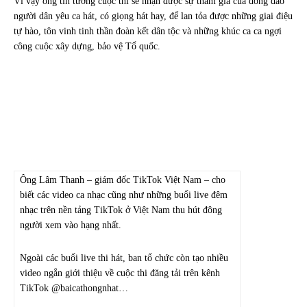
Vì vậy ông tin tưởng cuộc thi sẽ nhận được sự tham gia của đông đảo
người dân yêu ca hát, có giọng hát hay, để lan tỏa được những giai điệu
tự hào, tôn vinh tinh thần
đoàn kết dân tộc
và những khúc ca ca ngợi
công cuộc xây dựng, bảo vệ Tổ quốc.
Ông Lâm Thanh – giám đốc TikTok Việt Nam – cho
biết các video ca nhạc cũng như những buổi live đêm
nhạc trên nền tảng TikTok ở Việt Nam thu hút đông
người xem vào hạng nhất.
Ngoài các buổi live thi hát, ban tổ chức còn tạo nhiều
video ngắn giới thiệu về cuộc thi đăng tải trên kênh
TikTok @baicathongnhat…