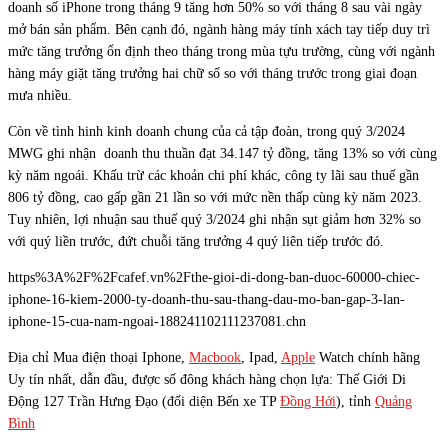
doanh số iPhone trong tháng 9 tăng hơn 50% so với tháng 8 sau vài ngày
mở bán sản phẩm. Bên cạnh đó, ngành hàng máy tính xách tay tiếp duy trì
mức tăng trưởng ổn định theo tháng trong mùa tựu trường, cùng với ngành
hàng máy giặt tăng trưởng hai chữ số so với tháng trước trong giai đoạn
mưa nhiều.
Còn về tình hinh kinh doanh chung của cả tập đoàn, trong quý 3/2024
MWG ghi nhận doanh thu thuần đạt 34.147 tỷ đồng, tăng 13% so với cùng
kỳ năm ngoái. Khấu trừ các khoản chi phí khác, công ty lãi sau thuế gần
806 tỷ đồng, cao gấp gần 21 lần so với mức nền thấp cùng kỳ năm 2023.
Tuy nhiên, lợi nhuận sau thuế quý 3/2024 ghi nhận sụt giảm hơn 32% so
với quý liền trước, đứt chuỗi tăng trưởng 4 quý liên tiếp trước đó.
https%3A%2F%2Fcafef.vn%2Fthe-gioi-di-dong-ban-duoc-60000-chiec-
iphone-16-kiem-2000-ty-doanh-thu-sau-thang-dau-mo-ban-gap-3-lan-
iphone-15-cua-nam-ngoai-188241102111237081.chn
Địa chỉ Mua điện thoại Iphone,
Macbook
, Ipad,
Apple
Watch chính hãng
Uy tín nhất, dẫn đầu, được số đông khách hàng chọn lựa: Thế Giới Di
Động 127 Trần Hưng Đạo (đối diện Bến xe TP
Đồng Hới
), tỉnh
Quảng
Bình