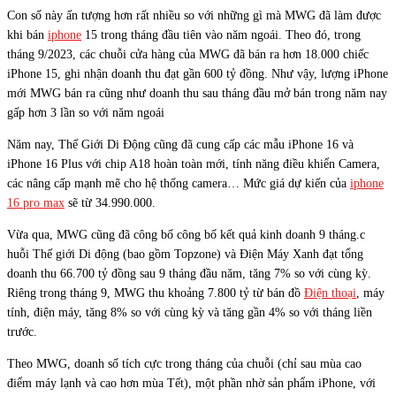
Con số này ấn tượng hơn rất nhiều so với những gì mà MWG đã làm được
khi bán
iphone
15 trong tháng đầu tiên vào năm ngoái. Theo đó, trong
tháng 9/2023, các chuỗi cửa hàng của MWG đã bán ra hơn 18.000 chiếc
iPhone 15, ghi nhận doanh thu đạt gần 600 tỷ đồng. Như vậy, lượng iPhone
mới MWG bán ra cũng như doanh thu sau tháng đầu mở bán trong năm nay
gấp hơn 3 lần so với năm ngoái
Năm nay, Thế Giới Di Động cũng đã cung cấp các mẫu iPhone 16 và
iPhone 16 Plus với chip A18 hoàn toàn mới, tính năng điều khiển Camera,
các nâng cấp mạnh mẽ cho hệ thống camera… Mức giá dự kiến của
iphone
16 pro max
sẽ từ 34.990.000.
Vừa qua, MWG cũng đã công bố công bố kết quả kinh doanh 9 tháng.c
huỗi Thế giới Di động (bao gồm Topzone) và Điện Máy Xanh đạt tổng
doanh thu 66.700 tỷ đồng sau 9 tháng đầu năm, tăng 7% so với cùng kỳ.
Riêng trong tháng 9, MWG thu khoảng 7.800 tỷ từ bán đồ
Điện thoại
, máy
tính, điện máy, tăng 8% so với cùng kỳ và tăng gần 4% so với tháng liền
trước.
Theo MWG, doanh số tích cực trong tháng của chuỗi (chỉ sau mùa cao
điểm máy lạnh và cao hơn mùa Tết), một phần nhờ sản phẩm iPhone, với