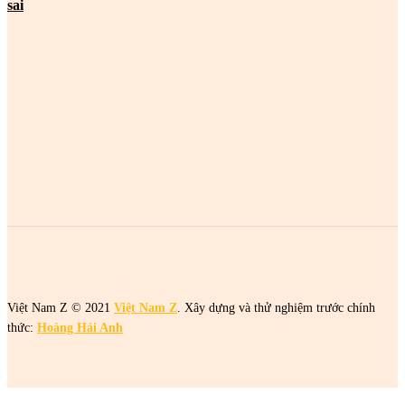
sai
MOST POPULAR
2 cô gái tên Trang đang khiến netizen tức điên
2 cô gái tên Trang đang khiến netizen tức điên
2 cô gái tên Trang đang khiến netizen tức điên
Việt Nam Z © 2021
Việt Nam Z
. Xây dựng và thử nghiệm trước chính
thức:
Hoàng Hải Anh