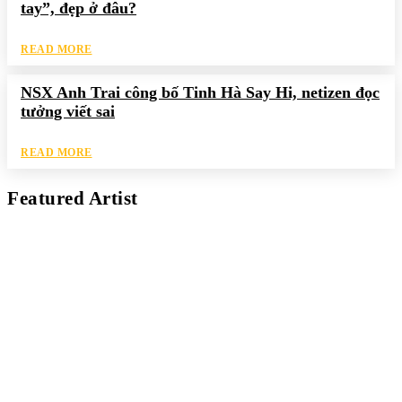
tay”, đẹp ở đâu?
READ MORE
NSX Anh Trai công bố Tinh Hà Say Hi, netizen đọc
tưởng viết sai
READ MORE
Featured Artist
Kaleb Đen
PAINTER
Kaleb bắt đầu cuộc phiêu lưu này cách đây 7 năm, khi chưa có
tiếng nói thực sự nào bảo vệ môi trường. Những kiệt tác của anh
thúc đẩy việc cứu Trái Đất.