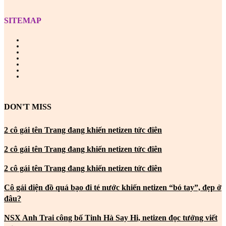
SITEMAP
DON'T MISS
2 cô gái tên Trang đang khiến netizen tức điên
2 cô gái tên Trang đang khiến netizen tức điên
2 cô gái tên Trang đang khiến netizen tức điên
Cô gái diện đồ quá bạo đi té nước khiến netizen “bó tay”, đẹp ở
đâu?
NSX Anh Trai công bố Tinh Hà Say Hi, netizen đọc tưởng viết