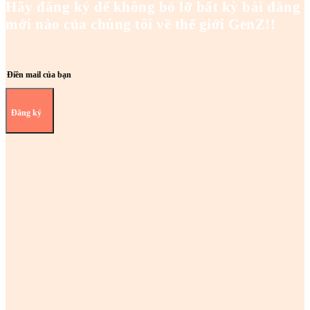
Hãy đăng ký để không bỏ lỡ bất kỳ bài đăng
mới nào của chúng tôi về thế giới GenZ!!
Đăng ký
Z