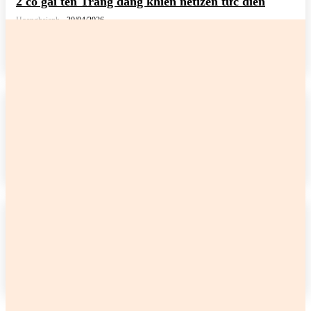
2 cô gái tên Trang đang khiến netizen tức điên
Hoanghaianh
-
30/04/2026
READ MORE
2 cô gái tên Trang đang khiến netizen tức điên
Hoanghaianh
-
29/04/2026
READ MORE
2 cô gái tên Trang đang khiến netizen tức điên
Hoanghaianh
-
29/04/2026
READ MORE