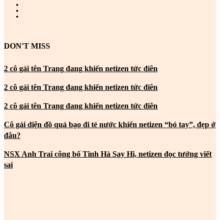
DON'T MISS
2 cô gái tên Trang đang khiến netizen tức điên
2 cô gái tên Trang đang khiến netizen tức điên
2 cô gái tên Trang đang khiến netizen tức điên
Cô gái diện đồ quá bạo đi té nước khiến netizen “bó tay”, đẹp ở
đâu?
NSX Anh Trai công bố Tinh Hà Say Hi, netizen đọc tưởng viết
sai
MOST POPULAR