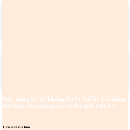
2 cô gái tên Trang đang khiến netizen tức điên
Hoanghaianh
-
29/04/2026
READ MORE
2 cô gái tên Trang đang khiến netizen tức điên
Hoanghaianh
-
29/04/2026
READ MORE
Hãy đăng ký để không bỏ lỡ bất kỳ bài đăng
mới nào của chúng tôi về thế giới GenZ!!