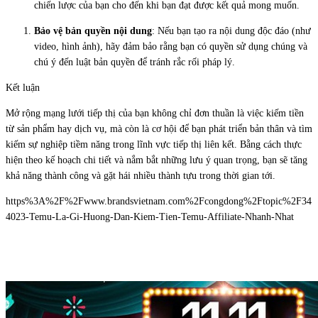
chiến lược của bạn cho đến khi bạn đạt được kết quả mong muốn.
Bảo vệ bản quyền nội dung
: Nếu bạn tạo ra nội dung độc đáo (như
video, hình ảnh), hãy đảm bảo rằng bạn có quyền sử dụng chúng và
chú ý đến luật bản quyền để tránh rắc rối pháp lý.
Kết luận
Mở rộng mạng lưới tiếp thị của bạn không chỉ đơn thuần là việc kiếm tiền
từ sản phẩm hay dịch vụ, mà còn là cơ hội để bạn phát triển bản thân và tìm
kiếm sự nghiệp tiềm năng trong lĩnh vực tiếp thị liên kết. Bằng cách thực
hiện theo kế hoạch chi tiết và nắm bắt những lưu ý quan trọng, bạn sẽ tăng
khả năng thành công và gặt hái nhiều thành tựu trong thời gian tới.
https%3A%2F%2Fwww.brandsvietnam.com%2Fcongdong%2Ftopic%2F34
4023-Temu-La-Gi-Huong-Dan-Kiem-Tien-Temu-Affiliate-Nhanh-Nhat