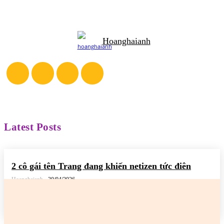
Hoanghaianh
Latest Posts
2 cô gái tên Trang đang khiến netizen tức điên
Hoanghaianh
-
30/04/2026
READ MORE