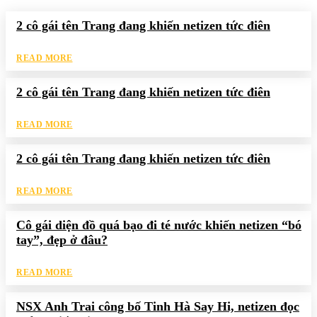
2 cô gái tên Trang đang khiến netizen tức điên
READ MORE
2 cô gái tên Trang đang khiến netizen tức điên
READ MORE
2 cô gái tên Trang đang khiến netizen tức điên
READ MORE
Cô gái diện đồ quá bạo đi té nước khiến netizen “bó
tay”, đẹp ở đâu?
READ MORE
NSX Anh Trai công bố Tinh Hà Say Hi, netizen đọc