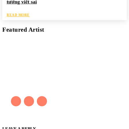
tưởng viết sai
READ MORE
Featured Artist
Kaleb Đen
PAINTER
Kaleb bắt đầu cuộc phiêu lưu này cách đây 7 năm, khi chưa có
tiếng nói thực sự nào bảo vệ môi trường. Những kiệt tác của anh
thúc đẩy việc cứu Trái Đất.
LEAVE A REPLY