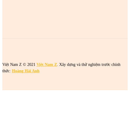
2 cô gái tên Trang đang khiến netizen tức điên
2 cô gái tên Trang đang khiến netizen tức điên
2 cô gái tên Trang đang khiến netizen tức điên
Việt Nam Z © 2021
Việt Nam Z
. Xây dựng và thử nghiệm trước chính
thức:
Hoàng Hải Anh