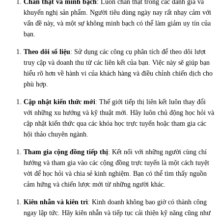
Chân thật và minh bạch
: Luôn chân thật trong các đánh giá và
khuyến nghị sản phẩm. Người tiêu dùng ngày nay rất nhạy cảm với
vấn đề này, và một sự không minh bạch có thể làm giảm uy tín của
bạn.
Theo dõi số liệu
: Sử dụng các công cụ phân tích để theo dõi lượt
truy cập và doanh thu từ các liên kết của bạn. Việc này sẽ giúp bạn
hiểu rõ hơn về hành vi của khách hàng và điều chỉnh chiến dịch cho
phù hợp.
Cập nhật kiến thức mới
: Thế giới tiếp thị liên kết luôn thay đổi
với những xu hướng và kỹ thuật mới. Hãy luôn chủ động học hỏi và
cập nhật kiến thức qua các khóa học trực tuyến hoặc tham gia các
hội thảo chuyên ngành.
Tham gia cộng đồng tiếp thị
: Kết nối với những người cùng chí
hướng và tham gia vào các cộng đồng trực tuyến là một cách tuyệt
vời để học hỏi và chia sẻ kinh nghiệm. Bạn có thể tìm thấy nguồn
cảm hứng và chiến lược mới từ những người khác.
Kiên nhẫn và kiên trì
: Kinh doanh không bao giờ có thành công
ngay lập tức. Hãy kiên nhẫn và tiếp tục cải thiện kỹ năng cũng như