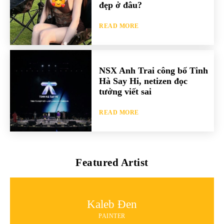
đẹp ở đâu?
READ MORE
NSX Anh Trai công bố Tinh
Hà Say Hi, netizen đọc
tưởng viết sai
READ MORE
Featured Artist
Kaleb Đen
PAINTER