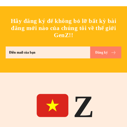
Hãy đăng ký để không bỏ lỡ bất kỳ bài
đăng mới nào của chúng tôi về thế giới
GenZ!!
Đăng ký
Z