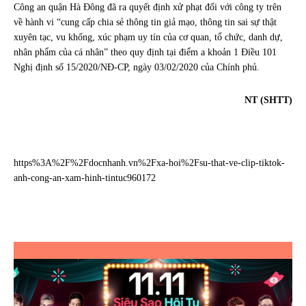
Công an quận Hà Đông đã ra quyết định xử phạt đối với công ty trên
về hành vi “cung cấp chia sẻ thông tin giả mạo, thông tin sai sự thật
xuyên tạc, vu khống, xúc phạm uy tín của cơ quan, tổ chức, danh dự,
nhân phẩm của cá nhân” theo quy định tại điểm a khoản 1 Điều 101
Nghị định số 15/2020/NĐ-CP, ngày 03/02/2020 của Chính phủ.
NT (SHTT)
https%3A%2F%2Fdocnhanh.vn%2Fxa-hoi%2Fsu-that-ve-clip-tiktok-
anh-cong-an-xam-hinh-tintuc960172