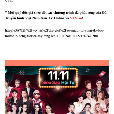
USD.
* Mời quý độc giả theo dõi các chương trình đã phát sóng của Đài
Truyền hình Việt Nam trên TV Online và
VTVGo
!
https%3A%2F%2Fvtv.vn%2Fthe-gioi%2Fso-nguoi-tu-vong-do-bao-
milton-o-bang-florida-my-tang-len-15-20241011122126747.htm