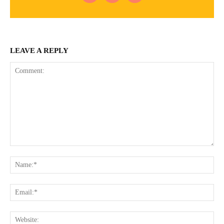
LEAVE A REPLY
Comment:
Na
Ema
Web