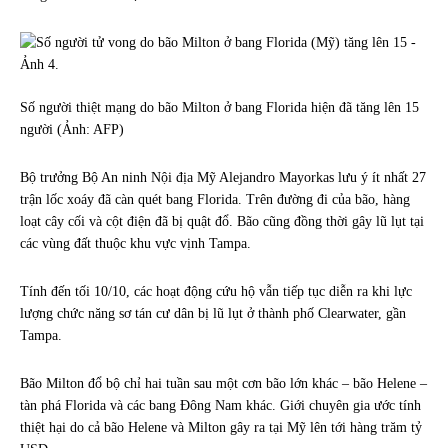
Số người thiệt mạng do bão Milton ở bang Florida hiện đã tăng lên 15
người (Ảnh: AFP)
Bộ trưởng Bộ An ninh Nội địa Mỹ Alejandro Mayorkas lưu ý ít nhất 27
trận lốc xoáy đã càn quét bang Florida. Trên đường đi của bão, hàng
loạt cây cối và cột điện đã bị quật đổ. Bão cũng đồng thời gây lũ lụt tại
các vùng đất thuộc khu vực vịnh Tampa.
Tính đến tối 10/10, các hoạt động cứu hộ vẫn tiếp tục diễn ra khi lực
lượng chức năng sơ tán cư dân bị lũ lụt ở thành phố Clearwater, gần
Tampa.
Bão Milton đổ bộ chỉ hai tuần sau một cơn bão lớn khác – bão Helene –
tàn phá Florida và các bang Đông Nam khác. Giới chuyên gia ước tính
thiệt hại do cả bão Helene và Milton gây ra tại Mỹ lên tới hàng trăm tỷ