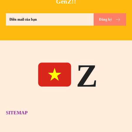
GenZ!!
Đăng ký
Z
SITEMAP