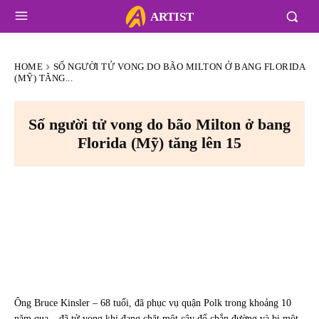
ARTIST
HOME
SỐ NGƯỜI TỬ VONG DO BÃO MILTON Ở BANG FLORIDA
(MỸ) TĂNG...
Số người tử vong do bão Milton ở bang
Florida (Mỹ) tăng lên 15
Ông Bruce Kinsler – 68 tuổi, đã phục vụ quận Polk trong khoảng 10
năm qua – đã tử vong khi đang chặt một cây đổ chắn đường và bị một