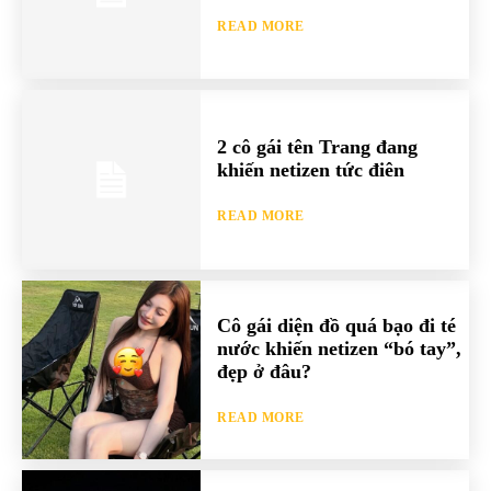
READ MORE
2 cô gái tên Trang đang
khiến netizen tức điên
READ MORE
Cô gái diện đồ quá bạo đi té
nước khiến netizen “bó tay”,
đẹp ở đâu?
READ MORE