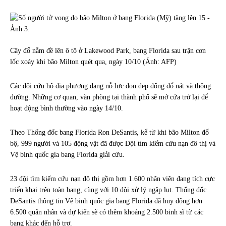
Cây đổ nằm đề lên ô tô ở Lakewood Park, bang Florida sau trận cơn
lốc xoáy khi bão Milton quét qua, ngày 10/10 (Ảnh: AFP)
Các đội cứu hộ địa phương đang nỗ lực dọn dẹp đống đổ nát và thông
đường. Những cơ quan, văn phòng tại thành phố sẽ mở cửa trở lại để
hoạt động bình thường vào ngày 14/10.
Theo Thống đốc bang Florida Ron DeSantis, kể từ khi bão Milton đổ
bộ, 999 người và 105 động vật đã được Đội tìm kiếm cứu nạn đô thị và
Vệ binh quốc gia bang Florida giải cứu.
23 đội tìm kiếm cứu nạn đô thị gồm hơn 1.600 nhân viên đang tích cực
triển khai trên toàn bang, cùng với 10 đội xử lý ngập lụt. Thống đốc
DeSantis thông tin Vệ binh quốc gia bang Florida đã huy động hơn
6.500 quân nhân và dự kiến ​​sẽ có thêm khoảng 2.500 binh sĩ từ các
bang khác đến hỗ trợ.