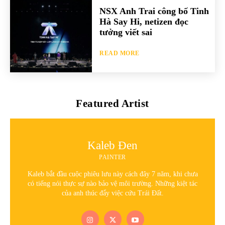
NSX Anh Trai công bố Tinh
Hà Say Hi, netizen đọc
tưởng viết sai
READ MORE
Featured Artist
Kaleb Đen
PAINTER
Kaleb bắt đầu cuộc phiêu lưu này cách đây 7 năm, khi chưa
có tiếng nói thực sự nào bảo vệ môi trường. Những kiệt tác
của anh thúc đẩy việc cứu Trái Đất.