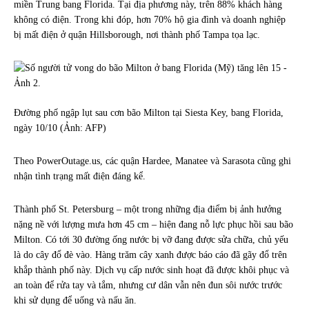
miền Trung bang Florida. Tại địa phương này, trên 88% khách hàng
không có điện. Trong khi đóp, hơn 70% hộ gia đình và doanh nghiệp
bị mất điện ở quận Hillsborough, nơi thành phố Tampa tọa lạc.
Đường phố ngập lụt sau cơn bão Milton tại Siesta Key, bang Florida,
ngày 10/10 (Ảnh: AFP)
Theo PowerOutage.us, các quận Hardee, Manatee và Sarasota cũng ghi
nhận tình trạng mất điện đáng kể.
Thành phố St. Petersburg – một trong những địa điểm bị ảnh hưởng
nặng nề với lượng mưa hơn 45 cm – hiện đang nỗ lực phục hồi sau bão
Milton. Có tới 30 đường ống nước bị vỡ đang được sửa chữa, chủ yếu
là do cây đổ đè vào. Hàng trăm cây xanh được báo cáo đã gãy đổ trên
khắp thành phố này. Dịch vụ cấp nước sinh hoạt đã được khôi phục và
an toàn để rửa tay và tắm, nhưng cư dân vẫn nên đun sôi nước trước
khi sử dụng để uống và nấu ăn.