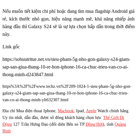
Nếu muốn tiết kiệm chi phí hoặc đang tìm mua flagship Android giá
rẻ, kích thước nhỏ gọn, hiệu năng mạnh mẽ, khả năng nhiếp ảnh
hàng đầu thì Galaxy S24 sẽ là sự lựa chọn hấp dẫn trong thời điểm
này.
Link gốc
https://sohuutritue.net.vn/sieu-pham-5g-nho-gon-galaxy-s24-giam-
sap-san-giua-thang-10-re-hon-iphone-16-ca-chuc-trieu-van-co-ai-
thong-minh-d243847.html
https%3A%2F%2Fwww.techz.vn%2F209-1024-1-sieu-pham-5g-nho-gon-
galaxy-s24-giam-sap-san-giua-thang-10-re-hon-iphone-16-ca-chuc-trieu-
van-co-ai-thong-minh-ylt632307.html
Địa chỉ Mua điện thoại Iphone,
Macbook
, Ipad,
Apple
Watch chính hãng
Uy tín nhất, dẫn đầu, được số đông khách hàng chọn lựa:
Thế Giới Di
Động
127 Trần Hưng Đạo (đối diện Bến xe TP
Đồng Hới
), tỉnh
Quảng
Bình