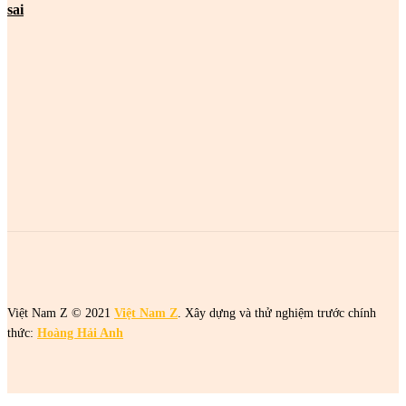
sai
MOST POPULAR
2 cô gái tên Trang đang khiến netizen tức điên
2 cô gái tên Trang đang khiến netizen tức điên
2 cô gái tên Trang đang khiến netizen tức điên
Việt Nam Z © 2021
Việt Nam Z
. Xây dựng và thử nghiệm trước chính
thức:
Hoàng Hải Anh