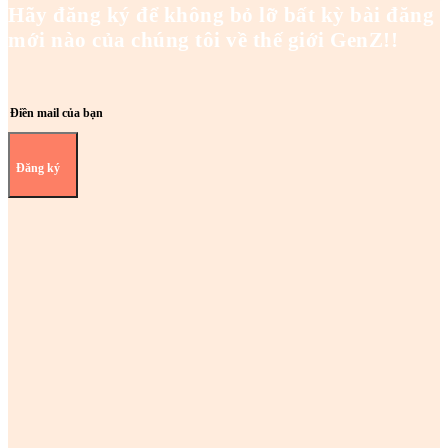
Hãy đăng ký để không bỏ lỡ bất kỳ bài đăng
mới nào của chúng tôi về thế giới GenZ!!
Đăng ký
Z