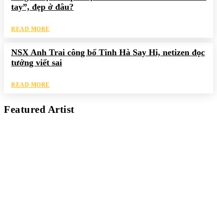
tay”, đẹp ở đâu?
READ MORE
NSX Anh Trai công bố Tinh Hà Say Hi, netizen đọc
tưởng viết sai
READ MORE
Featured Artist
Kaleb Đen
PAINTER
Kaleb bắt đầu cuộc phiêu lưu này cách đây 7 năm, khi chưa có
tiếng nói thực sự nào bảo vệ môi trường. Những kiệt tác của anh
thúc đẩy việc cứu Trái Đất.