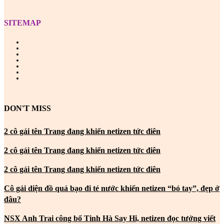
SITEMAP
DON'T MISS
2 cô gái tên Trang đang khiến netizen tức điên
2 cô gái tên Trang đang khiến netizen tức điên
2 cô gái tên Trang đang khiến netizen tức điên
Cô gái diện đồ quá bạo đi té nước khiến netizen “bó tay”, đẹp ở
đâu?
NSX Anh Trai công bố Tinh Hà Say Hi, netizen đọc tưởng viết