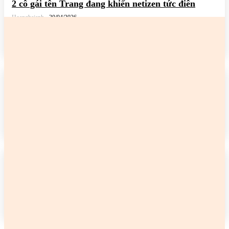
2 cô gái tên Trang đang khiến netizen tức điên
Hoanghaianh
-
30/04/2026
READ MORE
2 cô gái tên Trang đang khiến netizen tức điên
Hoanghaianh
-
29/04/2026
READ MORE
2 cô gái tên Trang đang khiến netizen tức điên
Hoanghaianh
-
29/04/2026
READ MORE