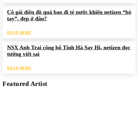
Cô gái diện đồ quá bạo đi té nước khiến netizen “bó
tay”, đẹp ở đâu?
READ MORE
NSX Anh Trai công bố Tinh Hà Say Hi, netizen đọc
tưởng viết sai
READ MORE
Featured Artist
Kaleb Đen
PAINTER
Kaleb bắt đầu cuộc phiêu lưu này cách đây 7 năm, khi chưa có