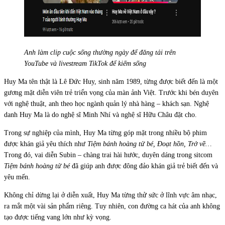
Anh làm clip cuộc sống thường ngày để đăng tải trên
YouTube và livestream TikTok để kiếm sống
Huy Ma tên thật là Lê Đức Huy, sinh năm 1989, từng được biết đến là một
gương mặt diễn viên trẻ triển vọng của màn ảnh Việt. Trước khi bén duyên
với nghệ thuật, anh theo học ngành quản lý nhà hàng – khách sạn. Nghệ
danh Huy Ma là do nghệ sĩ Minh Nhí và nghệ sĩ Hữu Châu đặt cho.
Trong sự nghiệp của mình, Huy Ma từng góp mặt trong nhiều bộ phim
được khán giả yêu thích như
Tiệm bánh hoàng tử bé, Đoạt hồn, Trở về…
Trong đó, vai diễn Subin – chàng trai hài hước, duyên dáng trong sitcom
Tiệm bánh hoàng tử bé
đã giúp anh được đông đảo khán giả trẻ biết đến và
yêu mến.
Không chỉ dừng lại ở diễn xuất, Huy Ma từng thử sức ở lĩnh vực âm nhạc,
ra mắt một vài sản phẩm riêng. Tuy nhiên, con đường ca hát của anh không
tạo được tiếng vang lớn như kỳ vọng.