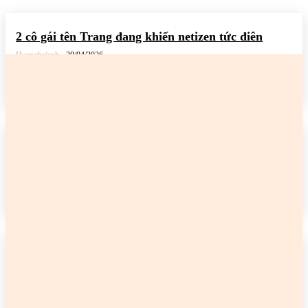
2 cô gái tên Trang đang khiến netizen tức điên
Hoanghaianh
-
30/04/2026
READ MORE
2 cô gái tên Trang đang khiến netizen tức điên
Hoanghaianh
-
29/04/2026
READ MORE
2 cô gái tên Trang đang khiến netizen tức điên
Hoanghaianh
-
29/04/2026
READ MORE