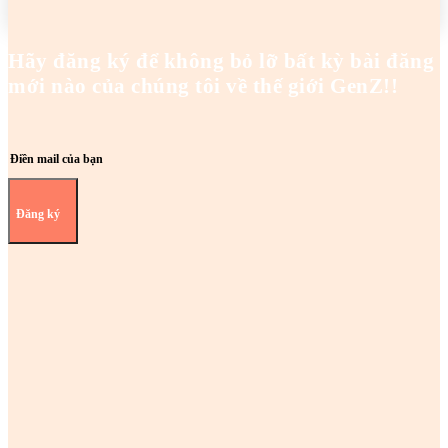
Hãy đăng ký để không bỏ lỡ bất kỳ bài đăng
mới nào của chúng tôi về thế giới GenZ!!
Đăng ký
Z