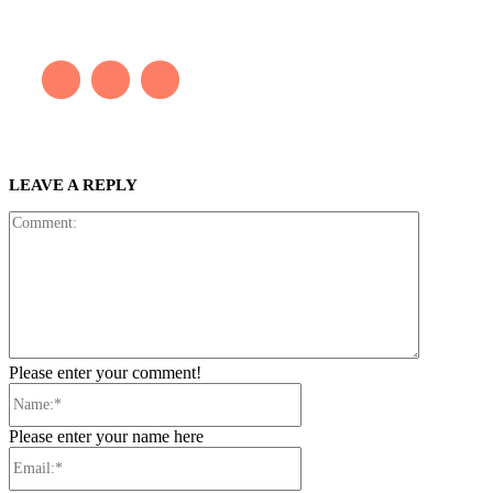
tiếng nói thực sự nào bảo vệ môi trường. Những kiệt tác của anh
thúc đẩy việc cứu Trái Đất.
LEAVE A REPLY
Comment:
Please enter your comment!
Name:*
Please enter your name here
Email:*