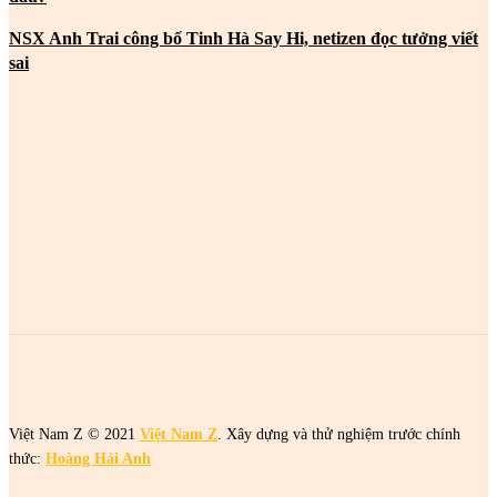
NSX Anh Trai công bố Tinh Hà Say Hi, netizen đọc tưởng viết
sai
MOST POPULAR
2 cô gái tên Trang đang khiến netizen tức điên
2 cô gái tên Trang đang khiến netizen tức điên
2 cô gái tên Trang đang khiến netizen tức điên
Việt Nam Z © 2021
Việt Nam Z
. Xây dựng và thử nghiệm trước chính
thức:
Hoàng Hải Anh