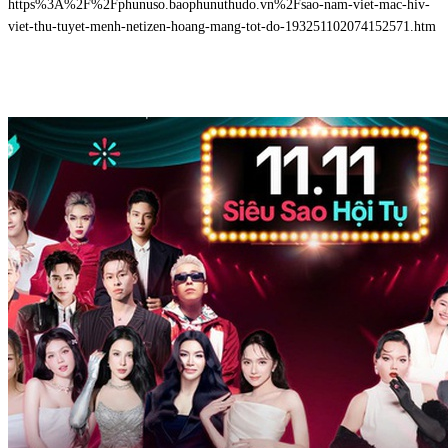
https%3A%2F%2Fphunuso.baophunuthudo.vn%2Fsao-nam-viet-mac-hiv-
viet-thu-tuyet-menh-netizen-hoang-mang-tot-do-193251102074152571.htm