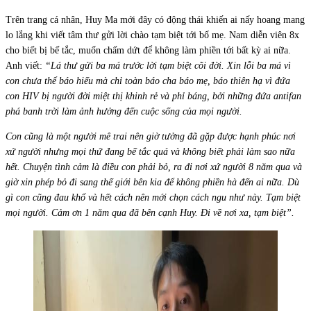
Trên trang cá nhân, Huy Ma mới đây có động thái khiến ai nấy hoang mang
lo lắng khi viết tâm thư gửi lời chào tạm biệt tới bố mẹ. Nam diễn viên 8x
cho biết bị bế tắc, muốn chấm dứt để không làm phiền tới bất kỳ ai nữa.
Anh viết:
“Lá thư gửi ba má trước lời tạm biệt cõi đời. Xin lỗi ba má vì
con chưa thể báo hiếu mà chỉ toàn báo cha báo mẹ, báo thiên hạ vì đứa
con HIV bị người đời miệt thị khinh rẻ và phỉ báng, bởi những đứa antifan
phá banh trời làm ảnh hưởng đến cuộc sống của mọi người.
Con cũng là một người mê trai nên giờ tưởng đã gặp được hạnh phúc nơi
xứ người nhưng mọi thứ đang bế tắc quá và không biết phải làm sao nữa
hết. Chuyện tình cảm là điều con phải bỏ, ra đi nơi xứ người 8 năm qua và
giờ xin phép bỏ đi sang thế giới bên kia để không phiền hà đến ai nữa. Dù
gì con cũng đau khổ và hết cách nên mới chọn cách ngu như này. Tạm biệt
mọi người. Cảm ơn 1 năm qua đã bên cạnh Huy. Đi về nơi xa, tạm biệt”.