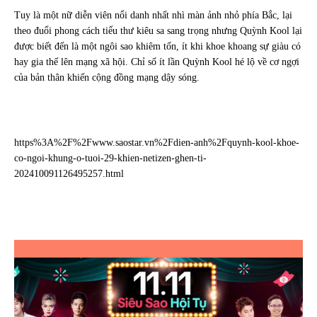
Tuy là một nữ diễn viên nổi danh nhất nhì màn ảnh nhỏ phía Bắc, lại
theo đuổi phong cách tiểu thư kiêu sa sang trọng nhưng Quỳnh Kool lại
được biết đến là một ngôi sao khiêm tốn, ít khi khoe khoang sự giàu có
hay gia thế lên mạng xã hội. Chỉ số ít lần Quỳnh Kool hé lộ về cơ ngợi
của bản thân khiến cộng đồng mạng dậy sóng.
https%3A%2F%2Fwww.saostar.vn%2Fdien-anh%2Fquynh-kool-khoe-
co-ngoi-khung-o-tuoi-29-khien-netizen-ghen-ti-
202410091126495257.html