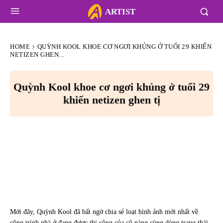
ARTIST
HOME
QUỲNH KOOL KHOE CƠ NGƠI KHỦNG Ở TUỔI 29 KHIẾN
NETIZEN GHEN...
Quỳnh Kool khoe cơ ngơi khủng ở tuổi 29
khiến netizen ghen tị
Mới đây, Quỳnh Kool đã bất ngờ chia sẻ loạt hình ảnh mới nhất về
công trình nhà ở đang được thi công của cô nàng cùng dòng trạng thái