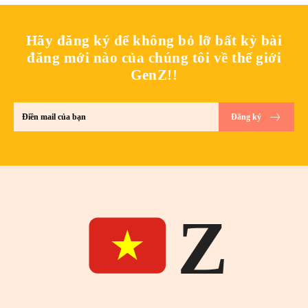
Hãy đăng ký để không bỏ lỡ bất kỳ bài
đăng mới nào của chúng tôi về thế giới
GenZ!!
Đăng ký
Z