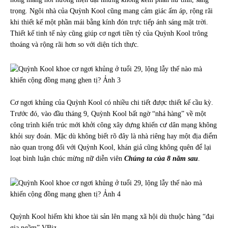
trọng. Ngôi nhà của Quỳnh Kool cũng mang cảm giác ấm áp, rộng rãi
khi thiết kế một phần mái bằng kính đón trực tiếp ánh sáng mặt trời.
Thiết kế tinh tế này cũng giúp cơ ngơi tiền tỷ của Quỳnh Kool trông
thoáng và rộng rãi hơn so với diện tích thực.
Cơ ngơi khủng của Quỳnh Kool có nhiều chi tiết được thiết kế cầu kỳ.
Trước đó, vào đầu tháng 9, Quỳnh Kool bất ngờ “nhá hàng” về một
công trình kiến trúc mới khởi công xây dựng khiến cư dân mạng không
khỏi suy đoán. Mặc dù không biết rõ đây là nhà riêng hay một địa điểm
nào quan trọng đối với Quỳnh Kool, khán giả cũng không quên để lại
loạt bình luận chúc mừng nữ diễn viên
Chúng ta của 8 năm sau
.
Quỳnh Kool hiếm khi khoe tài sản lên mạng xã hội dù thuộc hàng “đại
gia ngầm” VBiz.