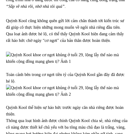
“Sắp về nhà rồi, nhớ nhà tôi quá”
.
Quỳnh Kool cũng không quên gửi lời cảm chân thành tới kiến trúc sư
đã giúp cô thực hiện những mong muốn về ngôi nhà riêng đầu tiên.
Qua loạt ảnh được hé lộ, có thể thấy Quỳnh Kool hiện đang cảm thấy
rất háo hức chờ ngày “cơ ngơi” của bản thân được hoàn thiện.
Toàn cảnh bên trong cơ ngơi tiền tỷ của Quỳnh Kool gần đây đã được
hé lộ.
Quỳnh Kool thể hiện sự háo hức trước ngày căn nhà riêng được hoàn
thiện.
Thông qua loạt hình ảnh được chính Quỳnh Kool chia sẻ, nhà riêng của
cô nàng được thiết kế chủ yếu với ba tông màu chủ đạo là trắng, vàng,
hồng mang hơi hướng hiện đại nhưng không kém phần nữ tính, sang