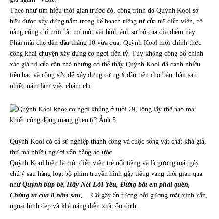
Theo như tìm hiểu thời gian trước đó, công trình do Quỳnh Kool sở
hữu được xây dựng nằm trong kế hoạch riêng tư của nữ diễn viên, cô
nàng cũng chỉ mới bật mí một vài hình ảnh sơ bộ của địa điểm này.
Phải mãi cho đến đầu tháng 10 vừa qua, Quỳnh Kool mới chính thức
công khai chuyện xây dựng cơ ngơi tiền tỷ. Tuy không công bố chính
xác giá trị của căn nhà nhưng có thể thấy Quỳnh Kool đã dành nhiều
tiền bạc và công sức để xây dựng cơ ngơi đầu tiên cho bản thân sau
nhiều năm làm việc chăm chỉ.
Quỳnh Kool có cả sự nghiệp thành công và cuộc sống vật chất khá giả,
thứ mà nhiều người vẫn hằng ao ước.
Quỳnh Kool hiện là một diễn viên trẻ nổi tiếng và là gương mặt gây
chú ý sau hàng loạt bộ phim truyền hình gây tiếng vang thời gian qua
như
Quỳnh búp bê, Hãy Nói Lời Yêu, Đừng bắt em phải quên,
Chúng ta của 8 năm sau,…
Cô gây ấn tượng bởi gương mặt xinh xắn,
ngoại hình đẹp và khả năng diễn xuất ổn định.