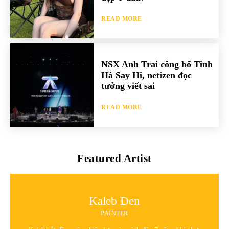
READ MORE
NSX Anh Trai công bố Tinh
Hà Say Hi, netizen đọc
tưởng viết sai
READ MORE
Featured Artist
Kaleb Đen
PAINTER