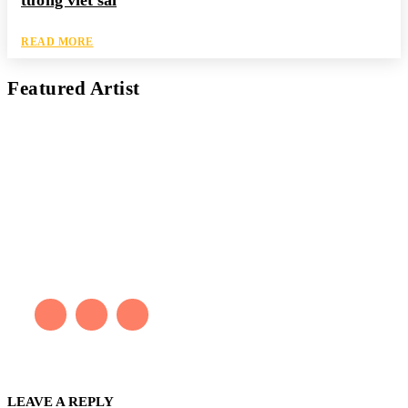
READ MORE
Featured Artist
Kaleb Đen
PAINTER
Kaleb bắt đầu cuộc phiêu lưu này cách đây 7 năm, khi chưa có
tiếng nói thực sự nào bảo vệ môi trường. Những kiệt tác của anh
thúc đẩy việc cứu Trái Đất.
LEAVE A REPLY