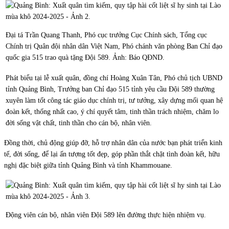
Đại tá Trần Quang Thanh, Phó cục trưởng Cục Chính sách, Tổng cục
Chính trị Quân đội nhân dân Việt Nam, Phó chánh văn phòng Ban Chỉ đạo
quốc gia 515 trao quà tặng Đội 589. Ảnh: Báo QĐND.
Phát biểu tại lễ xuất quân, đồng chí Hoàng Xuân Tân, Phó chủ tịch UBND
tỉnh Quảng Bình, Trưởng ban Chỉ đạo 515 tỉnh yêu cầu Đội 589 thường
xuyên làm tốt công tác giáo dục chính trị, tư tưởng, xây dựng mối quan hệ
đoàn kết, thống nhất cao, ý chí quyết tâm, tinh thần trách nhiệm, chăm lo
đời sống vật chất, tinh thần cho cán bộ, nhân viên.
Đồng thời, chủ động giúp đỡ, hỗ trợ nhân dân của nước bạn phát triển kinh
tế, đời sống, để lại ấn tượng tốt đẹp, góp phần thắt chặt tình đoàn kết, hữu
nghị đặc biệt giữa tỉnh Quảng Bình và tỉnh Khammouane.
Động viên cán bộ, nhân viên Đội 589 lên đường thực hiện nhiệm vụ.