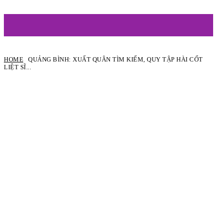
ARTIST
HOME
QUẢNG BÌNH: XUẤT QUÂN TÌM KIẾM, QUY TẬP HÀI CỐT
LIỆT SĨ...