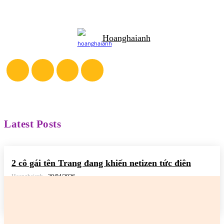
Hoanghaianh
Latest Posts
2 cô gái tên Trang đang khiến netizen tức điên
Hoanghaianh
-
30/04/2026
READ MORE