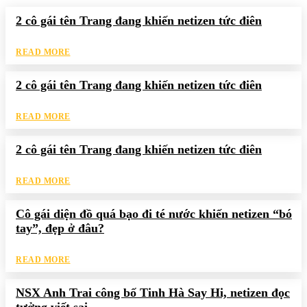
2 cô gái tên Trang đang khiến netizen tức điên
READ MORE
2 cô gái tên Trang đang khiến netizen tức điên
READ MORE
2 cô gái tên Trang đang khiến netizen tức điên
READ MORE
Cô gái diện đồ quá bạo đi té nước khiến netizen “bó
tay”, đẹp ở đâu?
READ MORE
NSX Anh Trai công bố Tinh Hà Say Hi, netizen đọc
tưởng viết sai