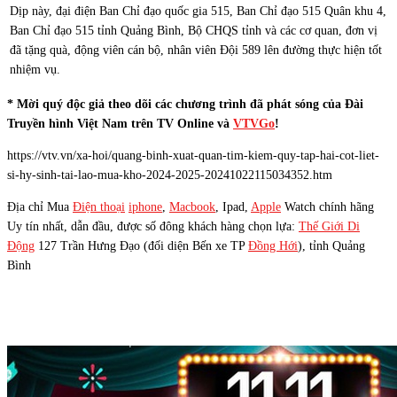
Dịp này, đại điện Ban Chỉ đạo quốc gia 515, Ban Chỉ đạo 515 Quân khu 4,
Ban Chỉ đạo 515 tỉnh Quảng Bình, Bộ CHQS tỉnh và các cơ quan, đơn vị
đã tặng quà, động viên cán bộ, nhân viên Đội 589 lên đường thực hiện tốt
nhiệm vụ.
* Mời quý độc giả theo dõi các chương trình đã phát sóng của Đài
Truyền hình Việt Nam trên TV Online và
VTVGo
!
https://vtv.vn/xa-hoi/quang-binh-xuat-quan-tim-kiem-quy-tap-hai-cot-liet-
si-hy-sinh-tai-lao-mua-kho-2024-2025-20241022115034352.htm
Địa chỉ Mua
Điện thoại
iphone
,
Macbook
, Ipad,
Apple
Watch chính hãng
Uy tín nhất, dẫn đầu, được số đông khách hàng chọn lựa:
Thế Giới Di
Động
127 Trần Hưng Đạo (đối diện Bến xe TP
Đồng Hới
), tỉnh Quảng
Bình