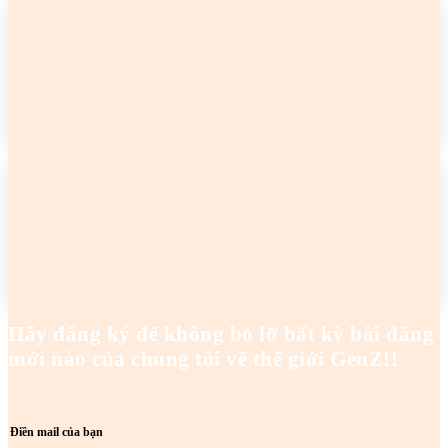
2 cô gái tên Trang đang khiến netizen tức điên
Hoanghaianh
-
29/04/2026
READ MORE
2 cô gái tên Trang đang khiến netizen tức điên
Hoanghaianh
-
29/04/2026
READ MORE
Hãy đăng ký để không bỏ lỡ bất kỳ bài đăng
mới nào của chúng tôi về thế giới GenZ!!