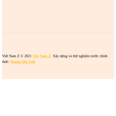
2 cô gái tên Trang đang khiến netizen tức điên
2 cô gái tên Trang đang khiến netizen tức điên
Việt Nam Z © 2021
Việt Nam Z
. Xây dựng và thử nghiệm trước chính
thức:
Hoàng Hải Anh