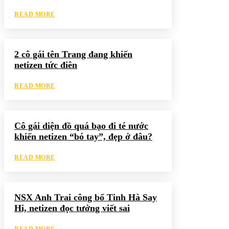
READ MORE
2 cô gái tên Trang đang khiến
netizen tức điên
READ MORE
Cô gái diện đồ quá bạo đi té nước
khiến netizen “bó tay”, đẹp ở đâu?
READ MORE
NSX Anh Trai công bố Tinh Hà Say
Hi, netizen đọc tưởng viết sai
READ MORE