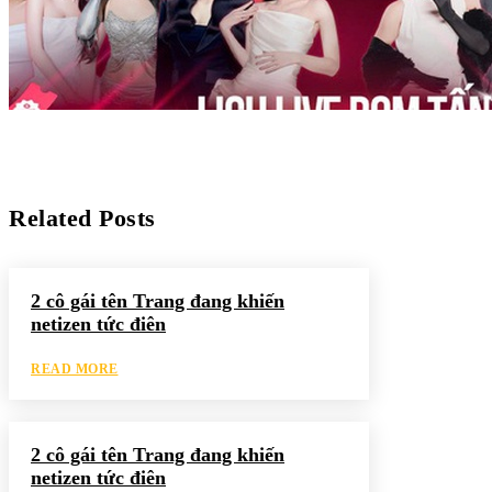
Related Posts
2 cô gái tên Trang đang khiến
netizen tức điên
READ MORE
2 cô gái tên Trang đang khiến
netizen tức điên