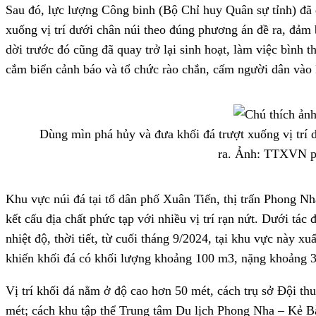
Sau đó, lực lượng Công binh (Bộ Chỉ huy Quân sự tỉnh) đã 
xuống vị trí dưới chân núi theo đúng phương án đề ra, đảm 
dời trước đó cũng đã quay trở lại sinh hoạt, làm việc bình
cắm biển cảnh báo và tổ chức rào chắn, cấm người dân vào 
Dùng mìn phá hủy và đưa khối đá trượt xuống vị trí 
ra. Ảnh: TTXVN p
Khu vực núi đá tại tổ dân phố Xuân Tiến, thị trấn Phong Nh
kết cấu địa chất phức tạp với nhiều vị trí rạn nứt. Dưới tác
nhiệt độ, thời tiết, từ cuối tháng 9/2024, tại khu vực này xu
khiến khối đá có khối lượng khoảng 100 m3, nặng khoảng 30
Vị trí khối đá nằm ở độ cao hơn 50 mét, cách trụ sở Đội th
mét; cách khu tập thể Trung tâm Du lịch Phong Nha – Kẻ Bà