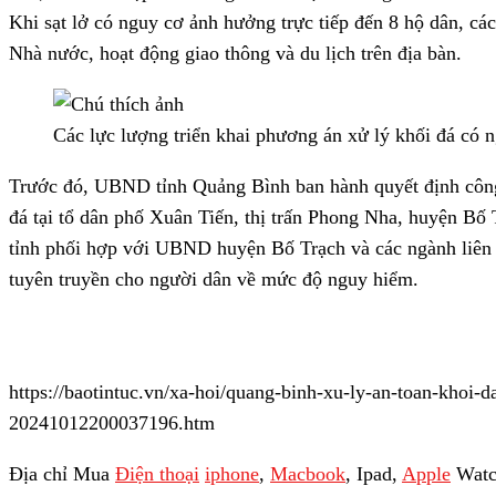
Khi sạt lở có nguy cơ ảnh hưởng trực tiếp đến 8 hộ dân, các
Nhà nước, hoạt động giao thông và du lịch trên địa bàn.
Các lực lượng triển khai phương án xử lý khối đá có
Trước đó, UBND tỉnh Quảng Bình ban hành quyết định công b
đá tại tổ dân phố Xuân Tiến, thị trấn Phong Nha, huyện Bố
tỉnh phối hợp với UBND huyện Bố Trạch và các ngành liên q
tuyên truyền cho người dân về mức độ nguy hiểm.
https://baotintuc.vn/xa-hoi/quang-binh-xu-ly-an-toan-khoi-d
20241012200037196.htm
Địa chỉ Mua
Điện thoại
iphone
,
Macbook
, Ipad,
Apple
Watch