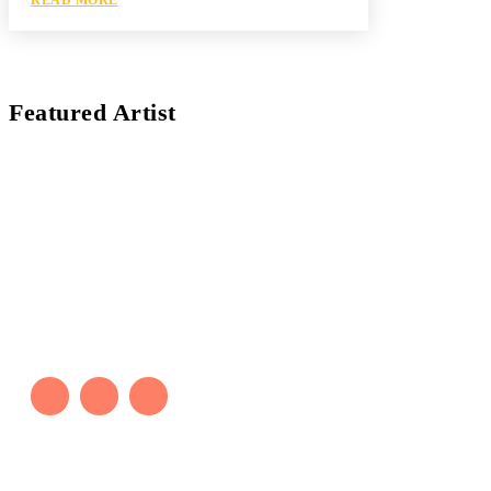
Featured Artist
Kaleb Đen
PAINTER
Kaleb bắt đầu cuộc phiêu lưu này cách đây 7 năm,
khi chưa có tiếng nói thực sự nào bảo vệ môi
trường. Những kiệt tác của anh thúc đẩy việc cứu
Trái Đất.