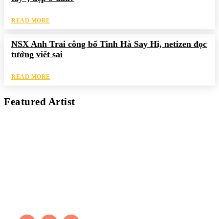
READ MORE
NSX Anh Trai công bố Tinh Hà Say Hi, netizen đọc
tưởng viết sai
READ MORE
Featured Artist
Kaleb Đen
PAINTER
Kaleb bắt đầu cuộc phiêu lưu này cách đây 7 năm, khi chưa có
tiếng nói thực sự nào bảo vệ môi trường. Những kiệt tác của anh
thúc đẩy việc cứu Trái Đất.