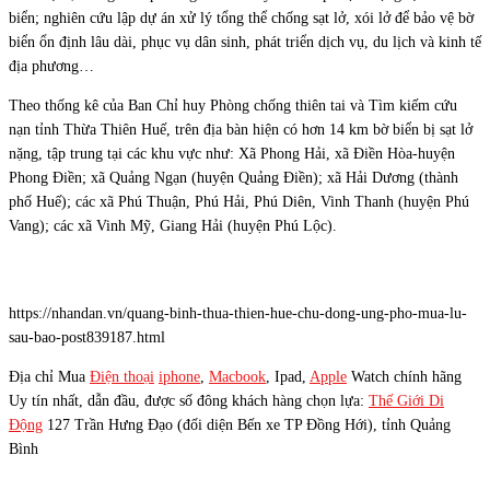
biển; nghiên cứu lập dự án xử lý tổng thể chống sạt lở, xói lở để bảo vệ bờ
biển ổn định lâu dài, phục vụ dân sinh, phát triển dịch vụ, du lịch và kinh tế
địa phương…
Theo thống kê của Ban Chỉ huy Phòng chống thiên tai và Tìm kiếm cứu
nạn tỉnh Thừa Thiên Huế, trên địa bàn hiện có hơn 14 km bờ biển bị sạt lở
nặng, tập trung tại các khu vực như: Xã Phong Hải, xã Điền Hòa-huyện
Phong Điền; xã Quảng Ngạn (huyện Quảng Điền); xã Hải Dương (thành
phố Huế); các xã Phú Thuận, Phú Hải, Phú Diên, Vinh Thanh (huyện Phú
Vang); các xã Vinh Mỹ, Giang Hải (huyện Phú Lộc).
https://nhandan.vn/quang-binh-thua-thien-hue-chu-dong-ung-pho-mua-lu-
sau-bao-post839187.html
Địa chỉ Mua
Điện thoại
iphone
,
Macbook
, Ipad,
Apple
Watch chính hãng
Uy tín nhất, dẫn đầu, được số đông khách hàng chọn lựa:
Thế Giới Di
Động
127 Trần Hưng Đạo (đối diện Bến xe TP Đồng Hới), tỉnh Quảng
Bình