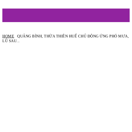
ARTIST
HOME
QUẢNG BÌNH, THỪA THIÊN HUẾ CHỦ ĐỘNG ỨNG PHÓ MƯA,
LŨ SAU...