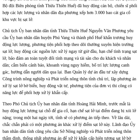
Bộ đội Biên phòng tỉnh Thừa Thiên Huế) đã huy động cán bộ, chiến sĩ phối
hợp các lực lượng và nhân dân địa phương xếp hơn 3.000 bao cát gia cố
khu vực bị sạt lở.
Chủ tịch Ủy ban nhân dân tỉnh Thừa Thiên Huế Nguyễn Văn Phương yêu
cầu Ủy ban nhân dân huyện Phú Vang và thành phố Huế khẩn trương huy
động lực lượng, phương tiện phối hợp theo dõi thường xuyên hiện trường
sạt lở; huy động các nguồn lực xử lý ngay từ giờ đầu, hạn chế tình trạng sạt
lở, bảo đảm an toàn tuyệt đối tính mạng và tài sản cho du khách và nhân
dân; cắm biển cảnh báo, khoanh vùng nguy hiểm, bố trí lực lượng canh
gác, hướng dẫn người dân qua lại. Ban Quản lý dự án đầu tư xây dựng
Công trình nông nghiệp và Phát triển nông thôn tỉnh chủ trì, lập phương án
xử lý sạt lở bờ biển, huy động vật tư, phương tiện của đơn vị thi công có
năng lực để phối hợp xử lý khẩn cấp.
Theo Phó Chủ tịch Ủy ban nhân dân tỉnh Hoàng Hải Minh, trước mắt là
huy động lực lượng tại chỗ để gia cố, hạn chế sạt lở tại điểm đang bị xói lở
nặng; trong một hai ngày tới, tỉnh sẽ có phương án tiếp theo. Về lâu dài,
chắc chắn phải có một phương án khác xử lý điểm sạt lở này. Lãnh đạo Ủy
ban nhân dân tỉnh cũng yêu cầu Sở Nông nghiệp và Phát triển nông thôn
thẩm định, thống nhất phương án để xử lý khẩn cấp hiện tượng sạt lở bờ