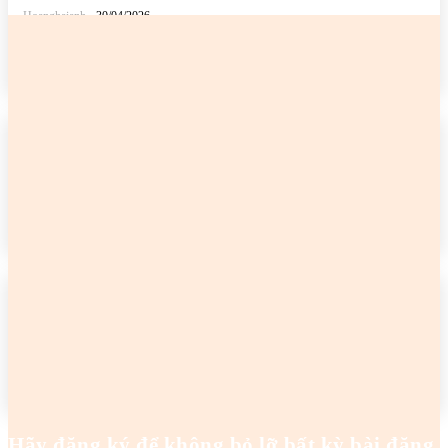
Hoanghaianh
-
30/04/2026
READ MORE
2 cô gái tên Trang đang khiến netizen tức điên
Hoanghaianh
-
29/04/2026
READ MORE
2 cô gái tên Trang đang khiến netizen tức điên
Hoanghaianh
-
29/04/2026
READ MORE
Hãy đăng ký để không bỏ lỡ bất kỳ bài đăng