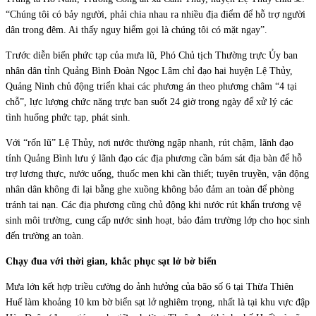
“Chúng tôi có bảy người, phải chia nhau ra nhiều địa điểm để hỗ trợ người
dân trong đêm. Ai thấy nguy hiểm gọi là chúng tôi có mặt ngay”.
Trước diễn biến phức tạp của mưa lũ, Phó Chủ tịch Thường trực Ủy ban
nhân dân tỉnh Quảng Bình Đoàn Ngọc Lâm chỉ đạo hai huyện Lệ Thủy,
Quảng Ninh chủ động triển khai các phương án theo phương châm “4 tại
chỗ”, lực lượng chức năng trực ban suốt 24 giờ trong ngày để xử lý các
tình huống phức tạp, phát sinh.
Với “rốn lũ” Lệ Thủy, nơi nước thường ngập nhanh, rút chậm, lãnh đạo
tỉnh Quảng Bình lưu ý lãnh đạo các địa phương cần bám sát địa bàn để hỗ
trợ lương thực, nước uống, thuốc men khi cần thiết; tuyên truyền, vận động
nhân dân không đi lại bằng ghe xuồng không bảo đảm an toàn để phòng
tránh tai nạn. Các địa phương cũng chủ động khi nước rút khẩn trương vệ
sinh môi trường, cung cấp nước sinh hoạt, bảo đảm trường lớp cho học sinh
đến trường an toàn.
Chạy đua với thời gian, khắc phục sạt lở bờ biển
Mưa lớn kết hợp triều cường do ảnh hưởng của bão số 6 tại Thừa Thiên
Huế làm khoảng 10 km bờ biển sạt lở nghiêm trọng, nhất là tại khu vực đập