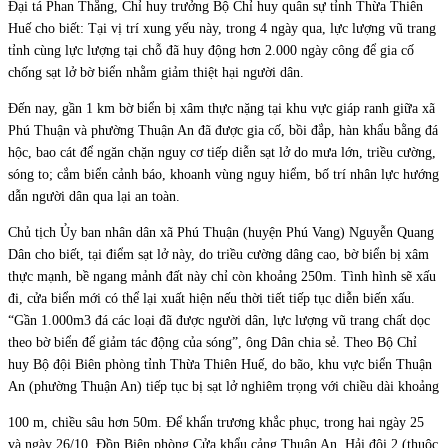
Đại tá Phan Thắng, Chỉ huy trưởng Bộ Chỉ huy quân sự tỉnh Thừa Thiên
Huế cho biết: Tại vị trí xung yếu này, trong 4 ngày qua, lực lượng vũ trang
tỉnh cùng lực lượng tại chỗ đã huy động hơn 2.000 ngày công để gia cố
chống sạt lở bờ biển nhằm giảm thiệt hại người dân.
Đến nay, gần 1 km bờ biển bị xâm thực nặng tại khu vực giáp ranh giữa xã
Phú Thuận và phường Thuận An đã được gia cố, bồi đắp, hàn khẩu bằng đá
hộc, bao cát để ngăn chặn nguy cơ tiếp diễn sạt lở do mưa lớn, triều cường,
sóng to; cắm biển cảnh báo, khoanh vùng nguy hiểm, bố trí nhân lực hướng
dẫn người dân qua lại an toàn.
Chủ tịch Ủy ban nhân dân xã Phú Thuận (huyện Phú Vang) Nguyễn Quang
Dân cho biết, tại điểm sạt lở này, do triều cường dâng cao, bờ biển bị xâm
thực mạnh, bề ngang mảnh đất này chỉ còn khoảng 250m. Tình hình sẽ xấu
đi, cửa biển mới có thể lại xuất hiện nếu thời tiết tiếp tục diễn biến xấu.
“Gần 1.000m3 đá các loại đã được người dân, lực lượng vũ trang chất dọc
theo bờ biển để giảm tác động của sóng”, ông Dân chia sẻ. Theo Bộ Chỉ
huy Bộ đội Biên phòng tỉnh Thừa Thiên Huế, do bão, khu vực biển Thuận
An (phường Thuận An) tiếp tục bị sạt lở nghiêm trọng với chiều dài khoảng
100 m, chiều sâu hơn 50m. Để khẩn trương khắc phục, trong hai ngày 25
và ngày 26/10, Đồn Biên phòng Cửa khẩu cảng Thuận An, Hải đội 2 (thuộc