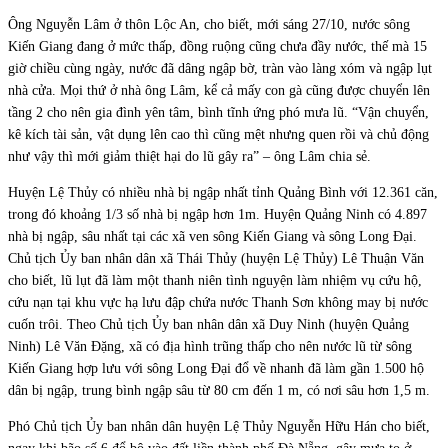
Ông Nguyễn Lâm ở thôn Lộc An, cho biết, mới sáng 27/10, nước sông
Kiến Giang đang ở mức thấp, đồng ruộng cũng chưa đầy nước, thế mà 15
giờ chiều cùng ngày, nước đã dâng ngập bờ, tràn vào làng xóm và ngập lụt
nhà cửa. Mọi thứ ở nhà ông Lâm, kể cả mấy con gà cũng được chuyển lên
tầng 2 cho nên gia đình yên tâm, bình tĩnh ứng phó mưa lũ. “Vận chuyển,
kê kích tài sản, vật dụng lên cao thì cũng mệt nhưng quen rồi và chủ động
như vậy thì mới giảm thiệt hại do lũ gây ra” – ông Lâm chia sẻ.
Huyện Lệ Thủy có nhiều nhà bị ngập nhất tỉnh Quảng Bình với 12.361 căn,
trong đó khoảng 1/3 số nhà bị ngập hơn 1m. Huyện Quảng Ninh có 4.897
nhà bị ngập, sâu nhất tại các xã ven sông Kiến Giang và sông Long Đại.
Chủ tịch Ủy ban nhân dân xã Thái Thủy (huyện Lệ Thủy) Lê Thuận Văn
cho biết, lũ lụt đã làm một thanh niên tình nguyện làm nhiệm vụ cứu hộ,
cứu nạn tại khu vực hạ lưu đập chứa nước Thanh Sơn không may bị nước
cuốn trôi. Theo Chủ tịch Ủy ban nhân dân xã Duy Ninh (huyện Quảng
Ninh) Lê Văn Đặng, xã có địa hình trũng thấp cho nên nước lũ từ sông
Kiến Giang hợp lưu với sông Long Đại đổ về nhanh đã làm gần 1.500 hộ
dân bị ngập, trung bình ngập sâu từ 80 cm đến 1 m, có nơi sâu hơn 1,5 m.
Phó Chủ tịch Ủy ban nhân dân huyện Lệ Thủy Nguyễn Hữu Hán cho biết,