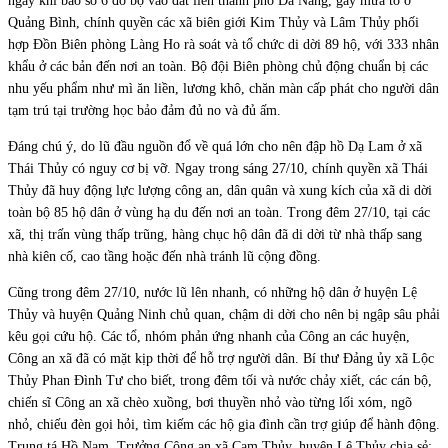
ngay khi bão số 6 đổ bộ vào đất liền thành phố Đà Nẵng, gây mưa to ở
Quảng Bình, chính quyền các xã biên giới Kim Thủy và Lâm Thủy phối
hợp Đồn Biên phòng Làng Ho rà soát và tổ chức di dời 89 hộ, với 333 nhân
khẩu ở các bản đến nơi an toàn. Bộ đội Biên phòng chủ động chuẩn bị các
nhu yếu phẩm như mì ăn liền, lương khô, chăn màn cấp phát cho người dân
tạm trú tại trường học bảo đảm đủ no và đủ ấm.
Đáng chú ý, do lũ đầu nguồn đổ về quá lớn cho nên đập hồ Dạ Lam ở xã
Thái Thủy có nguy cơ bị vỡ. Ngay trong sáng 27/10, chính quyền xã Thái
Thủy đã huy động lực lượng công an, dân quân và xung kích của xã di dời
toàn bộ 85 hộ dân ở vùng hạ du đến nơi an toàn. Trong đêm 27/10, tại các
xã, thị trấn vùng thấp trũng, hàng chục hộ dân đã di dời từ nhà thấp sang
nhà kiên cố, cao tầng hoặc đến nhà tránh lũ cộng đồng.
Cũng trong đêm 27/10, nước lũ lên nhanh, có những hộ dân ở huyện Lệ
Thủy và huyện Quảng Ninh chủ quan, chậm di dời cho nên bị ngập sâu phải
kêu gọi cứu hộ. Các tổ, nhóm phản ứng nhanh của Công an các huyện,
Công an xã đã có mặt kịp thời để hỗ trợ người dân. Bí thư Đảng ủy xã Lộc
Thủy Phan Đình Tư cho biết, trong đêm tối và nước chảy xiết, các cán bộ,
chiến sĩ Công an xã chèo xuồng, bơi thuyền nhỏ vào từng lối xóm, ngõ
nhỏ, chiếu đèn gọi hỏi, tìm kiếm các hộ gia đình cần trợ giúp để hành động.
Trung tá Hồ Nam, Trưởng Công an xã Cam Thủy, huyện Lệ Thủy chia sẻ: