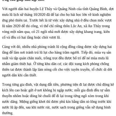
Với người dân hai huyện Lệ Thủy và Quảng Ninh của tỉnh Quảng Bình, đợt
mưa lũ lịch sử tháng 10/2020 đã để lại cho họ bài học lớn về kinh nghiệm
ứng phó thiên tai. Trước hết là từ việc xây dựng nhà ở đều chọn mốc vượt
lũ năm 2020 để thi công, vì thế chỉ riêng thôn Lộc An, xã An Thủy trong
vòng một năm qua, có 21 ngôi nhà mới được xây dựng khang trang, kiên
cố và đều có hai tầng hoặc chòi vượt lũ.
Cùng với đó, nhiều nhà phòng tránh lũ cộng đồng cũng được xây dựng hai
tầng để làm nơi tránh trú lũ lụt cho hàng trăm người. Tiếp đó, mùa vụ sản
xuất và tập quán chăn nuôi, trồng trọt đều được bố trí để né mùa mưa lũ
nhằm giảm thiệt hại. Ở từng khu dân cư, các đội xung kích phòng chống
thiên tai được thành lập làm nòng cốt cho việc tuyên truyền, tổ chức di dời
người dân khi cần thiết.
Trong từng gia đình, vật dụng đắt tiền, phương tiện đi lại được chủ động kê
kích lên cao hoặc gửi ở nơi không bị ngập nước; mỗi gia đình đều tự sắm
thuyền nhôm hoặc đóng bè chuối để đi lại trong từng ngõ xóm trong khi
nước dâng. Miệng giếng khơi thì được phủ kín bằng tấm ni-lông trước khi
nước lũ ập đến, sau khi nước rút, nước sạch trong giếng vẫn sử dụng bình
thường.