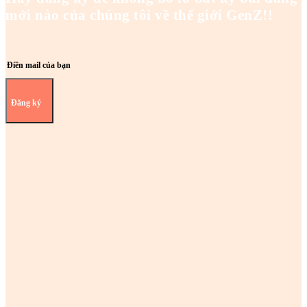
mới nào của chúng tôi về thế giới GenZ!!
Đăng ký
Z