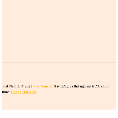
MOST POPULAR
2 cô gái tên Trang đang khiến netizen tức điên
2 cô gái tên Trang đang khiến netizen tức điên
2 cô gái tên Trang đang khiến netizen tức điên
Việt Nam Z © 2021
Việt Nam Z
. Xây dựng và thử nghiệm trước chính
thức:
Hoàng Hải Anh