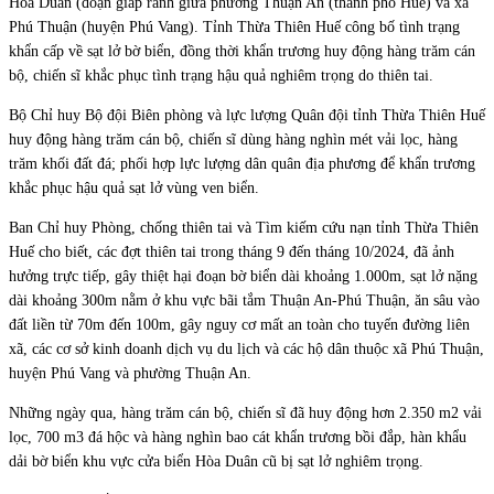
Hòa Duân (đoạn giáp ranh giữa phường Thuận An (thành phố Huế) và xã
Phú Thuận (huyện Phú Vang). Tỉnh Thừa Thiên Huế công bố tình trạng
khẩn cấp về sạt lở bờ biển, đồng thời khẩn trương huy động hàng trăm cán
bộ, chiến sĩ khắc phục tình trạng hậu quả nghiêm trọng do thiên tai.
Bộ Chỉ huy Bộ đội Biên phòng và lực lượng Quân đội tỉnh Thừa Thiên Huế
huy động hàng trăm cán bộ, chiến sĩ dùng hàng nghìn mét vải lọc, hàng
trăm khối đất đá; phối hợp lực lượng dân quân địa phương để khẩn trương
khắc phục hậu quả sạt lở vùng ven biển.
Ban Chỉ huy Phòng, chống thiên tai và Tìm kiếm cứu nạn tỉnh Thừa Thiên
Huế cho biết, các đợt thiên tai trong tháng 9 đến tháng 10/2024, đã ảnh
hưởng trực tiếp, gây thiệt hại đoạn bờ biển dài khoảng 1.000m, sạt lở nặng
dài khoảng 300m nằm ở khu vực bãi tắm Thuận An-Phú Thuận, ăn sâu vào
đất liền từ 70m đến 100m, gây nguy cơ mất an toàn cho tuyến đường liên
xã, các cơ sở kinh doanh dịch vụ du lịch và các hộ dân thuộc xã Phú Thuận,
huyện Phú Vang và phường Thuận An.
Những ngày qua, hàng trăm cán bộ, chiến sĩ đã huy động hơn 2.350 m2 vải
lọc, 700 m3 đá hộc và hàng nghìn bao cát khẩn trương bồi đắp, hàn khẩu
dải bờ biển khu vực cửa biển Hòa Duân cũ bị sạt lở nghiêm trọng.