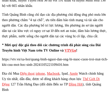
nhân khẩu; huyện Tuyên Hóa 56 hộ với 191 khẩu và huyện Minh Hóa 156
hộ với 665 nhân khẩu.
Tỉnh Quảng Bình cũng chỉ đạo các địa phương chủ động ứng phó mưa lớn
theo phương châm “4 tại chỗ”, ưu tiên đảm bảo tính mạng và tài sản cho
người dân. Các địa phương bố trí lực lượng, lên phương án sơ tán người
dân tại các khu vực có nguy cơ sạt lở đến nơi an toàn; đảm bảo lương thực,
thực phẩm, nước uống cho người dân tại các vùng bị cô lập, chia cắt.
* Mời quý độc giả theo dõi các chương trình đã phát sóng của Đài
Truyền hình Việt Nam trên TV Online và
VTVGo
!
https://vtv.vn/xa-hoi/quang-binh-nguoi-dan-ong-bi-nuoc-cuon-troi-mat-tich-
khi-cuu-mot-hoc-sinh-20241105221109416.htm
Địa chỉ Mua
Điện thoại
iphone
,
Macbook
, Ipad,
Apple
Watch chính hãng
Uy tín nhất, dẫn đầu, được số đông khách hàng chọn lựa:
Thế Giới Di
Động
127 Trần Hưng Đạo (đối diện Bến xe TP
Đồng Hới
), tỉnh Quảng
Bình