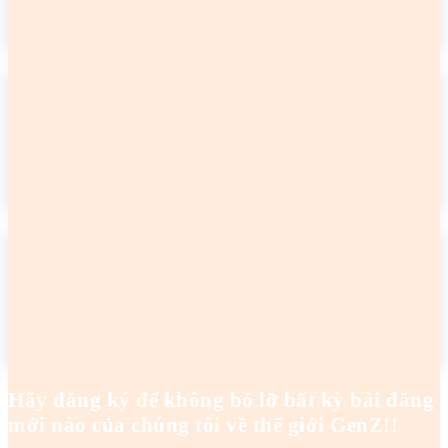
READ MORE
2 cô gái tên Trang đang khiến netizen tức điên
Hoanghaianh
-
29/04/2026
READ MORE
2 cô gái tên Trang đang khiến netizen tức điên
Hoanghaianh
-
29/04/2026
READ MORE
Hãy đăng ký để không bỏ lỡ bất kỳ bài đăng
mới nào của chúng tôi về thế giới GenZ!!