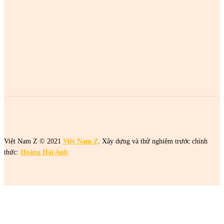
MOST POPULAR
2 cô gái tên Trang đang khiến netizen tức điên
2 cô gái tên Trang đang khiến netizen tức điên
2 cô gái tên Trang đang khiến netizen tức điên
Việt Nam Z © 2021
Việt Nam Z
. Xây dựng và thử nghiệm trước chính
thức:
Hoàng Hải Anh