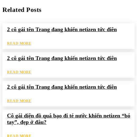
Related Posts
2 cô gái tên Trang đang khiến netizen tức điên
READ MORE
2 cô gái tên Trang đang khiến netizen tức điên
READ MORE
2 cô gái tên Trang đang khiến netizen tức điên
READ MORE
Cô gái diện đồ quá bạo đi té nước khiến netizen “bó
tay”, đẹp ở đâu?
READ MORE