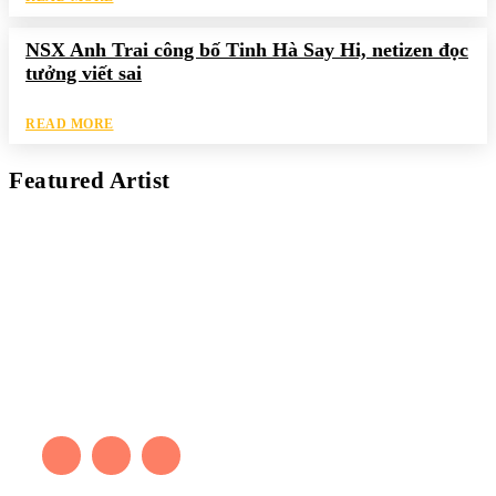
NSX Anh Trai công bố Tinh Hà Say Hi, netizen đọc
tưởng viết sai
READ MORE
Featured Artist
Kaleb Đen
PAINTER
Kaleb bắt đầu cuộc phiêu lưu này cách đây 7 năm, khi chưa có
tiếng nói thực sự nào bảo vệ môi trường. Những kiệt tác của anh
thúc đẩy việc cứu Trái Đất.