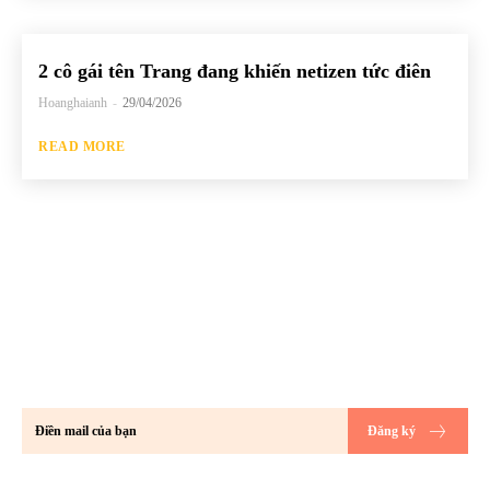
2 cô gái tên Trang đang khiến netizen tức điên
Hoanghaianh
-
29/04/2026
READ MORE
Hãy đăng ký để không bỏ lỡ bất kỳ bài
đăng mới nào của chúng tôi về thế giới
GenZ!!
Đăng ký