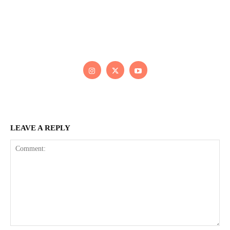
PAINTER
Kaleb bắt đầu cuộc phiêu lưu này cách đây 7 năm, khi chưa
có tiếng nói thực sự nào bảo vệ môi trường. Những kiệt tác
của anh thúc đẩy việc cứu Trái Đất.
LEAVE A REPLY