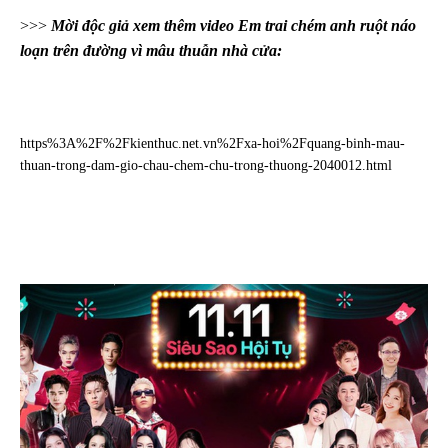
>>>
Mời độc giả xem thêm video Em trai chém anh ruột náo
loạn trên đường vì mâu thuẫn nhà cửa:
https%3A%2F%2Fkienthuc.net.vn%2Fxa-hoi%2Fquang-binh-mau-
thuan-trong-dam-gio-chau-chem-chu-trong-thuong-2040012.html