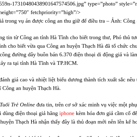
59n-17310480438901647574506.jpg” type=”photo” style=”
eight=”750″ fetchpriority=”high”/>
giả trong vụ án được công an thu giữ để điều tra – Ảnh: Công
ng tin từ Công an tỉnh Hà Tĩnh cho biết trong thư, Phó thủ t
h cho biết vừa qua Công an huyện Thạch Hà đã tổ chức chu
 công đường dây buôn bán 6.370 điện thoại di động giả và làm
xảy ra tại tỉnh Hà Tĩnh và TP.HCM.
ánh giá cao và nhiệt liệt biểu dương thành tích xuất sắc nêu 
sĩ Công an huyện Thạch Hà.
Tuổi Trẻ Online
đưa tin, trên cơ sở xác minh vụ việc một ph
i dùng điện thoại giả hãng
iphone
kèm hóa đơn giả cầm cố để 
huyện Thạch Hà nhận thấy đây là thủ đoạn mới nên lên kế hoạ