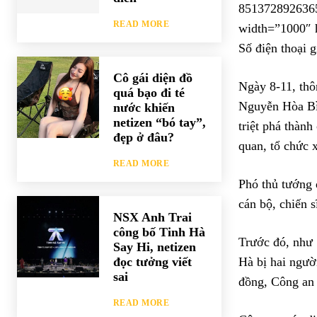
8513728926365
READ MORE
width=”1000″ h
Số điện thoại 
Cô gái diện đồ
Ngày 8-11, thô
quá bạo đi té
Nguyễn Hòa Bìn
nước khiến
netizen “bó tay”,
triệt phá thành
đẹp ở đâu?
quan, tổ chức 
READ MORE
Phó thủ tướng đ
cán bộ, chiến 
NSX Anh Trai
công bố Tinh Hà
Trước đó, như
Say Hi, netizen
đọc tưởng viết
Hà bị hai ngườ
sai
đồng, Công an 
READ MORE