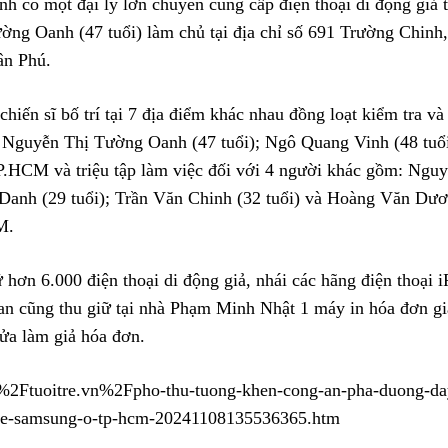
nh có một đại lý lớn chuyên cung cấp điện thoại di động giả
ng Oanh (47 tuổi) làm chủ tại địa chỉ số 691 Trường Chinh
ân Phú.
chiến sĩ bố trí tại 7 địa điểm khác nhau đồng loạt kiểm tra 
; Nguyễn Thị Tường Oanh (47 tuổi); Ngô Quang Vinh (48 tuổ
P.HCM và triệu tập làm việc đối với 4 người khác gồm: Ngu
 Danh (29 tuổi); Trần Văn Chinh (32 tuổi) và Hoàng Văn Dươ
M.
ữ hơn 6.000 điện thoại di động giả, nhái các hãng điện thoại
an cũng thu giữ tại nhà Phạm Minh Nhật 1 máy in hóa đơn gi
sửa làm giả hóa đơn.
Ftuoitre.vn%2Fpho-thu-tuong-khen-cong-an-pha-duong-day
one-samsung-o-tp-hcm-20241108135536365.htm