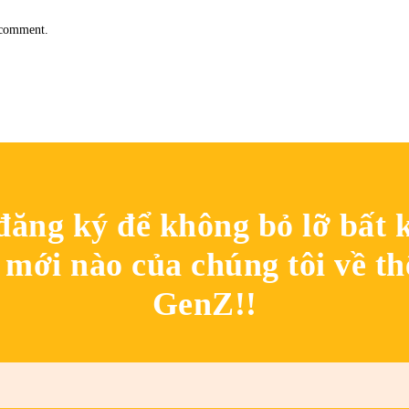
I comment.
đăng ký để không bỏ lỡ bất k
mới nào của chúng tôi về th
GenZ!!