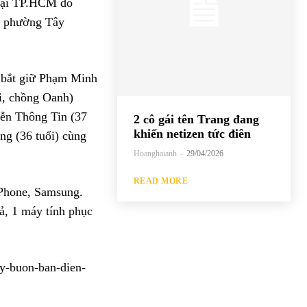
 tại TP.HCM do
, phường Tây
và bắt giữ Phạm Minh
i, chồng Oanh)
yễn Thông Tin (37
2 cô gái tên Trang đang
khiến netizen tức điên
ng (36 tuổi) cùng
Hoanghaianh
-
29/04/2026
READ MORE
 iPhone, Samsung.
ả, 1 máy tính phục
-buon-ban-dien-