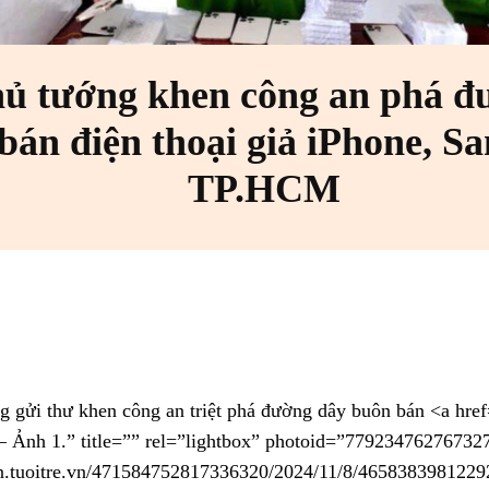
hủ tướng khen công an phá đ
bán điện thoại giả iPhone, S
TP.HCM
 – Ảnh 1.” title=”” rel=”lightbox” photoid=”77923476276732
cdn.tuoitre.vn/471584752817336320/2024/11/8/46583839812