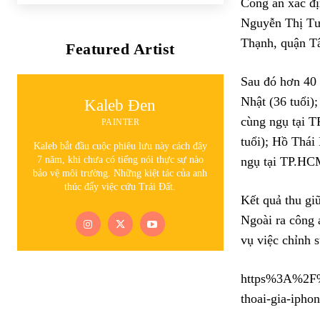
Công an xác đị
Nguyễn Thị Tườ
Thạnh, quận T
Featured Artist
Sau đó hơn 40 
Nhật (36 tuổi)
Kaleb Đen
cùng ngụ tại T
PAINTER
tuổi); Hồ Thái
Kaleb bắt đầu cuộc phiêu lưu này cách đây
7 năm, khi chưa có tiếng nói thực sự nào
ngụ tại TP.HC
bảo vệ môi trường. Những kiệt tác của anh
thúc đẩy việc cứu Trái Đất.
Kết quả thu gi
Ngoài ra công 
vụ việc chỉnh 
https%3A%2F%2
thoai-gia-iph