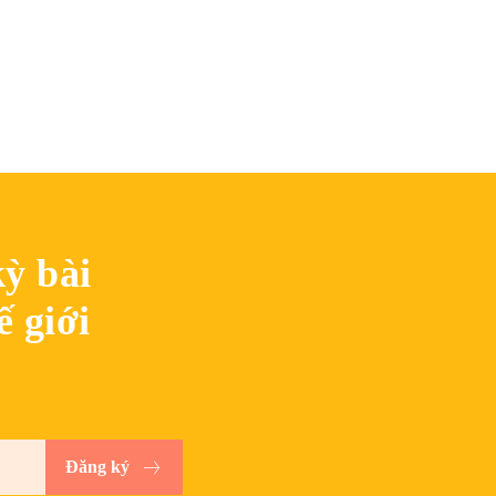
ỳ bài
ế giới
Đăng ký