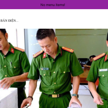
No menu items!
ÁN ĐIỆN...