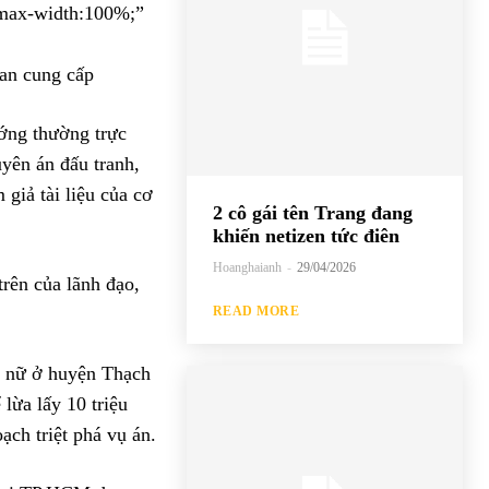
max-width:100%;”
 an cung cấp
ướng thường trực
yên án đấu tranh,
 giả tài liệu của cơ
2 cô gái tên Trang đang
khiến netizen tức điên
Hoanghaianh
-
29/04/2026
trên của lãnh đạo,
READ MORE
ụ nữ ở huyện Thạch
lừa lấy 10 triệu
ch triệt phá vụ án.