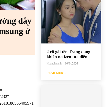
ường dây
amsung ở
2 cô gái tên Trang đang
khiến netizen tức điên
Hoanghaianh
-
30/04/2026
READ MORE
7232″
292618186566405971