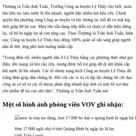
Thượng tá Trần Anh Tuấn, Trưởng Công an huyện Lệ Thủy cho biết, mưa
lớn liên tục làm nước lũ lên nhanh, người dân nhiều nơi kêu cứu. Chính
quyền địa phương cùng Công an huyện và lực lượng tại chỗ đã có mặt kịp
thời giúp đỡ bà con. Mưa lớn vẫn đang tiếp diễn và chưa có dấu hiệu dừng
lại, số hộ bị ngập lụt sẽ còn tăng cao. Theo Thượng tá Trần Anh Tuấn, hiện
nay, Công an huyện Lệ Thủy huy động 100% quân số sẵn sàng giúp người
dân di dời, ứng phó tình huống khẩn cấp.
“Trong đêm tối, nhiều người dân ở Lệ Thủy bằng các phương thức như gọi
điện, lên mạng xã hội cầu cứu, mong được hỗ trợ giúp đỡ di dời khẩn cấp
khi nước lũ lên nhanh. Các tổ nhóm xung kích Công an huyện Lệ Thủy đã
trắng đêm giúp dân chống lũ. Đối với các vị trí cô lập thì chúng tôi chỉ đạo
công an cơ sở và các tổ nhóm phản ứng nhanh kịp thời có mặt hỗ trợ nhu
yếu phẩm để bà con yên tâm”, Thượng tá Trần Anh Tuấn nói.
Một số hình ảnh phóng viên VOV ghi nhận:
Hơn 17.000 ngôi nhà ở tỉnh Quảng Bình bị ngập do lũ lụt
(ảnh Trần Long)