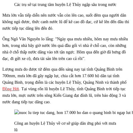
Các trụ sở tại trung tâm huyện Lệ Thủy ngập sâu trong nước
Mưa lớn vẫn tiếp diễn nên nước vẫn còn lên cao, suốt đêm qua người dân
không ngủ được, thức canh nước lũ để kê cao đồ đạc, cứ kê lên đến đâu thì
nước tiếp tục dâng lên đến đó.
Ông Ngô Văn Nguyên lo lắng: “Ngày qua mưa nhiều, hôm nay mưa nhiều
hơn, trong nhà bây giờ nước lên quá đầu gối vì nhà ở chỗ cao, còn những
nhà ở chỗ thấp nước dâng vào tới tận ngực. Hôm qua đến giờ đã bưng đồ
đạc, đi gửi xe cộ, đưa tài sản lên trên cao cả rồi”.
Lượng mưa đo được từ đêm qua đến sáng nay tại tỉnh Quảng Bình trên
700mm, mưa lớn đã gây ngập lụt, chia cắt hơn 17.600 hộ dân tại tỉnh
Quảng Bình, trọng điểm là các huyện Lệ Thủy, Quảng Ninh và thành phố
Đồng Hới
. Tại vùng rốn lũ huyện Lệ Thủy, tỉnh Quảng Bình trời tiếp tục
mưa lớn, mực nước trên sông Kiến Giang đạt đỉnh lũ, trên báo động 3 và
nước đang tiếp tục dâng cao.
Công an huyện Lệ Thủy về cơ sở giúp dân ứng phó với mưa
lũ