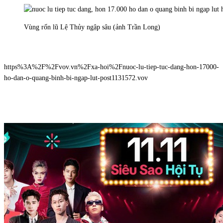
Vùng rốn lũ Lệ Thủy ngập sâu (ảnh Trần Long)
https%3A%2F%2Fvov.vn%2Fxa-hoi%2Fnuoc-lu-tiep-tuc-dang-hon-17000-
ho-dan-o-quang-binh-bi-ngap-lut-post1131572.vov