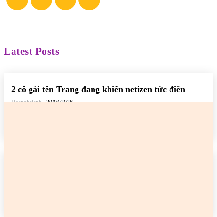
Latest Posts
2 cô gái tên Trang đang khiến netizen tức điên
Hoanghaianh
-
30/04/2026
READ MORE
2 cô gái tên Trang đang khiến netizen tức điên
Hoanghaianh
-
29/04/2026
READ MORE