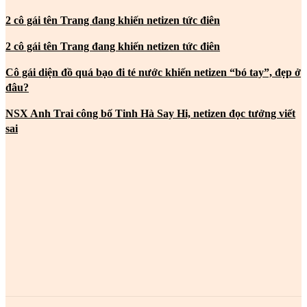
2 cô gái tên Trang đang khiến netizen tức điên
2 cô gái tên Trang đang khiến netizen tức điên
Cô gái diện đồ quá bạo đi té nước khiến netizen “bó tay”, đẹp ở
đâu?
NSX Anh Trai công bố Tinh Hà Say Hi, netizen đọc tưởng viết
sai
MOST POPULAR
2 cô gái tên Trang đang khiến netizen tức điên
2 cô gái tên Trang đang khiến netizen tức điên
2 cô gái tên Trang đang khiến netizen tức điên