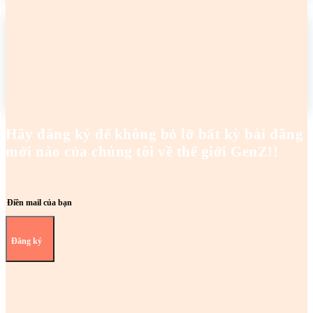
2 cô gái tên Trang đang khiến netizen tức điên
Hoanghaianh
-
29/04/2026
READ MORE
Hãy đăng ký để không bỏ lỡ bất kỳ bài đăng
mới nào của chúng tôi về thế giới GenZ!!
Đăng ký