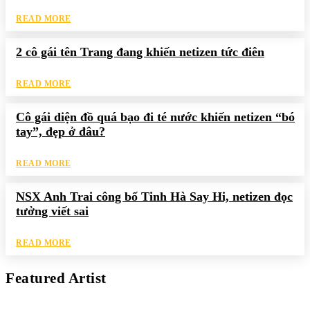
READ MORE
2 cô gái tên Trang đang khiến netizen tức điên
READ MORE
Cô gái diện đồ quá bạo đi té nước khiến netizen “bó
tay”, đẹp ở đâu?
READ MORE
NSX Anh Trai công bố Tinh Hà Say Hi, netizen đọc
tưởng viết sai
READ MORE
Featured Artist