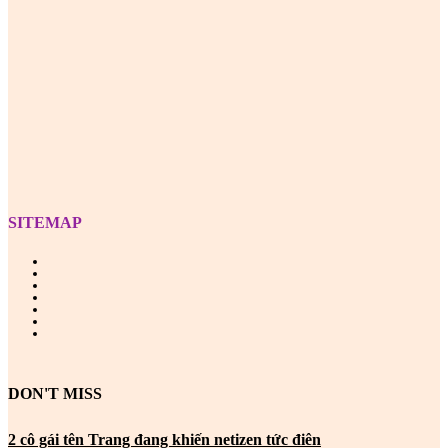
Z
SITEMAP
DON'T MISS
2 cô gái tên Trang đang khiến netizen tức điên