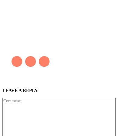
Kaleb Đen
PAINTER
Kaleb bắt đầu cuộc phiêu lưu này cách đây 7 năm, khi chưa có
tiếng nói thực sự nào bảo vệ môi trường. Những kiệt tác của anh
thúc đẩy việc cứu Trái Đất.
LEAVE A REPLY
Comment: