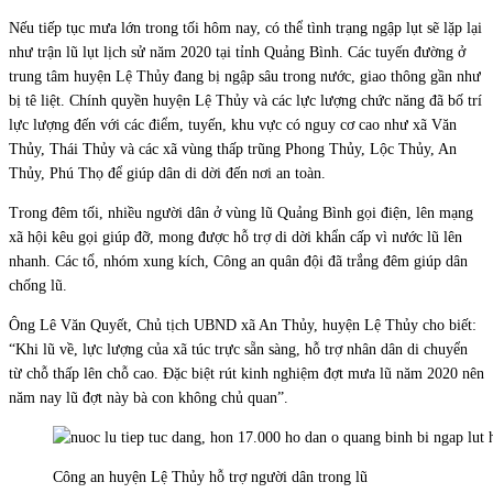
Nếu tiếp tục mưa lớn trong tối hôm nay, có thể tình trạng ngập lụt sẽ lặp lại
như trận lũ lụt lịch sử năm 2020 tại tỉnh Quảng Bình. Các tuyến đường ở
trung tâm huyện Lệ Thủy đang bị ngập sâu trong nước, giao thông gần như
bị tê liệt. Chính quyền huyện Lệ Thủy và các lực lượng chức năng đã bố trí
lực lượng đến với các điểm, tuyến, khu vực có nguy cơ cao như xã Văn
Thủy, Thái Thủy và các xã vùng thấp trũng Phong Thủy, Lộc Thủy, An
Thủy, Phú Thọ để giúp dân di dời đến nơi an toàn.
Trong đêm tối, nhiều người dân ở vùng lũ Quảng Bình gọi điện, lên mạng
xã hội kêu gọi giúp đỡ, mong được hỗ trợ di dời khẩn cấp vì nước lũ lên
nhanh. Các tổ, nhóm xung kích, Công an quân đội đã trắng đêm giúp dân
chống lũ.
Ông Lê Văn Quyết, Chủ tịch UBND xã An Thủy, huyện Lệ Thủy cho biết:
“Khi lũ về, lực lượng của xã túc trực sẵn sàng, hỗ trợ nhân dân di chuyển
từ chỗ thấp lên chỗ cao. Đặc biệt rút kinh nghiệm đợt mưa lũ năm 2020 nên
năm nay lũ đợt này bà con không chủ quan”.
Công an huyện Lệ Thủy hỗ trợ người dân trong lũ