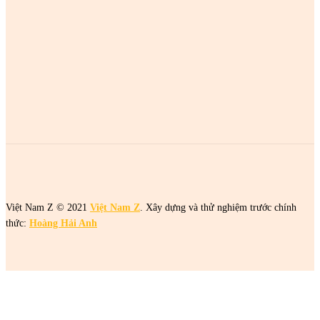
MOST POPULAR
2 cô gái tên Trang đang khiến netizen tức điên
2 cô gái tên Trang đang khiến netizen tức điên
2 cô gái tên Trang đang khiến netizen tức điên
Việt Nam Z © 2021
Việt Nam Z
. Xây dựng và thử nghiệm trước chính
thức:
Hoàng Hải Anh