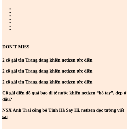
DON'T MISS
2 cô gái tên Trang đang khiến netizen tức điên
2 cô gái tên Trang đang khiến netizen tức điên
2 cô gái tên Trang đang khiến netizen tức điên
Cô gái diện đồ quá bạo đi té nước khiến netizen “bó tay”, đẹp ở
đâu?
NSX Anh Trai công bố Tinh Hà Say Hi, netizen đọc tưởng viết
sai