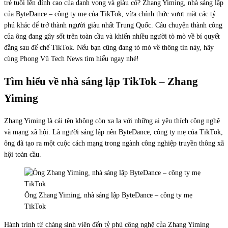
trẻ tuổi lên đỉnh cao của danh vọng và giàu có? Zhang Yiming, nhà sáng lập
của ByteDance – công ty mẹ của TikTok, vừa chính thức vượt mặt các tỷ
phú khác để trở thành người giàu nhất Trung Quốc. Câu chuyện thành công
của ông đang gây sốt trên toàn cầu và khiến nhiều người tò mò về bí quyết
đằng sau đế chế TikTok. Nếu bạn cũng đang tò mò về thông tin này, hãy
cùng Phong Vũ Tech News tìm hiểu ngay nhé!
Tìm hiểu về nhà sáng lập TikTok – Zhang
Yiming
Zhang Yiming là cái tên không còn xa lạ với những ai yêu thích công nghệ
và mạng xã hội. Là người sáng lập nên ByteDance, công ty mẹ của TikTok,
ông đã tạo ra một cuộc cách mạng trong ngành công nghiệp truyền thông xã
hội toàn cầu.
Ông Zhang Yiming, nhà sáng lập ByteDance – công ty mẹ
TikTok
Hành trình từ chàng sinh viên đến tỷ phú công nghệ của Zhang Yiming