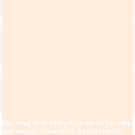
READ MORE
2 cô gái tên Trang đang khiến netizen tức điên
Hoanghaianh
-
29/04/2026
READ MORE
2 cô gái tên Trang đang khiến netizen tức điên
Hoanghaianh
-
29/04/2026
READ MORE
Hãy đăng ký để không bỏ lỡ bất kỳ bài đăng
mới nào của chúng tôi về thế giới GenZ!!