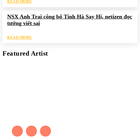
READ MORE
NSX Anh Trai công bố Tinh Hà Say Hi, netizen đọc
tưởng viết sai
READ MORE
Featured Artist
Kaleb Đen
PAINTER
Kaleb bắt đầu cuộc phiêu lưu này cách đây 7 năm, khi chưa có
tiếng nói thực sự nào bảo vệ môi trường. Những kiệt tác của anh
thúc đẩy việc cứu Trái Đất.