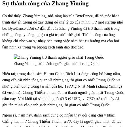
Sự thành công của Zhang Yiming
Có thể thấy, Zhang Yiming, nhà sáng lập của ByteDance, đã có một hành
trình đầy ấn tượng để xây dựng đế chế tỷ đô của mình. Từ một startup nhỏ
bé, ByteDance dưới sự dẫn dắt của Zhang Yiming đã trở thành một trong
những công ty công nghệ có giá trị nhất thế giới. Thành công của ông
không chỉ nhờ vào sự nhạy bén trong việc nắm bắt xu hướng mà còn bởi
tầm nhìn xa trông và phong cách lãnh đạo độc đáo.
Zhang Yiming trở thành người giàu nhất Trung Quốc
Hiện tại, trong danh sách Hurun China Rich List được công bố hàng năm,
cung cấp cái nhìn tổng quan về những người giàu có nhất Trung Quốc và
những biến động trong tài sản của họ, Trương Nhất Minh (Zhang Yiming)
đã vượt mặt Chung Thiểm Thiểm để trở thành người giàu nhất Trung Quốc
năm nay. Với khối tài sản khổng lồ 49.3 tỷ USD, vị CEO trẻ tuổi này đã
ghi tên mình vào danh sách những người giàu có nhất Trung Quốc.
Ngoài ra, năm nay, danh sách cũng có nhiều thay đổi đáng chú ý khác.
Chẳng hạn như Chung Thiểm Thiểm, trước đây là người giàu nhất, đã tụt