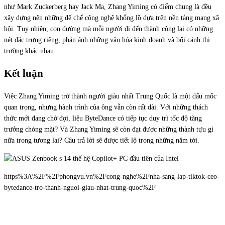
như Mark Zuckerberg hay Jack Ma, Zhang Yiming có điểm chung là đều
xây dựng nên những đế chế công nghệ khổng lồ dựa trên nền tảng mạng xã
hội. Tuy nhiên, con đường mà mỗi người đi đến thành công lại có những
nét đặc trưng riêng, phản ánh những văn hóa kinh doanh và bối cảnh thị
trường khác nhau.
Kết luận
Việc Zhang Yiming trở thành người giàu nhất Trung Quốc là một dấu mốc
quan trọng, nhưng hành trình của ông vẫn còn rất dài. Với những thách
thức mới đang chờ đợi, liệu ByteDance có tiếp tục duy trì tốc độ tăng
trưởng chóng mặt? Và Zhang Yiming sẽ còn đạt được những thành tựu gì
nữa trong tương lai? Câu trả lời sẽ được tiết lộ trong những năm tới.
https%3A%2F%2Fphongvu.vn%2Fcong-nghe%2Fnha-sang-lap-tiktok-ceo-
bytedance-tro-thanh-nguoi-giau-nhat-trung-quoc%2F