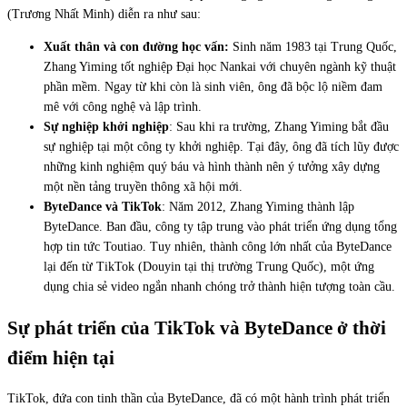
(Trương Nhất Minh) diễn ra như sau:
Xuất thân và con đường học vấn:
Sinh năm 1983 tại Trung Quốc,
Zhang Yiming tốt nghiệp Đại học Nankai với chuyên ngành kỹ thuật
phần mềm. Ngay từ khi còn là sinh viên, ông đã bộc lộ niềm đam
mê với công nghệ và lập trình.
Sự nghiệp khởi nghiệp
: Sau khi ra trường, Zhang Yiming bắt đầu
sự nghiệp tại một công ty khởi nghiệp. Tại đây, ông đã tích lũy được
những kinh nghiệm quý báu và hình thành nên ý tưởng xây dựng
một nền tảng truyền thông xã hội mới.
ByteDance và TikTok
: Năm 2012, Zhang Yiming thành lập
ByteDance. Ban đầu, công ty tập trung vào phát triển ứng dụng tổng
hợp tin tức Toutiao. Tuy nhiên, thành công lớn nhất của ByteDance
lại đến từ TikTok (Douyin tại thị trường Trung Quốc), một ứng
dụng chia sẻ video ngắn nhanh chóng trở thành hiện tượng toàn cầu.
Sự phát triển của TikTok và ByteDance ở thời
điểm hiện tại
TikTok, đứa con tinh thần của ByteDance, đã có một hành trình phát triển