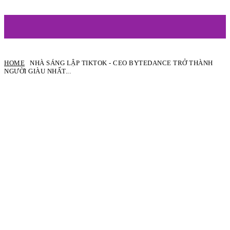
ARTIST
HOME
NHÀ SÁNG LẬP TIKTOK - CEO BYTEDANCE TRỞ THÀNH
NGƯỜI GIÀU NHẤT...