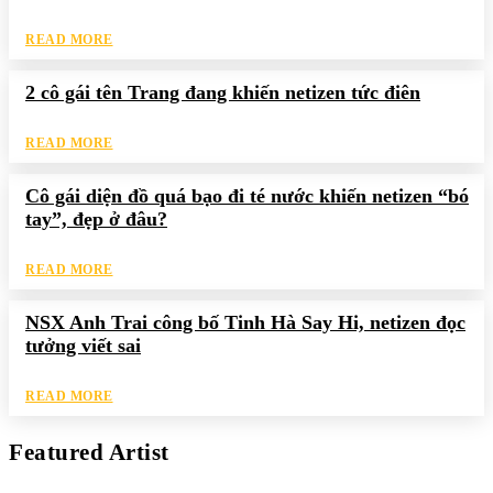
READ MORE
2 cô gái tên Trang đang khiến netizen tức điên
READ MORE
Cô gái diện đồ quá bạo đi té nước khiến netizen “bó
tay”, đẹp ở đâu?
READ MORE
NSX Anh Trai công bố Tinh Hà Say Hi, netizen đọc
tưởng viết sai
READ MORE
Featured Artist