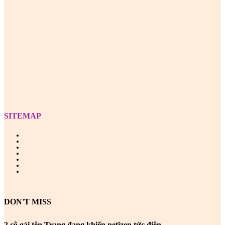
Z
SITEMAP
DON'T MISS
2 cô gái tên Trang đang khiến netizen tức điên