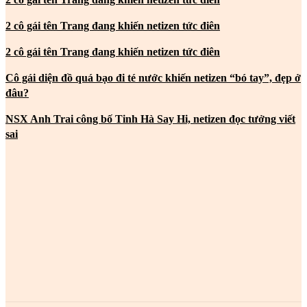
2 cô gái tên Trang đang khiến netizen tức điên
2 cô gái tên Trang đang khiến netizen tức điên
Cô gái diện đồ quá bạo đi té nước khiến netizen “bó tay”, đẹp ở
đâu?
NSX Anh Trai công bố Tinh Hà Say Hi, netizen đọc tưởng viết
sai
MOST POPULAR
2 cô gái tên Trang đang khiến netizen tức điên
2 cô gái tên Trang đang khiến netizen tức điên
2 cô gái tên Trang đang khiến netizen tức điên