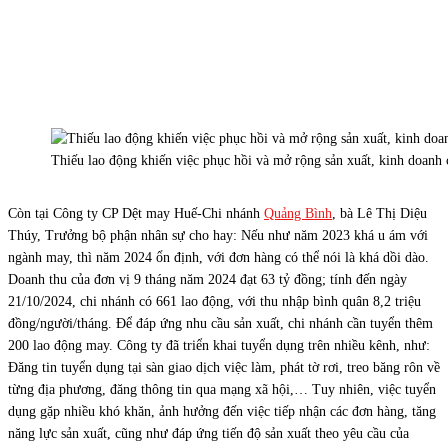
Thiếu lao động khiến việc phục hồi và mở rộng sản xuất, kinh doanh
Còn tại Công ty CP Dệt may Huế-Chi nhánh
Quảng Bình
, bà Lê Thị Diệu
Thúy, Trưởng bộ phận nhân sự cho hay: Nếu như năm 2023 khá u ám với
ngành may, thì năm 2024 ổn định, với đơn hàng có thể nói là khá dồi dào.
Doanh thu của đơn vị 9 tháng năm 2024 đạt 63 tỷ đồng; tính đến ngày
21/10/2024, chi nhánh có 661 lao động, với thu nhập bình quân 8,2 triệu
đồng/người/tháng. Để đáp ứng nhu cầu sản xuất, chi nhánh cần tuyển thêm
200 lao động may. Công ty đã triển khai tuyển dụng trên nhiều kênh, như:
Đăng tin tuyển dụng tại sàn giao dịch việc làm, phát tờ rơi, treo băng rôn về
từng địa phương, đăng thông tin qua mạng xã hội,… Tuy nhiên, việc tuyển
dụng gặp nhiều khó khăn, ảnh hưởng đến việc tiếp nhận các đơn hàng, tăng
năng lực sản xuất, cũng như đáp ứng tiến độ sản xuất theo yêu cầu của