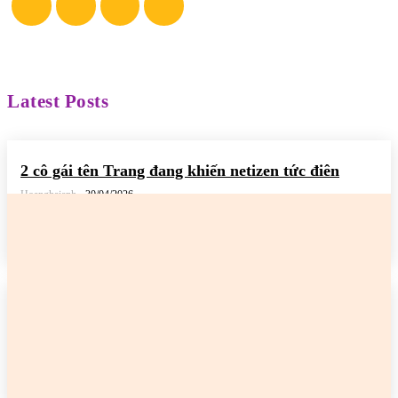
Latest Posts
2 cô gái tên Trang đang khiến netizen tức điên
Hoanghaianh
-
30/04/2026
READ MORE
2 cô gái tên Trang đang khiến netizen tức điên
Hoanghaianh
-
29/04/2026
READ MORE