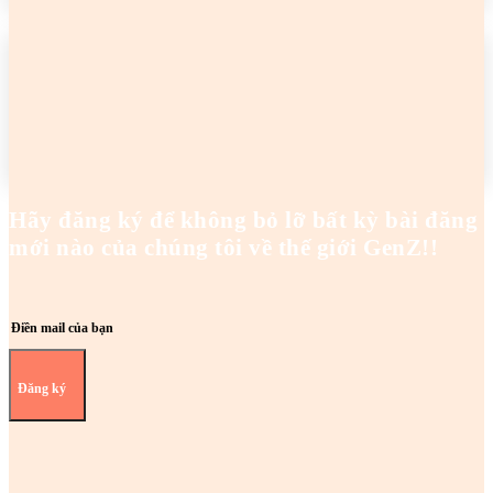
2 cô gái tên Trang đang khiến netizen tức điên
Hoanghaianh
-
29/04/2026
READ MORE
Hãy đăng ký để không bỏ lỡ bất kỳ bài đăng
mới nào của chúng tôi về thế giới GenZ!!
Đăng ký