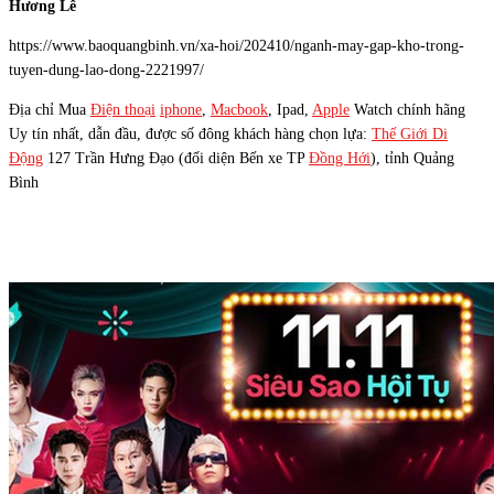
Hương Lê
https://www.baoquangbinh.vn/xa-hoi/202410/nganh-may-gap-kho-trong-
tuyen-dung-lao-dong-2221997/
Địa chỉ Mua
Điện thoại
iphone
,
Macbook
, Ipad,
Apple
Watch chính hãng
Uy tín nhất, dẫn đầu, được số đông khách hàng chọn lựa:
Thế Giới Di
Động
127 Trần Hưng Đạo (đối diện Bến xe TP
Đồng Hới
), tỉnh Quảng
Bình