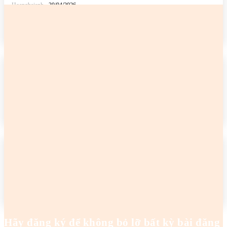
Hoanghaianh
-
30/04/2026
READ MORE
2 cô gái tên Trang đang khiến netizen tức điên
Hoanghaianh
-
29/04/2026
READ MORE
2 cô gái tên Trang đang khiến netizen tức điên
Hoanghaianh
-
29/04/2026
READ MORE
Hãy đăng ký để không bỏ lỡ bất kỳ bài đăng