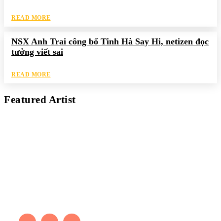
READ MORE
NSX Anh Trai công bố Tinh Hà Say Hi, netizen đọc
tưởng viết sai
READ MORE
Featured Artist
Kaleb Đen
PAINTER
Kaleb bắt đầu cuộc phiêu lưu này cách đây 7 năm, khi chưa có
tiếng nói thực sự nào bảo vệ môi trường. Những kiệt tác của anh
thúc đẩy việc cứu Trái Đất.