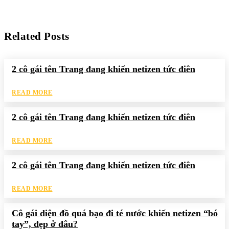
Related Posts
2 cô gái tên Trang đang khiến netizen tức điên
READ MORE
2 cô gái tên Trang đang khiến netizen tức điên
READ MORE
2 cô gái tên Trang đang khiến netizen tức điên
READ MORE
Cô gái diện đồ quá bạo đi té nước khiến netizen “bó
tay”, đẹp ở đâu?