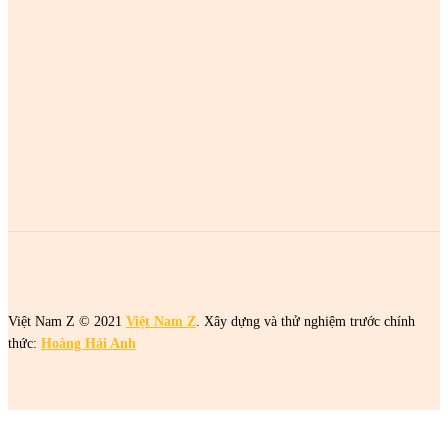
MOST POPULAR
2 cô gái tên Trang đang khiến netizen tức điên
2 cô gái tên Trang đang khiến netizen tức điên
2 cô gái tên Trang đang khiến netizen tức điên
Việt Nam Z © 2021
Việt Nam Z
. Xây dựng và thử nghiệm trước chính
thức:
Hoàng Hải Anh