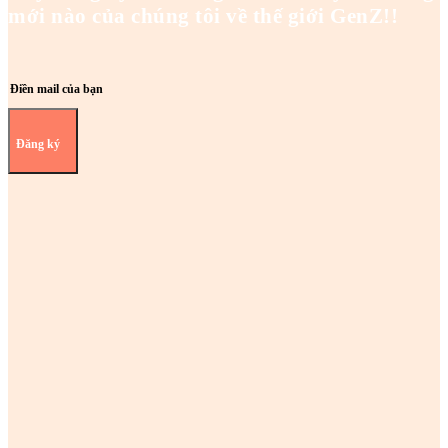
mới nào của chúng tôi về thế giới GenZ!!
Đăng ký
Z