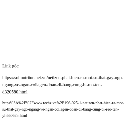
Link gốc
https://sohuutritue.net.vn/netizen-phat-hien-ra-mot-su-that-gay-ngo-
ngang-ve-ngan-collagen-doan-di-bang-cung-bi-reo-ten-
d320580.html
https%3A%2F%2Fwww.techz.vn%2F196-925-1-netizen-phat-hien-ra-mot-
su-that-gay-ngo-ngang-ve-ngan-collagen-doan-di-bang-cung-bi-reo-ten-
ylt660673.html