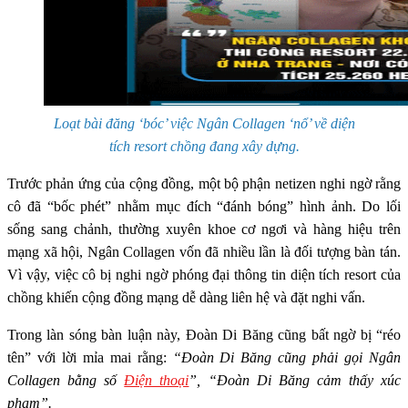
Loạt bài đăng ‘bóc’ việc Ngân Collagen ‘nổ’ về diện
tích resort chồng đang xây dựng.
Trước phản ứng của cộng đồng, một bộ phận netizen nghi ngờ rằng
cô đã “bốc phét” nhằm mục đích “đánh bóng” hình ảnh. Do lối
sống sang chảnh, thường xuyên khoe cơ ngơi và hàng hiệu trên
mạng xã hội, Ngân Collagen vốn đã nhiều lần là đối tượng bàn tán.
Vì vậy, việc cô bị nghi ngờ phóng đại thông tin diện tích resort của
chồng khiến cộng đồng mạng dễ dàng liên hệ và đặt nghi vấn.
Trong làn sóng bàn luận này, Đoàn Di Băng cũng bất ngờ bị “réo
tên” với lời mỉa mai rằng:
“Đoàn Di Băng cũng phải gọi Ngân
Collagen bằng số
Điện thoại
”, “Đoàn Di Băng cảm thấy xúc
phạm”.