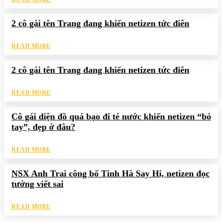
2 cô gái tên Trang đang khiến netizen tức điên
READ MORE
2 cô gái tên Trang đang khiến netizen tức điên
READ MORE
Cô gái diện đồ quá bạo đi té nước khiến netizen “bó
tay”, đẹp ở đâu?
READ MORE
NSX Anh Trai công bố Tinh Hà Say Hi, netizen đọc
tưởng viết sai
READ MORE