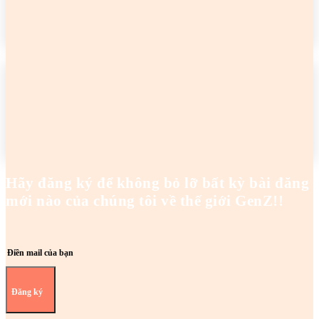
READ MORE
2 cô gái tên Trang đang khiến netizen tức điên
Hoanghaianh
-
29/04/2026
READ MORE
Hãy đăng ký để không bỏ lỡ bất kỳ bài đăng
mới nào của chúng tôi về thế giới GenZ!!
Đăng ký