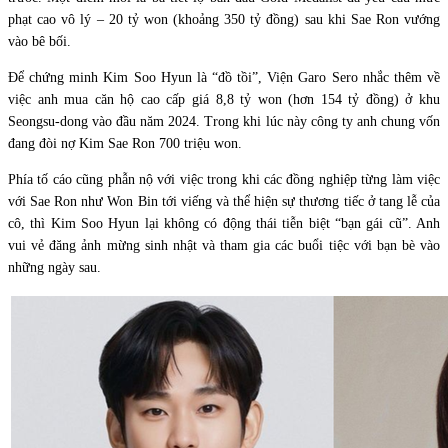
phạt cao vô lý – 20 tỷ won (khoảng 350 tỷ đồng) sau khi Sae Ron vướng
vào bê bối.
Để chứng minh Kim Soo Hyun là “đồ tồi”, Viện Garo Sero nhắc thêm về
việc anh mua căn hộ cao cấp giá 8,8 tỷ won (hơn 154 tỷ đồng) ở khu
Seongsu-dong vào đầu năm 2024. Trong khi lúc này công ty anh chung vốn
đang đòi nợ Kim Sae Ron 700 triệu won.
Phía tố cáo cũng phẫn nộ với việc trong khi các đồng nghiệp từng làm việc
với Sae Ron như Won Bin tới viếng và thể hiện sự thương tiếc ở tang lễ của
cô, thì Kim Soo Hyun lại không có động thái tiễn biệt “bạn gái cũ”. Anh
vui vẻ đăng ảnh mừng sinh nhật và tham gia các buổi tiệc với bạn bè vào
những ngày sau.