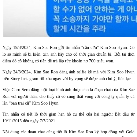
Ngày 19/3/2024, Kim Sae Ron gửi tin nhắn “cầu cứu” Kim Soo Hyun. Cô
lo sợ mình sẽ bị kiện, xin anh hãy cho cô thời gian chuẩn bị. Bởi tại thời
điểm đó cô không có tiền để trả lập tức khoản nợ 700 triệu won.
Ngày 24/3/2024, Kim Sae Ron đăng ảnh selfie kề má với Kim Soo Hyun
trên Story Instagram rồi xóa ngay với hy vọng sẽ được anh chú ý, liên lạc.
Viện Garo Sero đăng một loạt hình ảnh được cho là đoạn chat của Kim Sae
Ron với người thân, cho thấy cô vô cùng thất vọng với công ty quản lý cũ
lẫn “bạn trai cũ” Kim Soo Hyun.
Tin nhắn có tiết lộ thời gian hẹn hò cụ thể của hai người: Bắt đầu từ
19/11/2015 đến ngày 7/7/2021.
Nội dung các đoạn chat cũng tiết lộ Kim Sae Ron ký hợp đồng với Gold