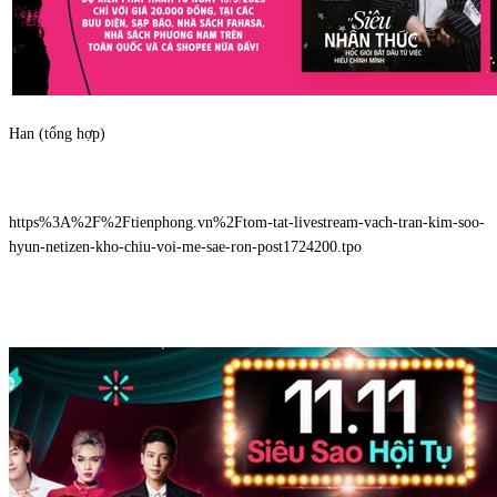
Han (tổng hợp)
https%3A%2F%2Ftienphong.vn%2Ftom-tat-livestream-vach-tran-kim-soo-
hyun-netizen-kho-chiu-voi-me-sae-ron-post1724200.tpo