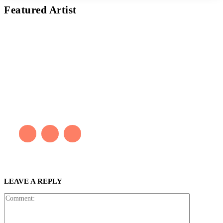
Featured Artist
Kaleb Đen
PAINTER
Kaleb bắt đầu cuộc phiêu lưu này cách đây 7 năm, khi chưa có
tiếng nói thực sự nào bảo vệ môi trường. Những kiệt tác của anh
thúc đẩy việc cứu Trái Đất.
LEAVE A REPLY
Comment: