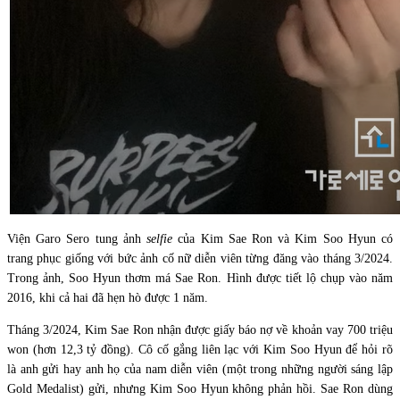
Viện Garo Sero tung ảnh
selfie
của Kim Sae Ron và Kim Soo Hyun có
trang phục giống với bức ảnh cố nữ diễn viên từng đăng vào tháng 3/2024.
Trong ảnh, Soo Hyun thơm má Sae Ron. Hình được tiết lộ chụp vào năm
2016, khi cả hai đã hẹn hò được 1 năm.
Tháng 3/2024, Kim Sae Ron nhận được giấy báo nợ về khoản vay 700 triệu
won (hơn 12,3 tỷ đồng). Cô cố gắng liên lạc với Kim Soo Hyun để hỏi rõ
là anh gửi hay anh họ của nam diễn viên (một trong những người sáng lập
Gold Medalist) gửi, nhưng Kim Soo Hyun không phản hồi. Sae Ron dùng