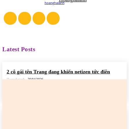
Latest Posts
2 cô gái tên Trang đang khiến netizen tức điên
Hoanghaianh
-
30/04/2026
READ MORE
2 cô gái tên Trang đang khiến netizen tức điên
Hoanghaianh
-
29/04/2026