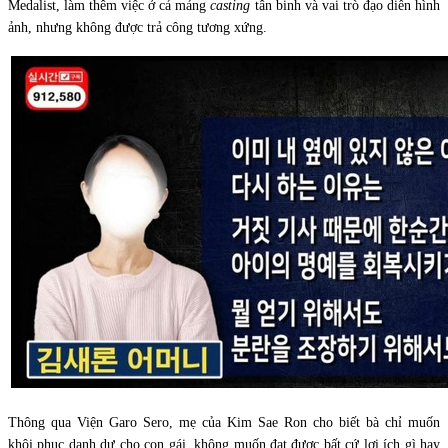
Medalist, làm thêm việc ở cả mảng
casting
tân binh và vai trò đạo diễn hình
ảnh, nhưng không được trả công tương xứng.
Thông qua Viện Garo Sero, mẹ của Kim Sae Ron cho biết bà chỉ muốn
khôi phục danh dự cho con gái, không muốn đạt được bất cứ lợi ích gì hay