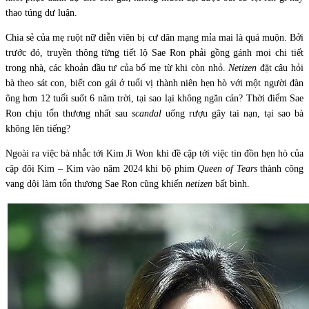
thao túng dư luận.
Chia sẻ của mẹ ruột nữ diễn viên bị cư dân mạng mỉa mai là quá muộn. Bởi
trước đó, truyền thông từng tiết lộ Sae Ron phải gồng gánh mọi chi tiết
trong nhà, các khoản đầu tư của bố mẹ từ khi còn nhỏ.
Netizen
đặt câu hỏi
bà theo sát con, biết con gái ở tuổi vị thành niên hẹn hò với một người đàn
ông hơn 12 tuổi suốt 6 năm trời, tại sao lại không ngăn cản? Thời điểm Sae
Ron chịu tổn thương nhất sau
scandal
uống rượu gây tai nạn, tại sao bà
không lên tiếng?
Ngoài ra việc bà nhắc tới Kim Ji Won khi đề cập tới việc tin đồn hẹn hò của
cặp đôi Kim – Kim vào năm 2024 khi bộ phim
Queen of Tears
thành công
vang dội làm tổn thương Sae Ron cũng khiến
netizen
bất bình.