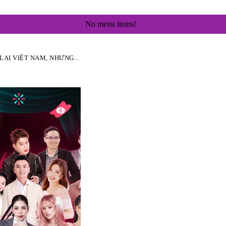
No menu items!
ẠI VIỆT NAM, NHƯNG...