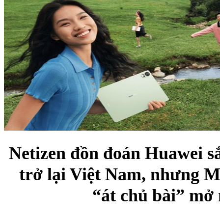
Netizen đồn đoán Huawei 
trở lại Việt Nam, nhưng M
“át chủ bài” mở