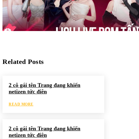
Related Posts
2 cô gái tên Trang đang khiến
netizen tức điên
READ MORE
2 cô gái tên Trang đang khiến
netizen tức điên