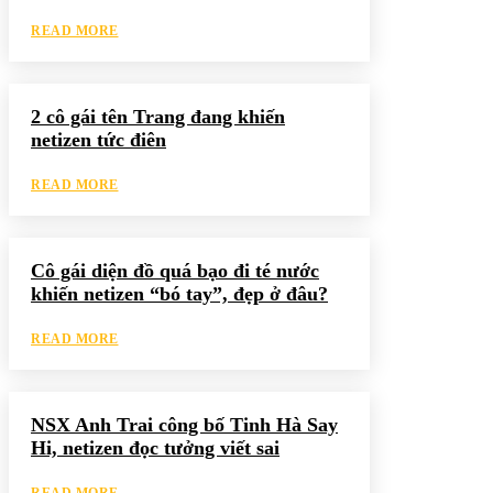
READ MORE
2 cô gái tên Trang đang khiến
netizen tức điên
READ MORE
Cô gái diện đồ quá bạo đi té nước
khiến netizen “bó tay”, đẹp ở đâu?
READ MORE
NSX Anh Trai công bố Tinh Hà Say
Hi, netizen đọc tưởng viết sai
READ MORE