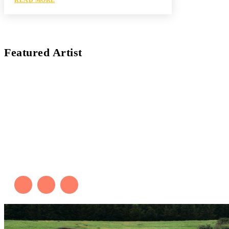
Featured Artist
Kaleb Đen
PAINTER
Kaleb bắt đầu cuộc phiêu lưu này cách đây 7 năm,
khi chưa có tiếng nói thực sự nào bảo vệ môi
trường. Những kiệt tác của anh thúc đẩy việc cứu
Trái Đất.