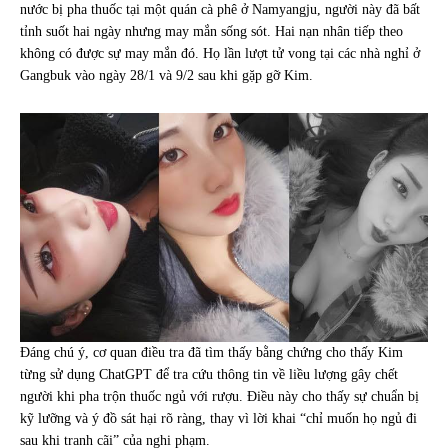
nước bị pha thuốc tại một quán cà phê ở Namyangju, người này đã bất
tỉnh suốt hai ngày nhưng may mắn sống sót. Hai nạn nhân tiếp theo
không có được sự may mắn đó. Họ lần lượt tử vong tại các nhà nghỉ ở
Gangbuk vào ngày 28/1 và 9/2 sau khi gặp gỡ Kim.
Đáng chú ý, cơ quan điều tra đã tìm thấy bằng chứng cho thấy Kim
từng sử dụng ChatGPT để tra cứu thông tin về liều lượng gây chết
người khi pha trộn thuốc ngủ với rượu. Điều này cho thấy sự chuẩn bị
kỹ lưỡng và ý đồ sát hại rõ ràng, thay vì lời khai “chỉ muốn họ ngủ đi
sau khi tranh cãi” của nghi phạm.