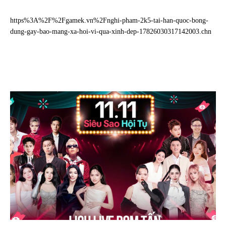
https%3A%2F%2Fgamek.vn%2Fnghi-pham-2k5-tai-han-quoc-bong-
dung-gay-bao-mang-xa-hoi-vi-qua-xinh-dep-17826030317142003.chn