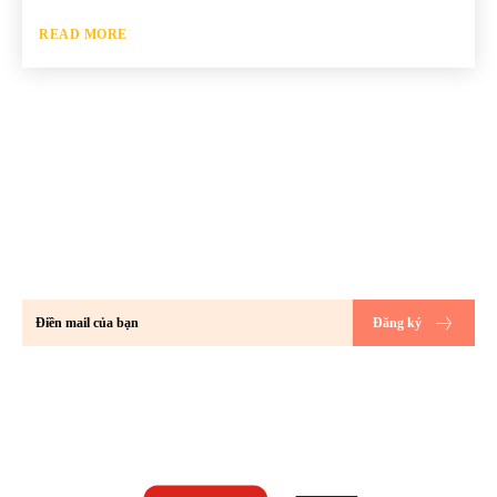
READ MORE
Hãy đăng ký để không bỏ lỡ bất kỳ bài
đăng mới nào của chúng tôi về thế giới
GenZ!!
Đăng ký