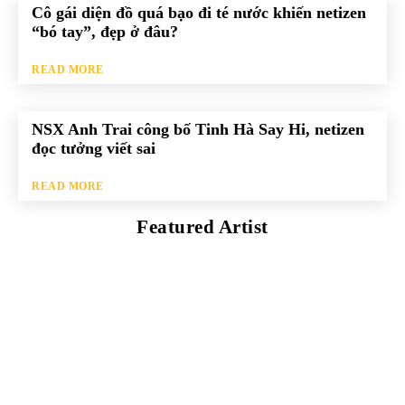
Cô gái diện đồ quá bạo đi té nước khiến netizen
“bó tay”, đẹp ở đâu?
READ MORE
NSX Anh Trai công bố Tinh Hà Say Hi, netizen
đọc tưởng viết sai
READ MORE
Featured Artist
Kaleb Đen
PAINTER
Kaleb bắt đầu cuộc phiêu lưu này cách đây 7 năm, khi chưa
có tiếng nói thực sự nào bảo vệ môi trường. Những kiệt tác
của anh thúc đẩy việc cứu Trái Đất.