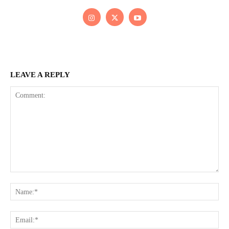
LEAVE A REPLY
Comment:
Na
Ema