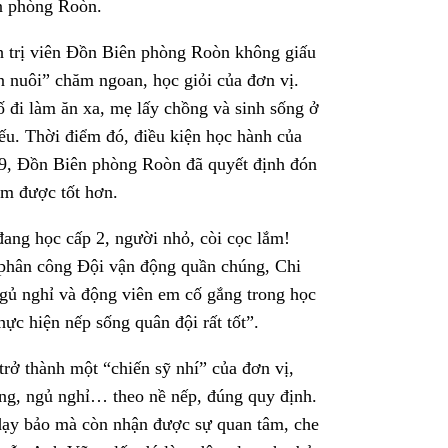
ên phòng Roòn.
h trị viên Đồn Biên phòng Roòn không giấu
 nuôi” chăm ngoan, học giỏi của đơn vị.
ố đi làm ăn xa, mẹ lấy chồng và sinh sống ở
yếu. Thời điểm đó, điều kiện học hành của
19, Đồn Biên phòng Roòn đã quyết định đón
em được tốt hơn.
ang học cấp 2, người nhỏ, còi cọc lắm!
 phân công Đội vận động quần chúng, Chi
ngủ nghỉ và động viên em cố gắng trong học
ực hiện nếp sống quân đội rất tốt”.
rở thành một “chiến sỹ nhí” của đơn vị,
ống, ngủ nghỉ… theo nề nếp, đúng quy định.
ạy bảo mà còn nhận được sự quan tâm, che