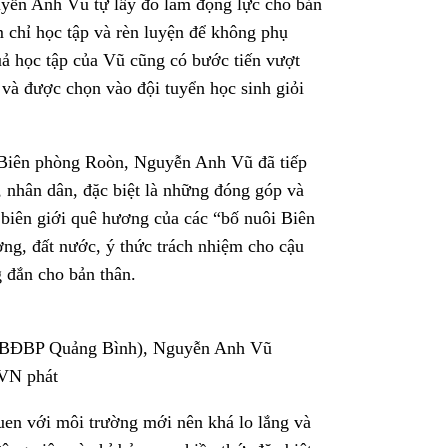
uyễn Anh Vũ tự lấy đó làm động lực cho bản
 chỉ học tập và rèn luyện để không phụ
ả học tập của Vũ cũng có bước tiến vượt
c và được chọn vào đội tuyển học sinh giỏi
n Biên phòng Roòn, Nguyễn Anh Vũ đã tiếp
, nhân dân, đặc biệt là những đóng góp và
 biên giới quê hương của các “bố nuôi Biên
ng, đất nước, ý thức trách nhiệm cho cậu
g đắn cho bản thân.
n (BĐBP Quảng Bình), Nguyễn Anh Vũ
XVN phát
n với môi trường mới nên khá lo lắng và