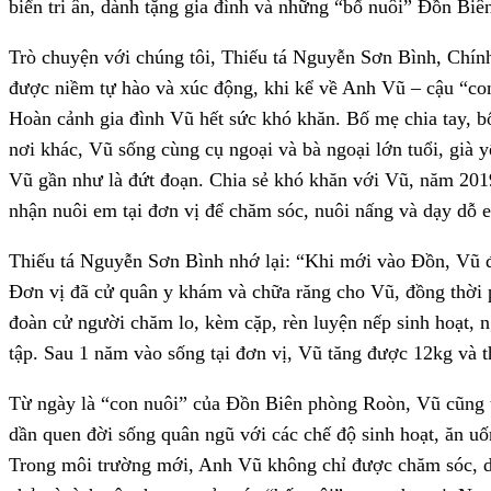
biển tri ân, dành tặng gia đình và những “bố nuôi” Đồn Bi
Trò chuyện với chúng tôi, Thiếu tá Nguyễn Sơn Bình, Chín
được niềm tự hào và xúc động, khi kể về Anh Vũ – cậu “con
Hoàn cảnh gia đình Vũ hết sức khó khăn. Bố mẹ chia tay, b
nơi khác, Vũ sống cùng cụ ngoại và bà ngoại lớn tuổi, già 
Vũ gần như là đứt đoạn. Chia sẻ khó khăn với Vũ, năm 20
nhận nuôi em tại đơn vị để chăm sóc, nuôi nấng và dạy dỗ 
Thiếu tá Nguyễn Sơn Bình nhớ lại: “Khi mới vào Đồn, Vũ đ
Đơn vị đã cử quân y khám và chữa răng cho Vũ, đồng thời
đoàn cử người chăm lo, kèm cặp, rèn luyện nếp sinh hoạt, 
tập. Sau 1 năm vào sống tại đơn vị, Vũ tăng được 12kg và th
Từ ngày là “con nuôi” của Đồn Biên phòng Roòn, Vũ cũng t
dần quen đời sống quân ngũ với các chế độ sinh hoạt, ăn u
Trong môi trường mới, Anh Vũ không chỉ được chăm sóc, d