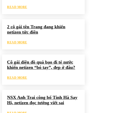
READ MORE
2 cô gái tên Trang đang khiến
netizen tức điên
READ MORE
Cô gái diện đồ quá bạo đi té nước
khiến netizen “bó tay”, đẹp ở đâu?
READ MORE
NSX Anh Trai công bố Tinh Hà Say
Hi, netizen đọc tưởng viết sai
READ MORE