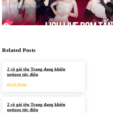
Related Posts
2 cô gái tên Trang đang khiến
netizen tức điên
READ MORE
2 cô gái tên Trang đang khiến
netizen tức điên