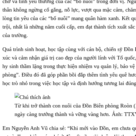
chở và tình yêu thương của các “bố nuôi” trong đơn vị. Ng
thân không ngừng cố gắng, nỗ lực, vượt qua mặc cảm, chăm
lòng tin yêu của các “bố nuôi” mang quân hàm xanh. Kết qu
trội, nhất là những năm cuối cấp, em đạt thành tích xuất sắ
của trường.
Quá trình sinh hoạt, học tập cùng với cán bộ, chiến sỹ Đồ
xúc và cảm nhận giá trị cao đẹp của người lính với Tổ quốc
hy sinh thầm lặng trong thực hiện nhiệm vụ quản lý, bảo vệ
phòng”. Điều đó đã góp phần bồi đắp thêm tình yêu quê hươ
học trò nhỏ trong việc học tập và định hướng tương lai đún
Từ khi trở thành con nuôi của Đồn Biên phòng Roò
ngày càng trưởng thành và vững vàng hơn. Ảnh: TT
Em Nguyễn Anh Vũ chia sẻ: “Khi mới vào Đồn, em chưa que