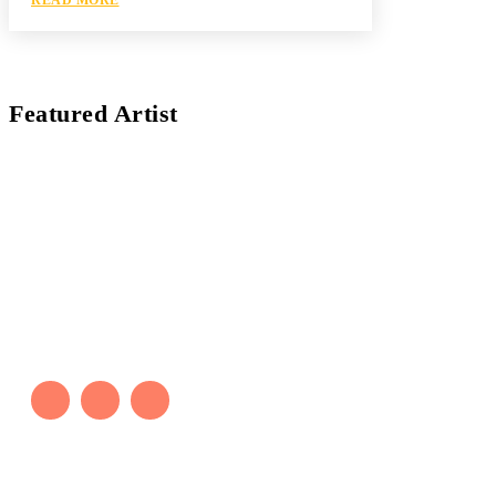
Featured Artist
Kaleb Đen
PAINTER
Kaleb bắt đầu cuộc phiêu lưu này cách đây 7 năm,
khi chưa có tiếng nói thực sự nào bảo vệ môi
trường. Những kiệt tác của anh thúc đẩy việc cứu
Trái Đất.