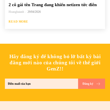
2 cô gái tên Trang đang khiến netizen tức điên
Hoanghaianh
-
29/04/2026
READ MORE
Hãy đăng ký để không bỏ lỡ bất kỳ bài
đăng mới nào của chúng tôi về thế giới
GenZ!!
Đăng ký