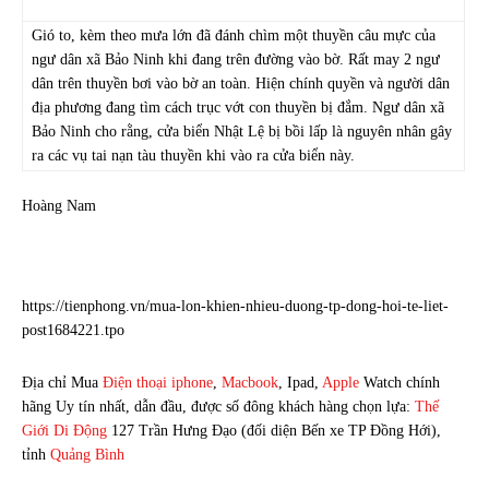
Gió to, kèm theo mưa lớn đã đánh chìm một thuyền câu mực của
ngư dân xã Bảo Ninh khi đang trên đường vào bờ. Rất may 2 ngư
dân trên thuyền bơi vào bờ an toàn. Hiện chính quyền và người dân
địa phương đang tìm cách trục vớt con thuyền bị đắm. Ngư dân xã
Bảo Ninh cho rằng, cửa biển Nhật Lệ bị bồi lấp là nguyên nhân gây
ra các vụ tai nạn tàu thuyền khi vào ra cửa biển này.
Hoàng Nam
https://tienphong.vn/mua-lon-khien-nhieu-duong-tp-dong-hoi-te-liet-
post1684221.tpo
Địa chỉ Mua
Điện thoại
iphone
,
Macbook
, Ipad,
Apple
Watch chính
hãng Uy tín nhất, dẫn đầu, được số đông khách hàng chọn lựa:
Thế
Giới Di Động
127 Trần Hưng Đạo (đối diện Bến xe TP Đồng Hới),
tỉnh
Quảng Bình