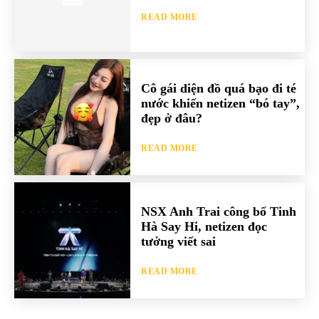
READ MORE
Cô gái diện đồ quá bạo đi té
nước khiến netizen “bó tay”,
đẹp ở đâu?
READ MORE
NSX Anh Trai công bố Tinh
Hà Say Hi, netizen đọc
tưởng viết sai
READ MORE