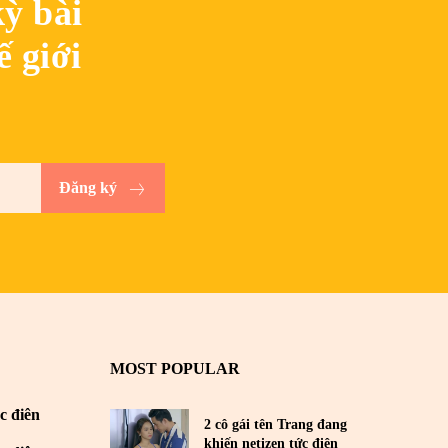
ỳ bài
ế giới
Đăng ký
MOST POPULAR
c điên
2 cô gái tên Trang đang
khiến netizen tức điên