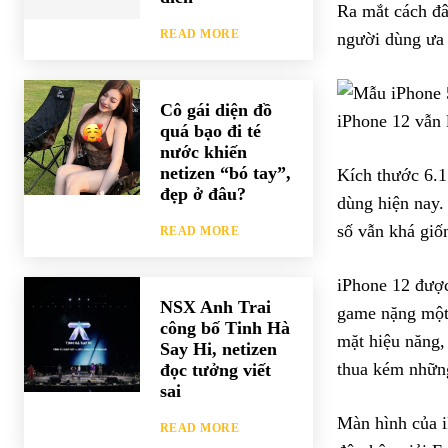
Ra mắt cách đâ
READ MORE
người dùng ưa 
Cô gái diện đồ
iPhone 12 vẫn 
quá bạo đi té
nước khiến
netizen “bó tay”,
Kích thước 6.1
đẹp ở đâu?
dùng hiện nay.
số vẫn khá giố
READ MORE
iPhone 12 được
NSX Anh Trai
game nặng một 
công bố Tinh Hà
mặt hiệu năng,
Say Hi, netizen
thua kém nhữn
đọc tưởng viết
sai
Màn hình của 
READ MORE