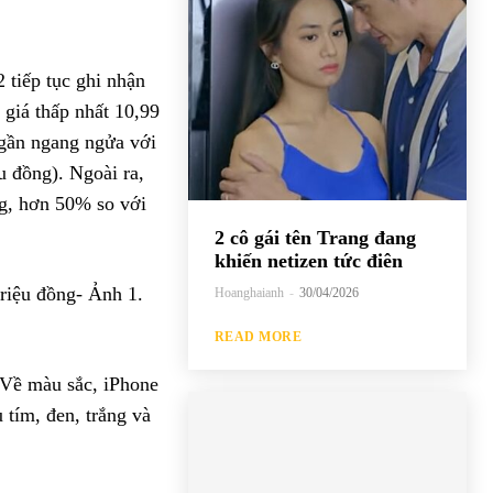
2 tiếp tục ghi nhận
giá thấp nhất 10,99
 gần ngang ngửa với
u đồng). Ngoài ra,
ng, hơn 50% so với
2 cô gái tên Trang đang
khiến netizen tức điên
Hoanghaianh
-
30/04/2026
READ MORE
. Về màu sắc, iPhone
tím, đen, trắng và