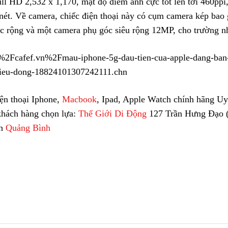
ull HD 2,532 x 1,170, mật độ điểm ảnh cực tốt lên tới 460ppi
 nét. Về camera, chiếc điện thoại này có cụm camera kép ba
 rộng và một camera phụ góc siêu rộng 12MP, cho trường nhì
Fcafef.vn%2Fmau-iphone-5g-dau-tien-cua-apple-dang-ban-v
rieu-dong-18824101307242111.chn
ện thoại Iphone,
Macbook
, Ipad, Apple Watch chính hãng Uy 
khách hàng chọn lựa:
Thế Giới Di Động
127 Trần Hưng Đạo (
nh
Quảng Bình