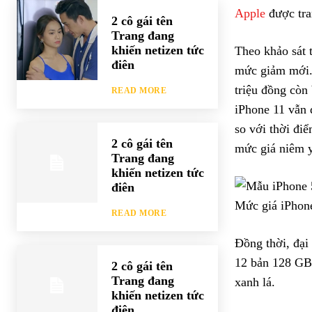
Apple
được tra
2 cô gái tên
Trang đang
khiến netizen tức
Theo khảo sát t
điên
mức giảm mới. 
triệu đồng còn
READ MORE
iPhone 11 vẫn 
so với thời đi
2 cô gái tên
mức giá niêm y
Trang đang
khiến netizen tức
điên
Mức giá iPhone
READ MORE
Đồng thời, đại
12 bản 128 GB 
2 cô gái tên
Trang đang
xanh lá.
khiến netizen tức
điên