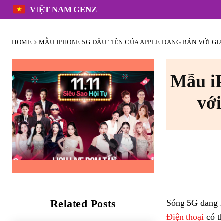
VIỆT NAM GENZ
HOME
MẪU IPHONE 5G ĐẦU TIÊN CỦA APPLE ĐANG BÁN VỚI GIÁ
Mẫu iP
với
Related Posts
Sóng 5G đang 
Điện thoại
có t