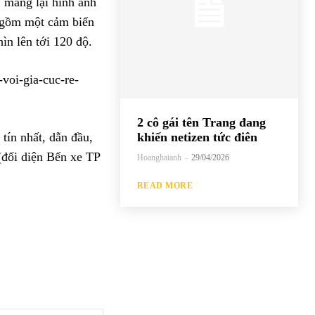
, mang lại hình ảnh
o gồm một cảm biến
n lên tới 120 độ.
oi-gia-cuc-re-
2 cô gái tên Trang đang
tín nhất, dẫn đầu,
khiến netizen tức điên
đối diện Bến xe TP
Hoanghaianh
-
29/04/2026
READ MORE