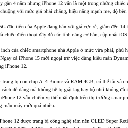
y gần 4 năm nhưng iPhone 12 vẫn là một trong những chiếc 
chuộng với mức giá phải chăng, hiệu năng mạnh mẽ, độ bền 
là chiếc điện thoại đầy đủ các tính năng cơ bản, cập nhật iO
 inch của chiếc smartphone nhà Apple ở mức vừa phải, phù 
 Ngay cả iPhone 15 mới ngoại trừ việc dùng kiểu màn Dynam
ng iPhone 12.
 trang bị con chip A14 Bionic và RAM 4GB, có thể tải và ch
cách dễ dàng mà không hề bị giật lag hay bộ nhớ không đủ đ
 iPhone 12 vẫn chiếm vị thế nhất định trên thị trường smartp
g mẫu máy mới quá nhiều.
iPhone 12 được trang bị công nghệ tấm nền OLED Super Ret