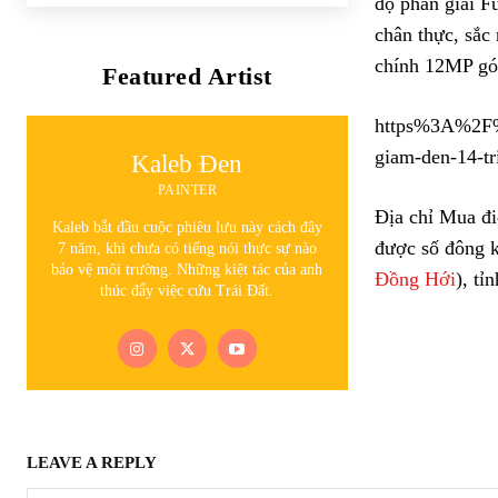
độ phân giải F
chân thực, sắc
chính 12MP góc
Featured Artist
https%3A%2F%2
giam-den-14-t
Kaleb Đen
PAINTER
Địa chỉ Mua đi
Kaleb bắt đầu cuộc phiêu lưu này cách đây
được số đông 
7 năm, khi chưa có tiếng nói thực sự nào
bảo vệ môi trường. Những kiệt tác của anh
Đồng Hới
), tỉ
thúc đẩy việc cứu Trái Đất.
LEAVE A REPLY