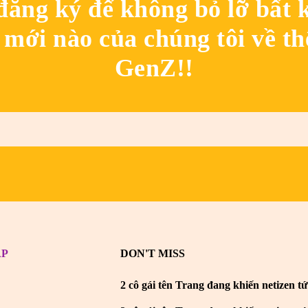
đăng ký để không bỏ lỡ bất k
mới nào của chúng tôi về th
GenZ!!
AP
DON'T MISS
2 cô gái tên Trang đang khiến netizen tứ