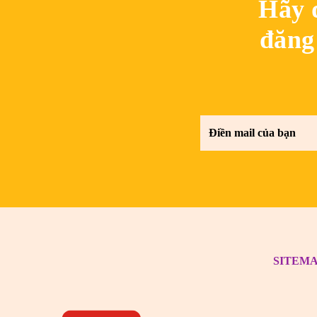
Hãy 
đăng 
SITEM