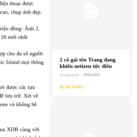
điện thoại được
cao, chụp ảnh đẹp.
S 18 mới nhất
hợp cho đa số người
2 cô gái tên Trang đang
ic Island mọi thông
khiến netizen tức điên
Hoanghaianh
-
29/04/2026
ơi được các tựa
READ MORE
ể lưu trữ. Xét về
hone và không hề
ina XDR cùng với