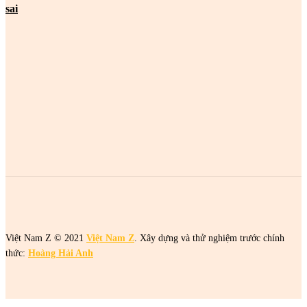
sai
MOST POPULAR
2 cô gái tên Trang đang khiến netizen tức điên
2 cô gái tên Trang đang khiến netizen tức điên
2 cô gái tên Trang đang khiến netizen tức điên
Việt Nam Z © 2021
Việt Nam Z
. Xây dựng và thử nghiệm trước chính
thức:
Hoàng Hải Anh