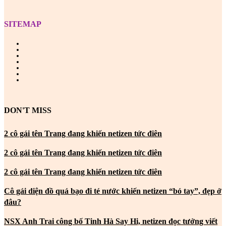
SITEMAP
DON'T MISS
2 cô gái tên Trang đang khiến netizen tức điên
2 cô gái tên Trang đang khiến netizen tức điên
2 cô gái tên Trang đang khiến netizen tức điên
Cô gái diện đồ quá bạo đi té nước khiến netizen “bó tay”, đẹp ở
đâu?
NSX Anh Trai công bố Tinh Hà Say Hi, netizen đọc tưởng viết