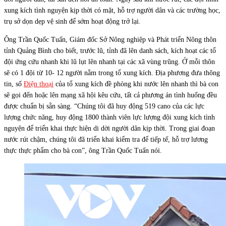
xung kích tình nguyện kịp thời có mặt, hỗ trợ người dân và các trường học,
trụ sở dọn dẹp vệ sinh để sớm hoạt động trở lại.
Ông Trần Quốc Tuấn, Giám đốc Sở Nông nghiệp và Phát triển Nông thôn
tỉnh Quảng Bình cho biết, trước lũ, tỉnh đã lên danh sách, kích hoạt các tổ
đội ứng cứu nhanh khi lũ lụt lên nhanh tại các xã vùng trũng. Ở mỗi thôn
sẽ có 1 đội từ 10- 12 người nằm trong tổ xung kích. Địa phương đưa thông
tin, số
Điện thoại
của tổ xung kích đề phòng khi nước lên nhanh thì bà con
sẽ gọi đến hoặc lên mạng xã hội kêu cứu, tất cả phương án tình huống đều
được chuẩn bị sẵn sàng. “Chúng tôi đã huy động 519 cano của các lực
lượng chức năng, huy động 1800 thành viên lực lượng đội xung kích tình
nguyện để triển khai thực hiện di dời người dân kịp thời. Trong giai đoạn
nước rút chậm, chúng tôi đã triển khai kiểm tra để tiếp tế, hỗ trợ lương
thực thực phẩm cho bà con”, ông Trần Quốc Tuấn nói.