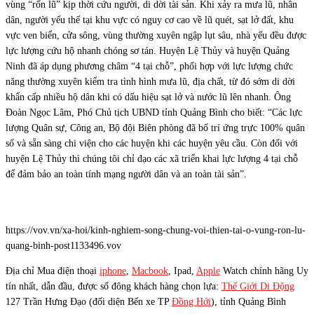
vùng “rốn lũ” kịp thời cứu người, di dời tài sản. Khi xảy ra mưa lũ, nhân
dân, người yếu thế tại khu vực có nguy cơ cao về lũ quét, sạt lở đất, khu
vực ven biển, cửa sông, vùng thường xuyên ngập lụt sâu, nhà yếu đều được
lực lượng cứu hộ nhanh chóng sơ tán. Huyện Lệ Thủy và huyện Quảng
Ninh đã áp dụng phương châm “4 tại chỗ”, phối hợp với lực lượng chức
năng thường xuyên kiểm tra tình hình mưa lũ, địa chất, từ đó sớm di dời
khẩn cấp nhiều hộ dân khi có dấu hiệu sạt lở và nước lũ lên nhanh. Ông
Đoàn Ngọc Lâm, Phó Chủ tịch UBND tỉnh Quảng Bình cho biết: “Các lực
lượng Quân sự, Công an, Bộ đội Biên phòng đã bố trí ứng trực 100% quân
số và sẵn sàng chi viện cho các huyện khi các huyện yêu cầu. Còn đối với
huyện Lệ Thủy thì chúng tôi chỉ đạo các xã triển khai lực lượng 4 tại chỗ
để đảm bảo an toàn tính mạng người dân và an toàn tài sản”.
https://vov.vn/xa-hoi/kinh-nghiem-song-chung-voi-thien-tai-o-vung-ron-lu-
quang-binh-post1133496.vov
Địa chỉ Mua điện thoại
iphone
,
Macbook
, Ipad,
Apple
Watch chính hãng Uy
tín nhất, dẫn đầu, được số đông khách hàng chọn lựa:
Thế Giới Di Động
127 Trần Hưng Đạo (đối diện Bến xe TP
Đồng Hới
), tỉnh Quảng Bình