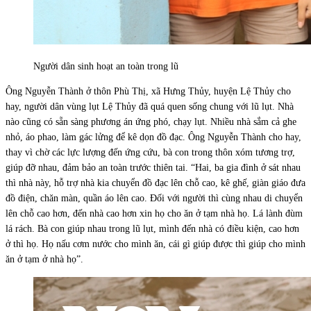
Người dân sinh hoạt an toàn trong lũ
Ông Nguyễn Thành ở thôn Phù Thị, xã Hưng Thủy, huyện Lệ Thủy cho
hay, người dân vùng lụt Lệ Thủy đã quá quen sống chung với lũ lụt. Nhà
nào cũng có sẵn sàng phương án ứng phó, chạy lụt. Nhiều nhà sắm cả ghe
nhỏ, áo phao, làm gác lửng để kê dọn đồ đạc. Ông Nguyễn Thành cho hay,
thay vì chờ các lực lượng đến ứng cứu, bà con trong thôn xóm tương trợ,
giúp đỡ nhau, đảm bảo an toàn trước thiên tai. “Hai, ba gia đình ở sát nhau
thì nhà này, hỗ trợ nhà kia chuyển đồ đạc lên chỗ cao, kê ghế, giàn giáo đưa
đồ điện, chăn màn, quần áo lên cao. Đối với người thì cùng nhau di chuyển
lên chỗ cao hơn, đến nhà cao hơn xin họ cho ăn ở tạm nhà họ. Lá lành đùm
lá rách. Bà con giúp nhau trong lũ lụt, mình đến nhà có điều kiện, cao hơn
ở thì họ. Họ nấu cơm nước cho mình ăn, cái gì giúp được thì giúp cho mình
ăn ở tạm ở nhà họ”.