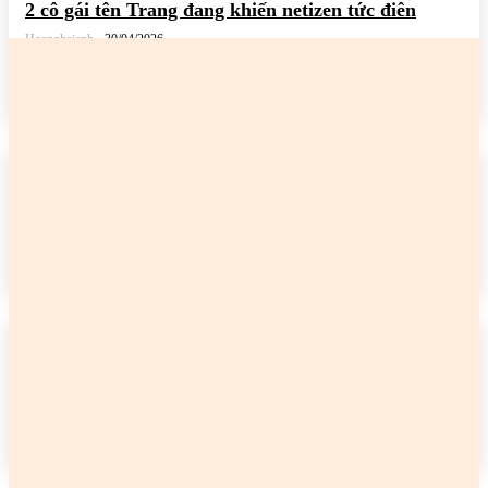
2 cô gái tên Trang đang khiến netizen tức điên
Hoanghaianh
-
30/04/2026
READ MORE
2 cô gái tên Trang đang khiến netizen tức điên
Hoanghaianh
-
29/04/2026
READ MORE
2 cô gái tên Trang đang khiến netizen tức điên
Hoanghaianh
-
29/04/2026
READ MORE