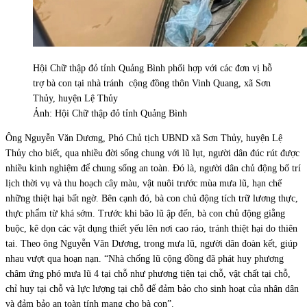
Hội Chữ thập đỏ tỉnh Quảng Bình phối hợp với các đơn vị hỗ
trợ bà con tại nhà tránh cộng đồng thôn Vinh Quang, xã Sơn
Thủy, huyện Lệ Thủy
Ảnh: Hội Chữ thập đỏ tỉnh Quảng Bình
Ông Nguyễn Văn Dương, Phó Chủ tịch UBND xã Sơn Thủy, huyện Lệ
Thủy cho biết, qua nhiều đời sống chung với lũ lụt, người dân đúc rút được
nhiều kinh nghiệm để chung sống an toàn. Đó là, người dân chủ động bố trí
lịch thời vụ và thu hoạch cây màu, vật nuôi trước mùa mưa lũ, hạn chế
những thiệt hại bất ngờ. Bên cạnh đó, bà con chủ động tích trữ lương thực,
thực phẩm từ khá sớm. Trước khi bão lũ ập đến, bà con chủ động giằng
buộc, kê dọn các vật dụng thiết yếu lên nơi cao ráo, tránh thiệt hại do thiên
tai. Theo ông Nguyễn Văn Dương, trong mưa lũ, người dân đoàn kết, giúp
nhau vượt qua hoạn nạn. “Nhà chống lũ cộng đồng đã phát huy phương
châm ứng phó mưa lũ 4 tại chỗ như phương tiện tại chỗ, vật chất tại chỗ,
chỉ huy tại chỗ và lực lượng tại chỗ để đảm bảo cho sinh hoạt của nhân dân
và đảm bảo an toàn tính mạng cho bà con”.