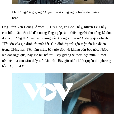
Di dời người già, người yếu thế ở vùng nguy hiểm đến nơi an
toàn
Ông Trần Văn Hoàng, ở xóm 5, Tuy Lộc, xã Lộc Thủy, huyện Lệ Thủy
cho biết, hầu hết nhà dân trong làng ngập sâu, nhiều người chủ động kê dọn
đồ đạc, lương thực lên cao nhưng vẫn không kịp vì nước dâng quá nhanh:
“Tài sản của gia đình tôi mất hết. Gia đình dự trữ gần một tấn lúa để ăn
trong Giêng hai, Tết, làm mùa, bây giờ ướt hết không còn bao nào. Nước
lên đột ngột quá, bây giờ hư hết rồi. Bây giờ nghe thêm đợt mưa lũ mới
nữa nên bà con cảm thấy mệt lắm rồi. Bây giờ nhờ chính quyền địa phương
hỗ trợ giúp đỡ”.