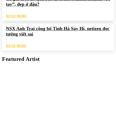
tay”, đẹp ở đâu?
READ MORE
NSX Anh Trai công bố Tinh Hà Say Hi, netizen đọc
tưởng viết sai
READ MORE
Featured Artist
Kaleb Đen
PAINTER
Kaleb bắt đầu cuộc phiêu lưu này cách đây 7 năm, khi chưa có
tiếng nói thực sự nào bảo vệ môi trường. Những kiệt tác của anh
thúc đẩy việc cứu Trái Đất.