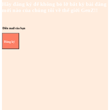
Hãy đăng ký để không bỏ lỡ bất kỳ bài đăng
mới nào của chúng tôi về thế giới GenZ!!
Đăng ký
Z