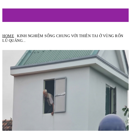
ARTIST
HOME
KINH NGHIỆM SỐNG CHUNG VỚI THIÊN TAI Ở VÙNG RỐN
LŨ QUẢNG...