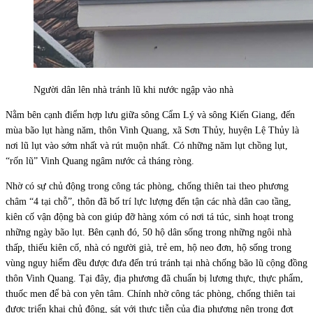
Người dân lên nhà tránh lũ khi nước ngập vào nhà
Nằm bên cạnh điểm hợp lưu giữa sông Cẩm Lý và sông Kiến Giang, đến
mùa bão lụt hàng năm, thôn Vinh Quang, xã Sơn Thủy, huyện Lệ Thủy là
nơi lũ lụt vào sớm nhất và rút muộn nhất. Có những năm lụt chồng lụt,
“rốn lũ” Vinh Quang ngâm nước cả tháng ròng.
Nhờ có sự chủ động trong công tác phòng, chống thiên tai theo phương
châm “4 tại chỗ”, thôn đã bố trí lực lượng đến tận các nhà dân cao tầng,
kiên cố vận động bà con giúp đỡ hàng xóm có nơi tá túc, sinh hoạt trong
những ngày bão lụt. Bên cạnh đó, 50 hộ dân sống trong những ngôi nhà
thấp, thiếu kiên cố, nhà có người già, trẻ em, hộ neo đơn, hộ sống trong
vùng nguy hiểm đều được đưa đến trú tránh tại nhà chống bão lũ cộng đồng
thôn Vinh Quang. Tại đây, địa phương đã chuẩn bị lương thực, thực phẩm,
thuốc men để bà con yên tâm. Chính nhờ công tác phòng, chống thiên tai
được triển khai chủ động, sát với thực tiễn của địa phương nên trong đợt