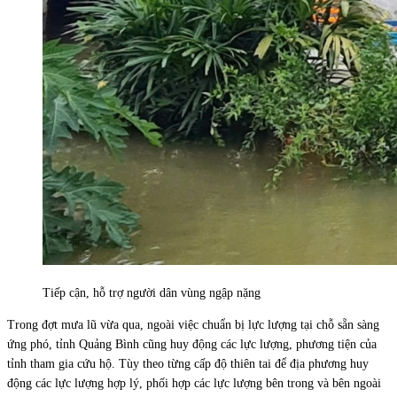
Tiếp cận, hỗ trợ người dân vùng ngập nặng
Trong đợt mưa lũ vừa qua, ngoài việc chuẩn bị lực lượng tại chỗ sẵn sàng
ứng phó, tỉnh Quảng Bình cũng huy động các lực lượng, phương tiện của
tỉnh tham gia cứu hộ. Tùy theo từng cấp độ thiên tai để địa phương huy
động các lực lượng hợp lý, phối hợp các lực lượng bên trong và bên ngoài