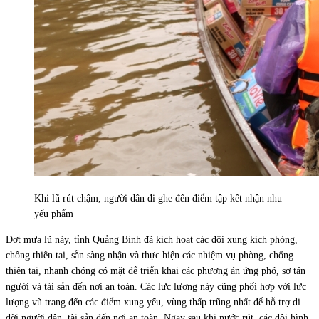
Khi lũ rút chậm, người dân đi ghe đến điểm tập kết nhận nhu
yếu phẩm
Đợt mưa lũ này, tỉnh Quảng Bình đã kích hoạt các đội xung kích phòng,
chống thiên tai, sẵn sàng nhận và thực hiện các nhiệm vụ phòng, chống
thiên tai, nhanh chóng có mặt để triển khai các phương án ứng phó, sơ tán
người và tài sản đến nơi an toàn. Các lực lượng này cũng phối hợp với lực
lượng vũ trang đến các điểm xung yếu, vùng thấp trũng nhất để hỗ trợ di
dời người dân, tài sản đến nơi an toàn. Ngay sau khi nước rút, các đội hình