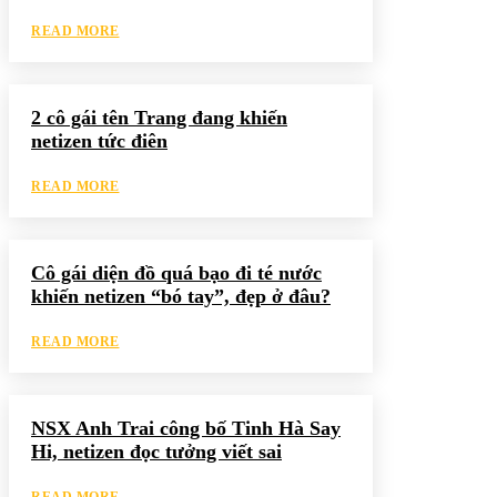
READ MORE
2 cô gái tên Trang đang khiến
netizen tức điên
READ MORE
Cô gái diện đồ quá bạo đi té nước
khiến netizen “bó tay”, đẹp ở đâu?
READ MORE
NSX Anh Trai công bố Tinh Hà Say
Hi, netizen đọc tưởng viết sai
READ MORE