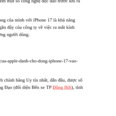
thêm một số công nghệ độc đáo trước khi ra
ọng của mình với iPhone 17 là khả năng
ần đây của công ty về việc ra mắt kính
ợng người dùng.
a-apple-danh-cho-dong-iphone-17-vao-
ch chính hãng Uy tín nhất, dẫn đầu, được số
g Đạo (đối diện Bến xe TP
Đồng Hới
), tỉnh