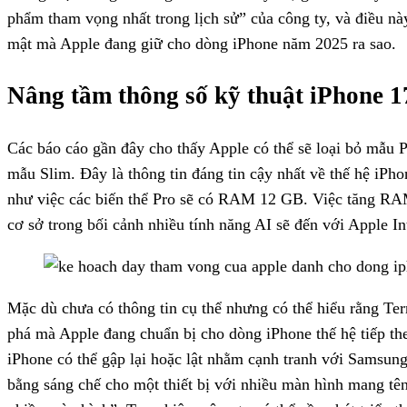
phẩm tham vọng nhất trong lịch sử” của công ty, và điều nà
mật mà Apple đang giữ cho dòng iPhone năm 2025 ra sao.
Nâng tầm thông số kỹ thuật iPhone 1
Các báo cáo gần đây cho thấy Apple có thể sẽ loại bỏ mẫu P
mẫu Slim. Đây là thông tin đáng tin cậy nhất về thế hệ iPho
như việc các biến thể Pro sẽ có RAM 12 GB. Việc tăng RAM
cơ sở trong bối cảnh nhiều tính năng AI sẽ đến với Apple Int
Mặc dù chưa có thông tin cụ thể nhưng có thể hiểu rằng Te
phá mà Apple đang chuẩn bị cho dòng iPhone thế hệ tiếp th
iPhone có thể gập lại hoặc lật nhằm cạnh tranh với Samsun
bằng sáng chế cho một thiết bị với nhiều màn hình mang tên