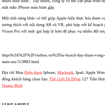
nhiều màn hình”. Tuy nhiên, công ty có thể cần phát triển 
mắt mẫu iPhone màn hình gập.
Một tính năng khác có thể giúp Apple hiện thực hóa tham v
tương thích với nội dung AR và VR, phù hợp với kế hoạch g
Vision Pro với mức giá hợp lý hơn để phục vụ nhiều đối tư
https%3A%2F%2Fvietbao.vn%2Fke-hoach-day-tham-vong-cu
nam-sau-513883.html
Địa chỉ Mua
Điện thoại
Iphone,
Macbook
, Ipad, Apple Wat
đông khách hàng chọn lựa:
Thế Giới Di Động
127 Trần Hưn
Quảng Bình
LEAVE A REPLY