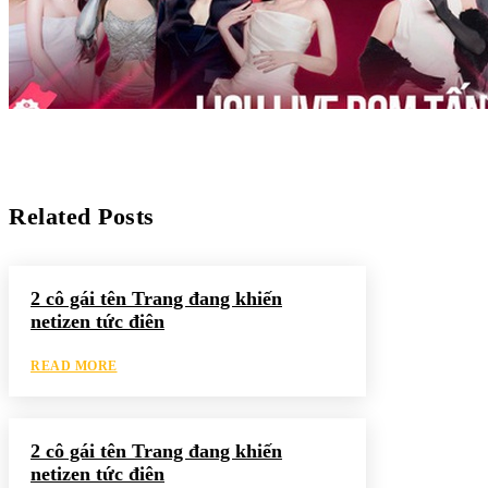
Related Posts
2 cô gái tên Trang đang khiến
netizen tức điên
READ MORE
2 cô gái tên Trang đang khiến
netizen tức điên