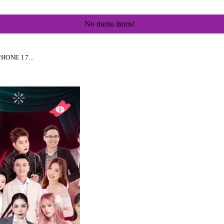
No menu items!
ONE 17...