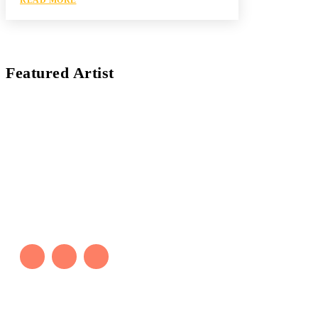
Featured Artist
Kaleb Đen
PAINTER
Kaleb bắt đầu cuộc phiêu lưu này cách đây 7 năm,
khi chưa có tiếng nói thực sự nào bảo vệ môi
trường. Những kiệt tác của anh thúc đẩy việc cứu
Trái Đất.