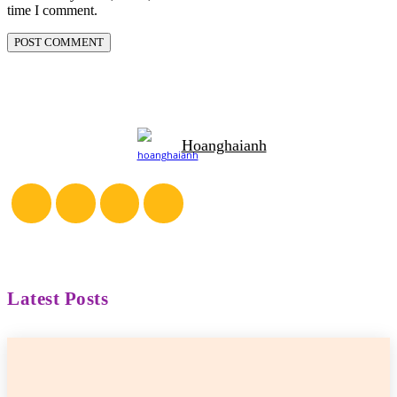
time I comment.
Hoanghaianh
Latest Posts
2 cô gái tên Trang đang khiến netizen tức điên
Hoanghaianh
-
30/04/2026