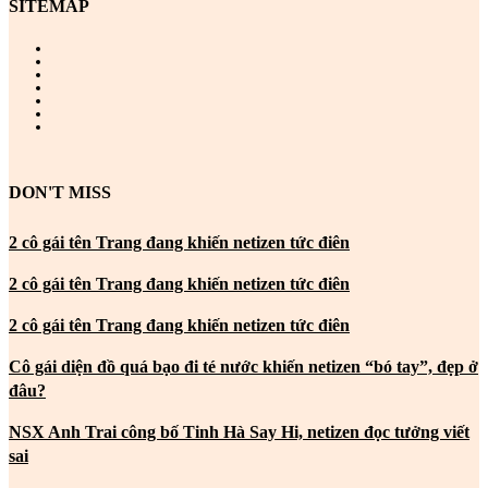
SITEMAP
DON'T MISS
2 cô gái tên Trang đang khiến netizen tức điên
2 cô gái tên Trang đang khiến netizen tức điên
2 cô gái tên Trang đang khiến netizen tức điên
Cô gái diện đồ quá bạo đi té nước khiến netizen “bó tay”, đẹp ở
đâu?
NSX Anh Trai công bố Tinh Hà Say Hi, netizen đọc tưởng viết
sai