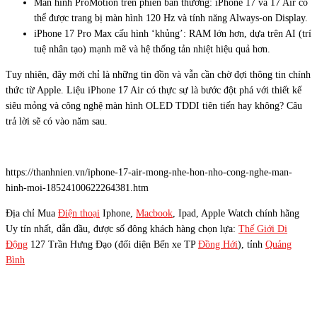
Màn hình ProMotion trên phiên bản thường: iPhone 17 và 17 Air có
thể được trang bị màn hình 120 Hz và tính năng Always-on Display.
iPhone 17 Pro Max cấu hình ‘khủng’: RAM lớn hơn, dựa trên AI (trí
tuệ nhân tạo) mạnh mẽ và hệ thống tản nhiệt hiệu quả hơn.
Tuy nhiên, đây mới chỉ là những tin đồn và vẫn cần chờ đợi thông tin chính
thức từ Apple. Liệu iPhone 17 Air có thực sự là bước đột phá với thiết kế
siêu mỏng và công nghệ màn hình OLED TDDI tiên tiến hay không? Câu
trả lời sẽ có vào năm sau.
https://thanhnien.vn/iphone-17-air-mong-nhe-hon-nho-cong-nghe-man-
hinh-moi-18524100622264381.htm
Địa chỉ Mua
Điện thoại
Iphone,
Macbook
, Ipad, Apple Watch chính hãng
Uy tín nhất, dẫn đầu, được số đông khách hàng chọn lựa:
Thế Giới Di
Động
127 Trần Hưng Đạo (đối diện Bến xe TP
Đồng Hới
), tỉnh
Quảng
Bình