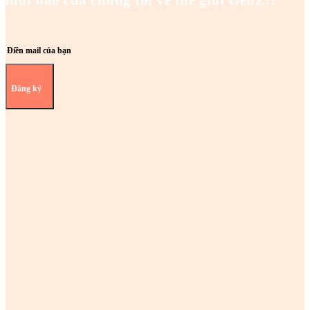
mới nào của chúng tôi về thế giới GenZ!!
Đăng ký
Z