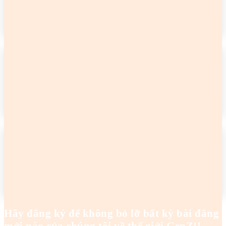
READ MORE
2 cô gái tên Trang đang khiến netizen tức điên
Hoanghaianh
-
29/04/2026
READ MORE
2 cô gái tên Trang đang khiến netizen tức điên
Hoanghaianh
-
29/04/2026
READ MORE
Hãy đăng ký để không bỏ lỡ bất kỳ bài đăng