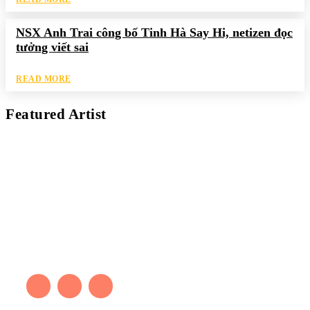
NSX Anh Trai công bố Tinh Hà Say Hi, netizen đọc
tưởng viết sai
READ MORE
Featured Artist
Kaleb Đen
PAINTER
Kaleb bắt đầu cuộc phiêu lưu này cách đây 7 năm, khi chưa có
tiếng nói thực sự nào bảo vệ môi trường. Những kiệt tác của anh
thúc đẩy việc cứu Trái Đất.