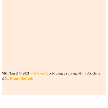
MOST POPULAR
2 cô gái tên Trang đang khiến netizen tức điên
2 cô gái tên Trang đang khiến netizen tức điên
2 cô gái tên Trang đang khiến netizen tức điên
Việt Nam Z © 2021
Việt Nam Z
. Xây dựng và thử nghiệm trước chính
thức:
Hoàng Hải Anh