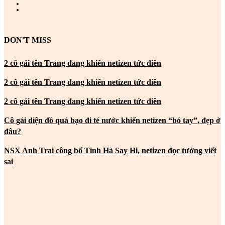
DON'T MISS
2 cô gái tên Trang đang khiến netizen tức điên
2 cô gái tên Trang đang khiến netizen tức điên
2 cô gái tên Trang đang khiến netizen tức điên
Cô gái diện đồ quá bạo đi té nước khiến netizen “bó tay”, đẹp ở
đâu?
NSX Anh Trai công bố Tinh Hà Say Hi, netizen đọc tưởng viết
sai
MOST POPULAR
2 cô gái tên Trang đang khiến netizen tức điên