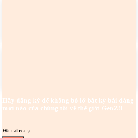
2 cô gái tên Trang đang khiến netizen tức điên
Hoanghaianh
-
29/04/2026
READ MORE
2 cô gái tên Trang đang khiến netizen tức điên
Hoanghaianh
-
29/04/2026
READ MORE
Hãy đăng ký để không bỏ lỡ bất kỳ bài đăng
mới nào của chúng tôi về thế giới GenZ!!