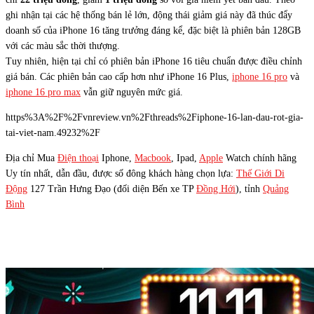
ghi nhận tại các hệ thống bán lẻ lớn, động thái giảm giá này đã thúc đẩy
doanh số của iPhone 16 tăng trưởng đáng kể, đặc biệt là phiên bản 128GB
với các màu sắc thời thượng.
Tuy nhiên, hiện tại chỉ có phiên bản iPhone 16 tiêu chuẩn được điều chỉnh
giá bán. Các phiên bản cao cấp hơn như iPhone 16 Plus,
iphone 16 pro
và
iphone 16 pro max
vẫn giữ nguyên mức giá.
https%3A%2F%2Fvnreview.vn%2Fthreads%2Fiphone-16-lan-dau-rot-gia-
tai-viet-nam.49232%2F
Địa chỉ Mua
Điện thoại
Iphone,
Macbook
, Ipad,
Apple
Watch chính hãng
Uy tín nhất, dẫn đầu, được số đông khách hàng chọn lựa:
Thế Giới Di
Động
127 Trần Hưng Đạo (đối diện Bến xe TP
Đồng Hới
), tỉnh
Quảng
Bình