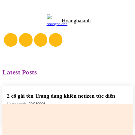
Hoanghaianh
Latest Posts
2 cô gái tên Trang đang khiến netizen tức điên
Hoanghaianh
-
30/04/2026
READ MORE