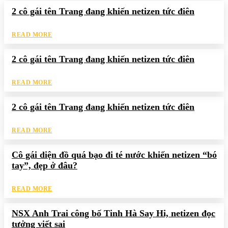
2 cô gái tên Trang đang khiến netizen tức điên
READ MORE
2 cô gái tên Trang đang khiến netizen tức điên
READ MORE
2 cô gái tên Trang đang khiến netizen tức điên
READ MORE
Cô gái diện đồ quá bạo đi té nước khiến netizen “bó
tay”, đẹp ở đâu?
READ MORE
NSX Anh Trai công bố Tinh Hà Say Hi, netizen đọc
tưởng viết sai