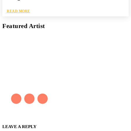
READ MORE
Featured Artist
Kaleb Đen
PAINTER
Kaleb bắt đầu cuộc phiêu lưu này cách đây 7 năm, khi chưa có
tiếng nói thực sự nào bảo vệ môi trường. Những kiệt tác của anh
thúc đẩy việc cứu Trái Đất.
LEAVE A REPLY