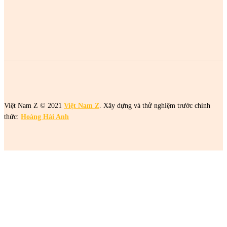
2 cô gái tên Trang đang khiến netizen tức điên
2 cô gái tên Trang đang khiến netizen tức điên
Việt Nam Z © 2021
Việt Nam Z
. Xây dựng và thử nghiệm trước chính
thức:
Hoàng Hải Anh