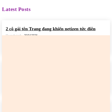
Latest Posts
2 cô gái tên Trang đang khiến netizen tức điên
Hoanghaianh
-
30/04/2026
READ MORE
2 cô gái tên Trang đang khiến netizen tức điên
Hoanghaianh
-
29/04/2026
READ MORE
2 cô gái tên Trang đang khiến netizen tức điên