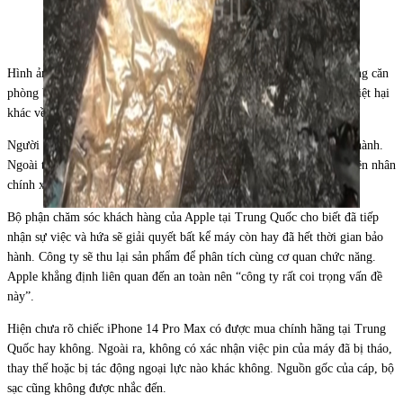
iPhone 14 Pro Max bốc cháy tại hiện trường. Ảnh:
KuaiTechnology
Hình ảnh tại hiện trường cho thấy chăn bông, một phần đệm ghế trong căn
phòng bị cháy đen. Mảng tưởng ở gần cũng bị ám khói. Không có thiệt hại
khác về người, tài sản được ghi nhận.
Người phụ nữ nói iPhone 14 Pro Max mua năm 2022 và đã hết bảo hành.
Ngoài tay bị bỏng, căn nhà được cô thuê nên hy vọng xác định nguyên nhân
chính xác sự việc để biết bên chịu trách nhiệm, bồi thường.
Bộ phận chăm sóc khách hàng của Apple tại Trung Quốc cho biết đã tiếp
nhận sự việc và hứa sẽ giải quyết bất kể máy còn hay đã hết thời gian bảo
hành. Công ty sẽ thu lại sản phẩm để phân tích cùng cơ quan chức năng.
Apple khẳng định liên quan đến an toàn nên “công ty rất coi trọng vấn đề
này”.
Hiện chưa rõ chiếc iPhone 14 Pro Max có được mua chính hãng tại Trung
Quốc hay không. Ngoài ra, không có xác nhận việc pin của máy đã bị tháo,
thay thế hoặc bị tác động ngoại lực nào khác không. Nguồn gốc của cáp, bộ
sạc cũng không được nhắc đến.