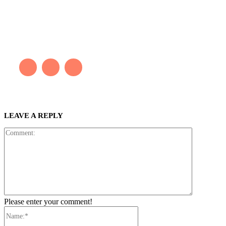
PAINTER
Kaleb bắt đầu cuộc phiêu lưu này cách đây 7 năm, khi chưa có
tiếng nói thực sự nào bảo vệ môi trường. Những kiệt tác của anh
thúc đẩy việc cứu Trái Đất.
LEAVE A REPLY
Comment:
Please enter your comment!
Name:*