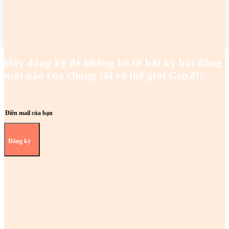
Hoanghaianh
-
29/04/2026
READ MORE
Hãy đăng ký để không bỏ lỡ bất kỳ bài đăng
mới nào của chúng tôi về thế giới GenZ!!
Đăng ký