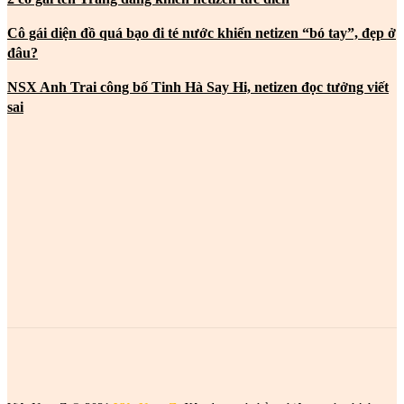
Cô gái diện đồ quá bạo đi té nước khiến netizen “bó tay”, đẹp ở
đâu?
NSX Anh Trai công bố Tinh Hà Say Hi, netizen đọc tưởng viết
sai
MOST POPULAR
2 cô gái tên Trang đang khiến netizen tức điên
2 cô gái tên Trang đang khiến netizen tức điên
2 cô gái tên Trang đang khiến netizen tức điên