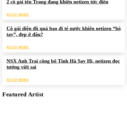
2 cô gái tên Trang đang khiến netizen tức điên
READ MORE
Cô gái diện đồ quá bạo đi té nước khiến netizen “bó
tay”, đẹp ở đâu?
READ MORE
NSX Anh Trai công bố Tinh Hà Say Hi, netizen đọc
tưởng viết sai
READ MORE
Featured Artist
Kaleb Đen