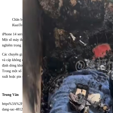
Chăn bông và một phần đệm bị bốc cháy. Ảnh:
KuaiTechnology
iPhone 14 series ra mắt toàn cầu và bán ra tại Trung Quốc tháng 9/2022.
Một số máy được ghi nhận lỗi màn hình sọc xanh nhưng chưa xuất hiện lỗi
nghiêm trọng liên quan đến pin, sạc.
Các chuyên gia khuyến cáo việc sạc pin tiềm ẩn rủi ro nếu sử dụng bộ sạc
và cáp không chính hãng. Linh kiện chất lượng kém, thiếu bộ bảo vệ, ổn
định dòng khiến nguồn điện đi vào pin không ổn định, có thể gây hỏng pin.
Trong một số trường hợp, việc cháy nổ cũng có thể xảy ra do lỗi nhà sản
xuất hoặc pin được thay không đảm bảo chất lượng.
Trung Văn
https%3A%2F%2Fvnexpress.net%2Fiphone-14-pro-max-boc-chay-khi-
dang-sac-4812254.html