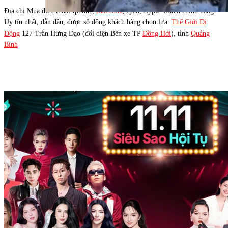
Địa chỉ Mua điện thoại Iphone,
Macbook
, Ipad, Apple Watch chính hãng
Uy tín nhất, dẫn đầu, được số đông khách hàng chọn lựa:
Thế Giới Di
Động
127 Trần Hưng Đạo (đối diện Bến xe TP
Đồng Hới
), tỉnh
Quảng
Bình