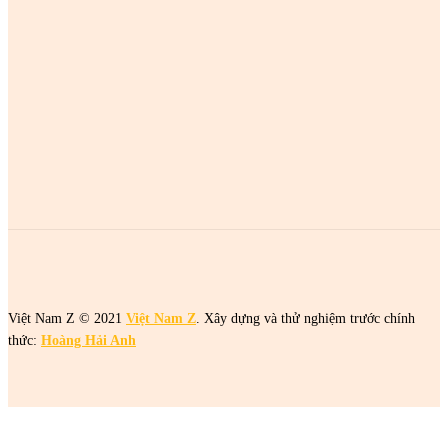
MOST POPULAR
2 cô gái tên Trang đang khiến netizen tức điên
2 cô gái tên Trang đang khiến netizen tức điên
2 cô gái tên Trang đang khiến netizen tức điên
Việt Nam Z © 2021
Việt Nam Z
. Xây dựng và thử nghiệm trước chính
thức:
Hoàng Hải Anh