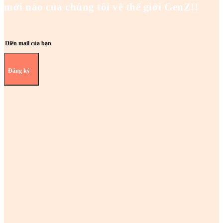
mới nào của chúng tôi về thế giới GenZ!!
Đăng ký
Z