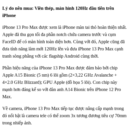
Lý do nên mua: Viền thép, màn hình 120Hz đầu tiên trên
iPhone
iPhone 13 Pro Max được xem là iPhone màn tai thỏ hoàn thiện nhất.
Apple đã thu gọn tối đa phần notch chứa camera trước và cụm
FaceID để có màn hình toàn diện hơn. Cùng với đó, Apple cũng đã
đưa tính năng làm mới 120Hz lên và đưa iPhone 13 Pro Max cạnh
tranh sòng phẳng với các flagship Android cùng thời.
Phần hiệu năng của iPhone 13 Pro Max được đảm bảo bởi chip
Apple A15 Bionic (5 nm) 6 lõi gồm (2×3,22 GHz Avalanche +
4×2.0 GHz Blizzard); GPU Apple (đồ họa 5 lõi). Con chip này
mạnh hơn đáng kể so với đàn anh A14 Bionic trên iPhone 12 Pro
Max.
Về camera, iPhone 13 Pro Max tiếp tục được nâng cấp mạnh trong
đó nổi bật là camera tele có thể zoom 3x tương đương tiêu cự 70mm
trong nhiếp ảnh.