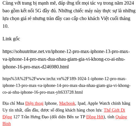
Cùng với trang bị mạnh mẽ, đáp ứng tốt mọi tác vụ trong năm 2024
bao gồm kết nối 5G đầy đủ. Những chiếc máy này thực sự là những
lựa chọn giá rẻ nhưng tràn đầy cao cấp cho khách Việt cuối tháng
10.
Link gốc
https://sohuutritue.net.vn/iphone-12-pro-max-iphone-13-pro-max-
va-iphone-14-pro-max-dua-nhau-giam-gia-vi-khong-co-ai-nhu-
iphone-16-pro-max-d246980.html
https%3A%2F%2Fwww.techz.vn%2F189-1024-1-iphone-12-pro-max-
iphone-13-pro-max-va-iphone-14-pro-max-dua-nhau-giam-gia-vi-khong-
co-ai-nhu-iphone-16-pro-max-ylt633728.html
Địa chỉ Mua
Điện thoại
Iphone,
Macbook
, Ipad, Apple Watch chính hãng
Uy tín nhất, dẫn đầu, được số đông khách hàng chọn lựa:
Thế Giới Di
Động
127 Trần Hưng Đạo (đối diện Bến xe TP
Đồng Hới
), tỉnh
Quảng
Bình