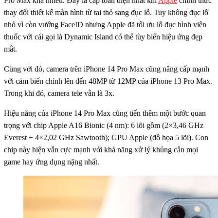
Pro Max khá nhiều. Đây là cấp toàn diện nhất khi
Apple
chính thức
thay đổi thiết kế màn hình từ tai thỏ sang đục lỗ. Tuy không đục lỗ
nhỏ vì còn vướng FaceID nhưng Apple đã tối ưu lỗ đục hình viên
thuốc với cái gọi là Dynamic Island có thể tùy biến hiệu ứng đẹp
mắt.
Cùng với đó, camera trên iPhone 14 Pro Max cũng nâng cấp mạnh
với cảm biến chính lên đến 48MP từ 12MP của iPhone 13 Pro Max.
Trong khi đó, camera tele vẫn là 3x.
Hiệu năng của iPhone 14 Pro Max cũng tiến thêm một bước quan
trọng với chip Apple A16 Bionic (4 nm): 6 lõi gồm (2×3,46 GHz
Everest + 4×2,02 GHz Sawtooth); GPU Apple (đồ họa 5 lõi). Con
chip này hiện vẫn cực mạnh với khả năng xử lý khủng cân mọi
game hay ứng dụng nặng nhất.