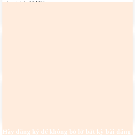
Hoanghaianh
-
30/04/2026
READ MORE
2 cô gái tên Trang đang khiến netizen tức điên
Hoanghaianh
-
29/04/2026
READ MORE
2 cô gái tên Trang đang khiến netizen tức điên
Hoanghaianh
-
29/04/2026
READ MORE
Hãy đăng ký để không bỏ lỡ bất kỳ bài đăng