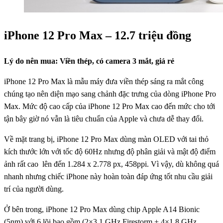
iPhone 12 Pro Max – 12.7 triệu đồng
Lý do nên mua: Viền thép, có camera 3 mắt, giá rẻ
iPhone 12 Pro Max là mẫu máy đưa viền thép sáng ra mắt công
chúng tạo nên diện mạo sang chảnh đặc trưng của dòng iPhone Pro
Max. Mức độ cao cấp của iPhone 12 Pro Max cao đến mức cho tới
tận bây giờ nó vẫn là tiêu chuẩn của Apple và chưa dễ thay đổi.
Về mặt trang bị, iPhone 12 Pro Max dùng màn OLED với tai thỏ
kích thước lớn với tốc độ 60Hz nhưng độ phân giải và mật độ điểm
ảnh rất cao lên đến 1.284 x 2.778 px, 458ppi. Vì vậy, dù không quá
nhanh nhưng chiếc iPhone này hoàn toàn đáp ứng tốt nhu cầu giải
trí của người dùng.
Ở bên trong, iPhone 12 Pro Max dùng chip Apple A14 Bionic
(5nm) với 6 lõi bao gồm (2×3,1 GHz Firestorm + 4×1,8 GHz