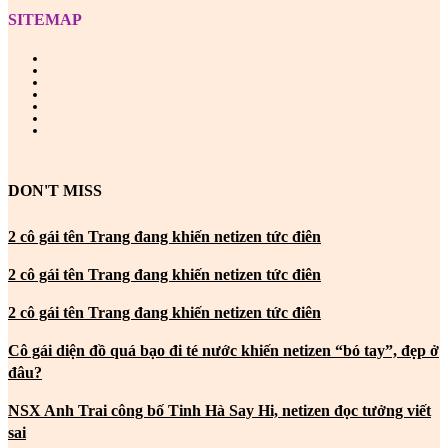
SITEMAP
DON'T MISS
2 cô gái tên Trang đang khiến netizen tức điên
2 cô gái tên Trang đang khiến netizen tức điên
2 cô gái tên Trang đang khiến netizen tức điên
Cô gái diện đồ quá bạo đi té nước khiến netizen “bó tay”, đẹp ở
đâu?
NSX Anh Trai công bố Tinh Hà Say Hi, netizen đọc tưởng viết
sai