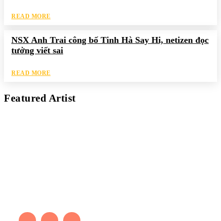
READ MORE
NSX Anh Trai công bố Tinh Hà Say Hi, netizen đọc
tưởng viết sai
READ MORE
Featured Artist
Kaleb Đen
PAINTER
Kaleb bắt đầu cuộc phiêu lưu này cách đây 7 năm, khi chưa có
tiếng nói thực sự nào bảo vệ môi trường. Những kiệt tác của anh
thúc đẩy việc cứu Trái Đất.