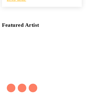
Featured Artist
Kaleb Đen
PAINTER
Kaleb bắt đầu cuộc phiêu lưu này cách đây 7 năm,
khi chưa có tiếng nói thực sự nào bảo vệ môi
trường. Những kiệt tác của anh thúc đẩy việc cứu
Trái Đất.