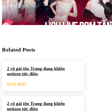
Related Posts
2 cô gái tên Trang đang khiến
netizen tức điên
READ MORE
2 cô gái tên Trang đang khiến
netizen tức điên