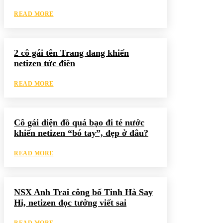
READ MORE
2 cô gái tên Trang đang khiến
netizen tức điên
READ MORE
Cô gái diện đồ quá bạo đi té nước
khiến netizen “bó tay”, đẹp ở đâu?
READ MORE
NSX Anh Trai công bố Tinh Hà Say
Hi, netizen đọc tưởng viết sai
READ MORE