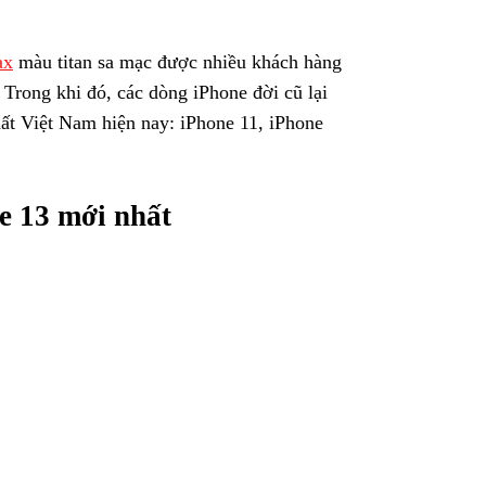
 trong phân khúc tầm trung. iPhone 12 từ 11
iPhone 13 có bản màu hồng được đánh giá đẹp
ax
màu titan sa mạc được nhiều khách hàng
Trong khi đó, các dòng iPhone đời cũ lại
ất Việt Nam hiện nay: iPhone 11, iPhone
e 13 mới nhất