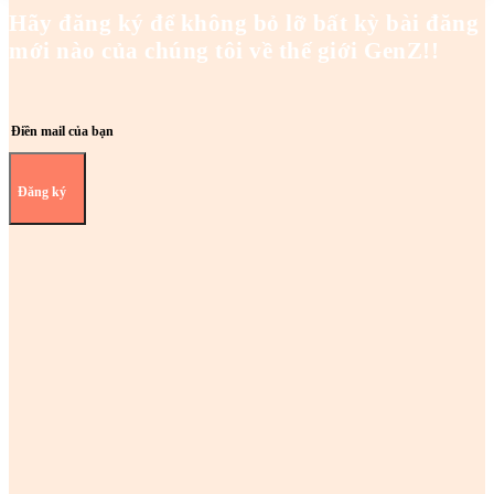
Hãy đăng ký để không bỏ lỡ bất kỳ bài đăng
mới nào của chúng tôi về thế giới GenZ!!
Đăng ký
Z