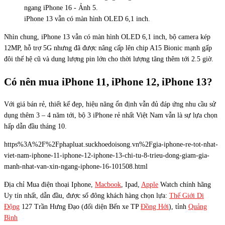
iPhone 13 vẫn có màn hình OLED 6,1 inch.
Nhìn chung, iPhone 13 vẫn có màn hình OLED 6,1 inch, bộ camera kép
12MP, hỗ trợ 5G nhưng đã được nâng cấp lên chip A15 Bionic mạnh gấp
đôi thế hệ cũ và dung lượng pin lớn cho thời lượng tăng thêm tới 2.5 giờ.
Có nên mua iPhone 11, iPhone 12, iPhone 13?
Với giá bán rẻ, thiết kế đẹp, hiệu năng ổn định vẫn đủ đáp ứng nhu cầu sử
dụng thêm 3 – 4 năm tới, bộ 3 iPhone rẻ nhất Việt Nam vẫn là sự lựa chọn
hấp dẫn đầu tháng 10.
https%3A%2F%2Fphapluat.suckhoedoisong.vn%2Fgia-iphone-re-tot-nhat-
viet-nam-iphone-11-iphone-12-iphone-13-chi-tu-8-trieu-dong-giam-gia-
manh-nhat-van-xin-ngang-iphone-16-101508.html
Địa chỉ Mua điện thoại Iphone,
Macbook
, Ipad,
Apple
Watch chính hãng
Uy tín nhất, dẫn đầu, được số đông khách hàng chọn lựa:
Thế Giới Di
Động
127 Trần Hưng Đạo (đối diện Bến xe TP
Đồng Hới
), tỉnh
Quảng
Bình