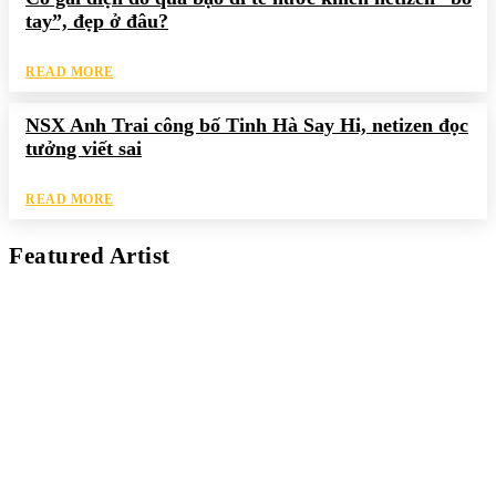
tay”, đẹp ở đâu?
READ MORE
NSX Anh Trai công bố Tinh Hà Say Hi, netizen đọc
tưởng viết sai
READ MORE
Featured Artist
Kaleb Đen
PAINTER
Kaleb bắt đầu cuộc phiêu lưu này cách đây 7 năm, khi chưa có
tiếng nói thực sự nào bảo vệ môi trường. Những kiệt tác của anh
thúc đẩy việc cứu Trái Đất.