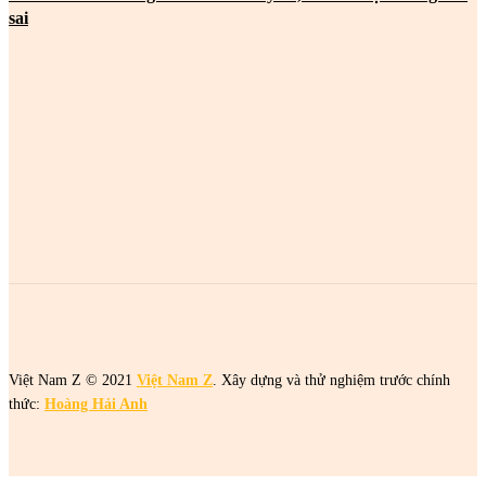
sai
MOST POPULAR
2 cô gái tên Trang đang khiến netizen tức điên
2 cô gái tên Trang đang khiến netizen tức điên
2 cô gái tên Trang đang khiến netizen tức điên
Việt Nam Z © 2021
Việt Nam Z
. Xây dựng và thử nghiệm trước chính
thức:
Hoàng Hải Anh