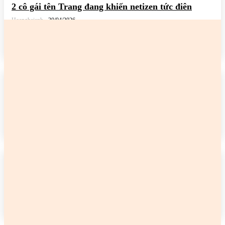
2 cô gái tên Trang đang khiến netizen tức điên
Hoanghaianh
-
30/04/2026
READ MORE
2 cô gái tên Trang đang khiến netizen tức điên
Hoanghaianh
-
29/04/2026
READ MORE
2 cô gái tên Trang đang khiến netizen tức điên
Hoanghaianh
-
29/04/2026
READ MORE