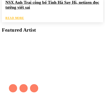
NSX Anh Trai công bố Tinh Hà Say Hi, netizen đọc
tưởng viết sai
READ MORE
Featured Artist
Kaleb Đen
PAINTER
Kaleb bắt đầu cuộc phiêu lưu này cách đây 7 năm, khi chưa có
tiếng nói thực sự nào bảo vệ môi trường. Những kiệt tác của anh
thúc đẩy việc cứu Trái Đất.