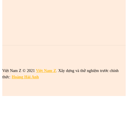
2 cô gái tên Trang đang khiến netizen tức điên
2 cô gái tên Trang đang khiến netizen tức điên
2 cô gái tên Trang đang khiến netizen tức điên
Việt Nam Z © 2021
Việt Nam Z
. Xây dựng và thử nghiệm trước chính
thức:
Hoàng Hải Anh