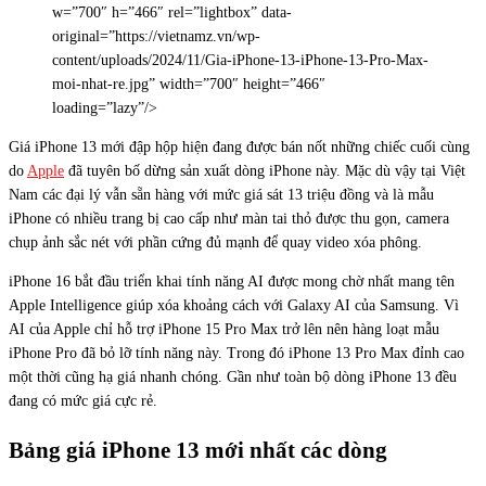
w=”700″ h=”466″ rel=”lightbox” data-
original=”https://vietnamz.vn/wp-
content/uploads/2024/11/Gia-iPhone-13-iPhone-13-Pro-Max-
moi-nhat-re.jpg” width=”700″ height=”466″
loading=”lazy”/>
Giá iPhone 13 mới đập hộp hiện đang được bán nốt những chiếc cuối cùng
do
Apple
đã tuyên bố dừng sản xuất dòng iPhone này. Mặc dù vậy tại Việt
Nam các đại lý vẫn sẵn hàng với mức giá sát 13 triệu đồng và là mẫu
iPhone có nhiều trang bị cao cấp như màn tai thỏ được thu gọn, camera
chụp ảnh sắc nét với phần cứng đủ mạnh để quay video xóa phông.
iPhone 16 bắt đầu triển khai tính năng AI được mong chờ nhất mang tên
Apple Intelligence giúp xóa khoảng cách với Galaxy AI của Samsung. Vì
AI của Apple chỉ hỗ trợ iPhone 15 Pro Max trở lên nên hàng loạt mẫu
iPhone Pro đã bỏ lỡ tính năng này. Trong đó iPhone 13 Pro Max đỉnh cao
một thời cũng hạ giá nhanh chóng. Gần như toàn bộ dòng iPhone 13 đều
đang có mức giá cực rẻ.
Bảng giá iPhone 13 mới nhất các dòng