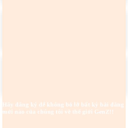
2 cô gái tên Trang đang khiến netizen tức điên
Hoanghaianh
-
29/04/2026
READ MORE
2 cô gái tên Trang đang khiến netizen tức điên
Hoanghaianh
-
29/04/2026
READ MORE
Hãy đăng ký để không bỏ lỡ bất kỳ bài đăng
mới nào của chúng tôi về thế giới GenZ!!