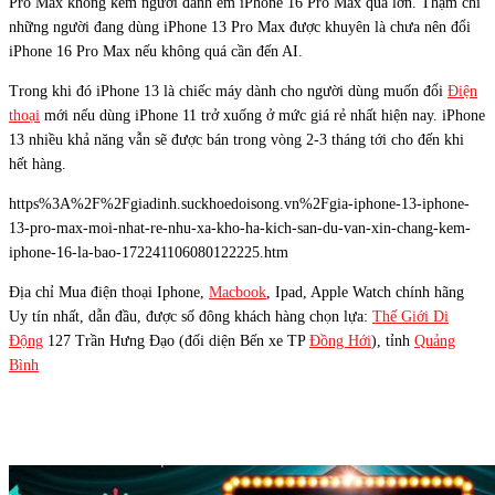
Pro Max không kém người đành em iPhone 16 Pro Max quá lớn. Thậm chí
những người đang dùng iPhone 13 Pro Max được khuyên là chưa nên đổi
iPhone 16 Pro Max nếu không quá cần đến AI.
Trong khi đó iPhone 13 là chiếc máy dành cho người dùng muốn đổi
Điện
thoại
mới nếu dùng iPhone 11 trở xuống ở mức giá rẻ nhất hiện nay. iPhone
13 nhiều khả năng vẫn sẽ được bán trong vòng 2-3 tháng tới cho đến khi
hết hàng.
https%3A%2F%2Fgiadinh.suckhoedoisong.vn%2Fgia-iphone-13-iphone-
13-pro-max-moi-nhat-re-nhu-xa-kho-ha-kich-san-du-van-xin-chang-kem-
iphone-16-la-bao-172241106080122225.htm
Địa chỉ Mua điện thoại Iphone,
Macbook
, Ipad, Apple Watch chính hãng
Uy tín nhất, dẫn đầu, được số đông khách hàng chọn lựa:
Thế Giới Di
Động
127 Trần Hưng Đạo (đối diện Bến xe TP
Đồng Hới
), tỉnh
Quảng
Bình