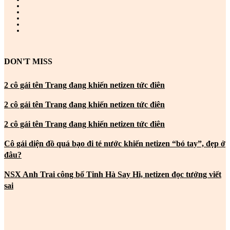
DON'T MISS
2 cô gái tên Trang đang khiến netizen tức điên
2 cô gái tên Trang đang khiến netizen tức điên
2 cô gái tên Trang đang khiến netizen tức điên
Cô gái diện đồ quá bạo đi té nước khiến netizen “bó tay”, đẹp ở
đâu?
NSX Anh Trai công bố Tinh Hà Say Hi, netizen đọc tưởng viết
sai
MOST POPULAR