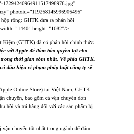
-17294240964911517498978.jpg”
azy” photoid=”119268145996906496″
hộp rỗng: GHTK đưa ra phản hồi
 width=”1440″ height=”1082″/>
ết Kiệm (GHTK) đã có phản hồi chính thức:
iệc với Apple để đảm bảo quyền lợi cho
 trong thời gian sớm nhất. Về phía GHTK,
 có dấu hiệu vi phạm pháp luật công ty sẽ
(Apple Online Store) tại Việt Nam, GHTK
vận chuyển, bao gồm cả vận chuyển đơn
hu hồi và trả hàng đối với các sản phẩm bị
ị vận chuyển tốt nhất trong ngành để đảm