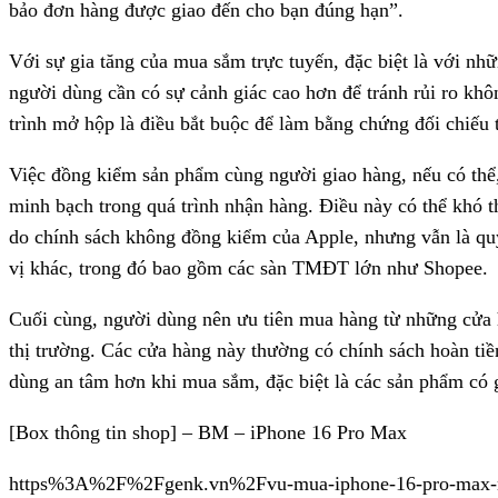
bảo đơn hàng được giao đến cho bạn đúng hạn”.
Với sự gia tăng của mua sắm trực tuyến, đặc biệt là với nh
người dùng cần có sự cảnh giác cao hơn để tránh rủi ro kh
trình mở hộp là điều bắt buộc để làm bằng chứng đối chiếu 
Việc đồng kiểm sản phẩm cùng người giao hàng, nếu có thể,
minh bạch trong quá trình nhận hàng. Điều này có thể khó 
do chính sách không đồng kiểm của Apple, nhưng vẫn là qu
vị khác, trong đó bao gồm các sàn TMĐT lớn như Shopee.
Cuối cùng, người dùng nên ưu tiên mua hàng từ những cửa h
thị trường. Các cửa hàng này thường có chính sách hoàn tiền
dùng an tâm hơn khi mua sắm, đặc biệt là các sản phẩm có gi
[Box thông tin shop] – BM – iPhone 16 Pro Max
https%3A%2F%2Fgenk.vn%2Fvu-mua-iphone-16-pro-max-nha