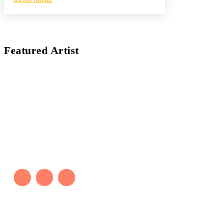
Featured Artist
Kaleb Đen
PAINTER
Kaleb bắt đầu cuộc phiêu lưu này cách đây 7 năm,
khi chưa có tiếng nói thực sự nào bảo vệ môi
trường. Những kiệt tác của anh thúc đẩy việc cứu
Trái Đất.