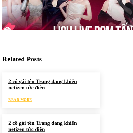
Related Posts
2 cô gái tên Trang đang khiến
netizen tức điên
READ MORE
2 cô gái tên Trang đang khiến
netizen tức điên