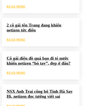
READ MORE
2 cô gái tên Trang đang khiến
netizen tức điên
READ MORE
Cô gái diện đồ quá bạo đi té nước
khiến netizen “bó tay”, đẹp ở đâu?
READ MORE
NSX Anh Trai công bố Tinh Hà Say
Hi, netizen đọc tưởng viết sai
READ MORE