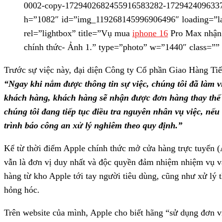
0002-copy-1729402682455916583282-1729424096337
h=”1082″ id=”img_119268145996906496″ loading=”l
rel=”lightbox” title=”Vụ mua
iphone 16
Pro Max nhận 
chính thức- Ảnh 1.” type=”photo” w=”1440″ class=””
Trước sự việc này, đại diện Công ty Cổ phần Giao Hàng Ti
“Ngay khi nắm được thông tin sự việc, chúng tôi đã làm v
khách hàng, khách hàng sẽ nhận được đơn hàng thay thế
chúng tôi đang tiếp tục điều tra nguyên nhân vụ việc, nếu
trình báo công an xử lý nghiêm theo quy định.”
Kể từ thời điểm Apple chính thức mở cửa hàng trực tuyến 
vẫn là đơn vị duy nhất và độc quyền đảm nhiệm nhiệm vụ 
hàng từ kho Apple tới tay người tiêu dùng, cũng như xử lý t
hỏng hóc.
Trên website của mình, Apple cho biết hãng “sử dụng đơn v