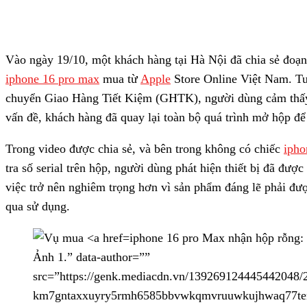
Vào ngày 19/10, một khách hàng tại Hà Nội đã chia sẻ đoạn
iphone 16 pro max
mua từ
Apple
Store Online Việt Nam. Tu
chuyển Giao Hàng Tiết Kiệm (GHTK), người dùng cảm thấy
vấn đề, khách hàng đã quay lại toàn bộ quá trình mở hộp đ
Trong video được chia sẻ, và bên trong không có chiếc
ipho
tra số serial trên hộp, người dùng phát hiện thiết bị đã đượ
việc trở nên nghiêm trọng hơn vì sản phẩm đáng lẽ phải đượ
qua sử dụng.
iphone 16 pro Max nhận hộp rỗng:
Ảnh 1.” data-author=””
src=”https://genk.mediacdn.vn/139269124445442048/
km7gntaxxuyry5rmh6585bbvwkqmvruuwkujhwaq77tenm