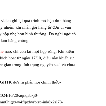
 video ghi lại quá trình mở hộp đơn hàng
y nhiên, khi nhận gói hàng từ đơn vị vận
 hộp nhẹ hơn bình thường. Do nghi ngờ có
ể làm bằng chứng.
ne
nào, chỉ còn lại một hộp rỗng. Khi kiểm
c kích hoạt từ ngày 17/10, điều này khiến sự
c giao trong tình trạng nguyên seal và chưa
 GHTK đưa ra phản hồi chính thức-
2024/10/20/aqnqabxj0-
6higxwv4flpzbyrbrrc-ink8x2sl73-