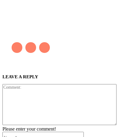
Kaleb Đen
PAINTER
Kaleb bắt đầu cuộc phiêu lưu này cách đây 7 năm, khi chưa có
tiếng nói thực sự nào bảo vệ môi trường. Những kiệt tác của anh
thúc đẩy việc cứu Trái Đất.
LEAVE A REPLY
Comment:
Please enter your comment!
Name:*