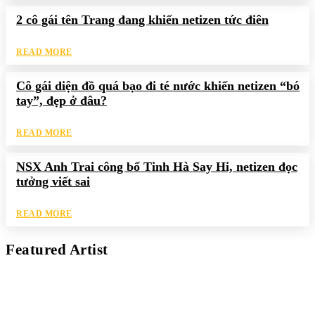
2 cô gái tên Trang đang khiến netizen tức điên
READ MORE
Cô gái diện đồ quá bạo đi té nước khiến netizen “bó
tay”, đẹp ở đâu?
READ MORE
NSX Anh Trai công bố Tinh Hà Say Hi, netizen đọc
tưởng viết sai
READ MORE
Featured Artist