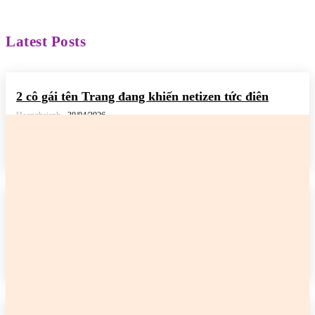
Latest Posts
2 cô gái tên Trang đang khiến netizen tức điên
Hoanghaianh
-
30/04/2026
READ MORE
2 cô gái tên Trang đang khiến netizen tức điên
Hoanghaianh
-
29/04/2026
READ MORE