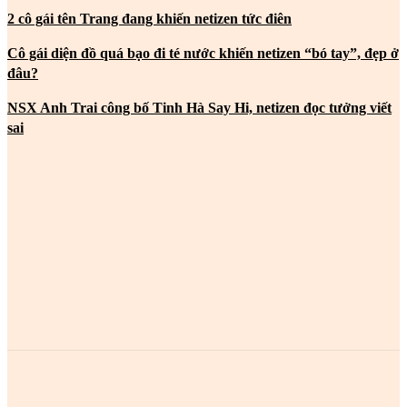
2 cô gái tên Trang đang khiến netizen tức điên
Cô gái diện đồ quá bạo đi té nước khiến netizen “bó tay”, đẹp ở
đâu?
NSX Anh Trai công bố Tinh Hà Say Hi, netizen đọc tưởng viết
sai
MOST POPULAR
2 cô gái tên Trang đang khiến netizen tức điên
2 cô gái tên Trang đang khiến netizen tức điên
2 cô gái tên Trang đang khiến netizen tức điên