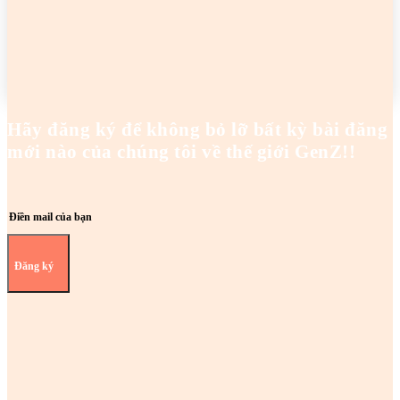
2 cô gái tên Trang đang khiến netizen tức điên
Hoanghaianh
-
29/04/2026
READ MORE
Hãy đăng ký để không bỏ lỡ bất kỳ bài đăng
mới nào của chúng tôi về thế giới GenZ!!
Đăng ký