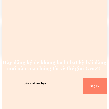
READ MORE
2 cô gái tên Trang đang khiến netizen tức điên
Hoanghaianh
-
29/04/2026
READ MORE
Hãy đăng ký để không bỏ lỡ bất kỳ bài đăng
mới nào của chúng tôi về thế giới GenZ!!
Đăng ký