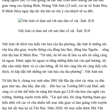
Dáng người cao, có chất giọng rất đặc biệt trình diễn những bài hát dân
gian vùng cao Quảng Bình, Hoàng Việt Anh (23 tuổi, trú tại xã Xuân Hóa,
H.Minh Hóa) ngay lập tức thu hút sự chú ý của khách từ xa đến.
Việt Anh có đam mê với sưu tầm cổ vật. Ảnh: B.H
Việt Anh rất thích tìm hiểu văn hóa của địa phương, đặc biệt là những nét
văn hóa dân gian, truyền thống của đồng bào Rục, đồng bào Nguồn… sống
trên địa bàn H.Minh Hóa. “Từ nhỏ, do bố mẹ đi làm xa nên tôi sống cùng
bà ngoại. Được nghe bà ngoại ru bằng những điệu hát của quê hương, tôi
dần cảm nhận được và có cảm hứng, để rồi khi càng lớn tôi càng thấy yêu
thích, bị hấp dẫn bởi những nét văn hóa của địa phương”, Việt Anh nói.
Từ khi lên 6, chàng trai sinh năm 2001 bắt đầu tập chơi các nhạc cụ dân
gian như sáo, đàn bầu, đàn nhị… Khi học tại Trường ĐH Luật Huế, anh
càng có cơ hội thể hiện tài năng khi tham gia CLB văn hóa văn nghệ của
trường, thường xuyên trình diễn. “Tại quê nhà, tôi cũng thường tham gia
biểu diễn với các cô chú nhiều tiết mục dân gian và làm giảng viên truyền
dạy hát sắc bùa tại xã Tân Hóa. Năm 2020, tôi may mắn được Hội Văn