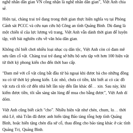
nghệ nhân dân gian VN công nhận là nghệ nhân dân gian”, Việt Anh chia
sẻ.
Hiện tại, chàng trai trẻ đang trong thời gian thực hiện nghĩa vụ tại Phòng
Cảnh sát PCCC và cứu nạn cứu hộ Công an tỉnh Quảng Bình. Dù đang là
một chiến sĩ của lực lượng vũ trang, Việt Anh vẫn dành thời gian để luyện
tập, viết bài nghiên cứu về văn hóa dân gian.
Không chỉ biết chơi nhiều loại nhạc cụ dân tộc, Việt Anh còn có đam mê
sưu tầm cổ vật. Chàng trai trẻ đang sở hữu bộ sưu tập với hơn 100 hiện vật
từ thời kỳ phong kiến cho đến thời bao cấp.
“Đam mê với cổ vật cũng bắt đầu từ bà ngoại khi được bà cho những đồng
xu có từ thời kỳ phong kiến. Lúc nhỏ, chưa có tiền, khi biết ai có các đồ
vật xưa cũ tôi cứ đến nhà hết lần này đến lần khác để… xin. Sau này, khi
kiếm được tiền, tôi sẵn sàng săn lùng để mua cho bằng được”, Việt Anh dí
dỏm.
Việt Anh cũng biết cách “cho”. Nhiều hiện vật như chén, chum, lọ… thời
nhà Lê, nhà Trần đã được anh hiến tặng Bảo tàng tổng hợp tỉnh Quảng
Bình, hoặc hiến tặng chén dĩa sứ cổ, thau đồng cho bảo tàng khác ở các tỉnh
Quảng Trị, Quảng Bình.