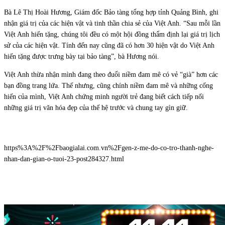
Bà Lê Thị Hoài Hương, Giám đốc Bảo tàng tổng hợp tỉnh Quảng Bình, ghi
nhận giá trị của các hiện vật và tinh thần chia sẻ của Việt Anh. “Sau mỗi lần
Việt Anh hiến tặng, chúng tôi đều có một hội đồng thẩm định lại giá trị lịch
sử của các hiện vật. Tính đến nay cũng đã có hơn 30 hiện vật do Việt Anh
hiến tặng được trưng bày tại bảo tàng”, bà Hương nói.
Việt Anh thừa nhận mình đang theo đuổi niềm đam mê có vẻ “già” hơn các
bạn đồng trang lứa. Thế nhưng, cũng chính niềm đam mê và những cống
hiến của mình, Việt Anh chứng minh người trẻ đang biết cách tiếp nối
những giá trị văn hóa đẹp của thế hệ trước và chung tay gìn giữ.
https%3A%2F%2Fbaogialai.com.vn%2Fgen-z-me-do-co-tro-thanh-nghe-
nhan-dan-gian-o-tuoi-23-post284327.html