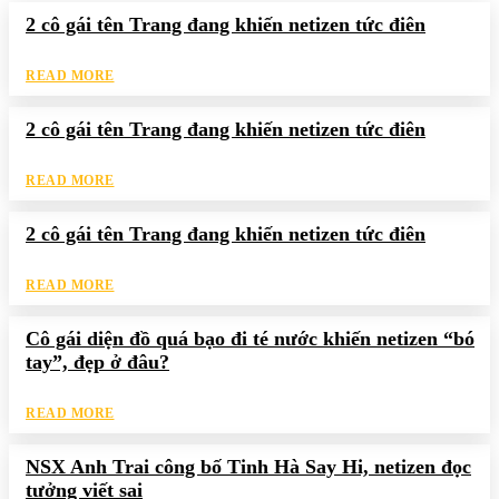
2 cô gái tên Trang đang khiến netizen tức điên
READ MORE
2 cô gái tên Trang đang khiến netizen tức điên
READ MORE
2 cô gái tên Trang đang khiến netizen tức điên
READ MORE
Cô gái diện đồ quá bạo đi té nước khiến netizen “bó
tay”, đẹp ở đâu?
READ MORE
NSX Anh Trai công bố Tinh Hà Say Hi, netizen đọc
tưởng viết sai