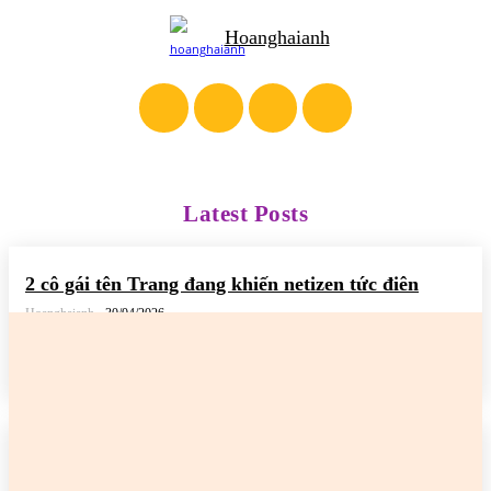
Hoanghaianh
Latest Posts
2 cô gái tên Trang đang khiến netizen tức điên
Hoanghaianh
-
30/04/2026
READ MORE
2 cô gái tên Trang đang khiến netizen tức điên
Hoanghaianh
-
29/04/2026