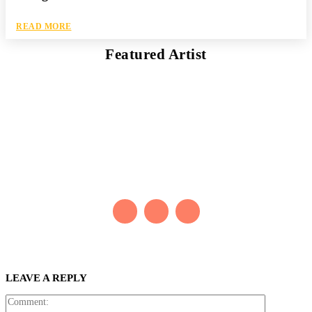
READ MORE
Featured Artist
Kaleb Đen
PAINTER
Kaleb bắt đầu cuộc phiêu lưu này cách đây 7 năm, khi chưa có
tiếng nói thực sự nào bảo vệ môi trường. Những kiệt tác của anh
thúc đẩy việc cứu Trái Đất.
LEAVE A REPLY
Comment: