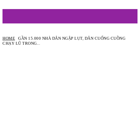
ARTIST
HOME
GẦN 15.000 NHÀ DÂN NGẬP LỤT, DÂN CUỐNG CUỒNG
CHẠY LŨ TRONG...