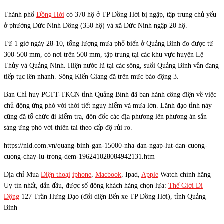
Thành phố
Đồng Hới
có 370 hộ ở TP Đồng Hới bị ngập, tập trung chủ yếu
ở phường Đức Ninh Đông (350 hộ) và xã Đức Ninh ngập 20 hộ.
Từ 1 giờ ngày 28-10, tổng lượng mưa phổ biến ở Quảng Bình đo được từ
300-500 mm, có nơi trên 500 mm, tập trung tại các khu vực huyện Lệ
Thủy và Quảng Ninh. Hiện nước lũ tại các sông, suối Quảng Bình vẫn đang
tiếp tục lên nhanh. Sông Kiến Giang đã trên mức báo động 3.
Ban Chỉ huy PCTT-TKCN tỉnh Quảng Bình đã ban hành công điện về việc
chủ động ứng phó với thời tiết nguy hiểm và mưa lớn. Lãnh đạo tỉnh này
cũng đã tổ chức đi kiểm tra, đôn đốc các địa phương lên phương án sẵn
sàng ứng phó với thiên tai theo cấp độ rủi ro.
https://nld.com.vn/quang-binh-gan-15000-nha-dan-ngap-lut-dan-cuong-
cuong-chay-lu-trong-dem-196241028084942131.htm
Địa chỉ Mua
Điện thoại
iphone
,
Macbook
, Ipad,
Apple
Watch chính hãng
Uy tín nhất, dẫn đầu, được số đông khách hàng chọn lựa:
Thế Giới Di
Động
127 Trần Hưng Đạo (đối diện Bến xe TP Đồng Hới), tỉnh Quảng
Bình