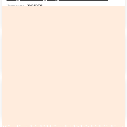
Hoanghaianh
-
30/04/2026
READ MORE
2 cô gái tên Trang đang khiến netizen tức điên
Hoanghaianh
-
29/04/2026
READ MORE
2 cô gái tên Trang đang khiến netizen tức điên
Hoanghaianh
-
29/04/2026
READ MORE