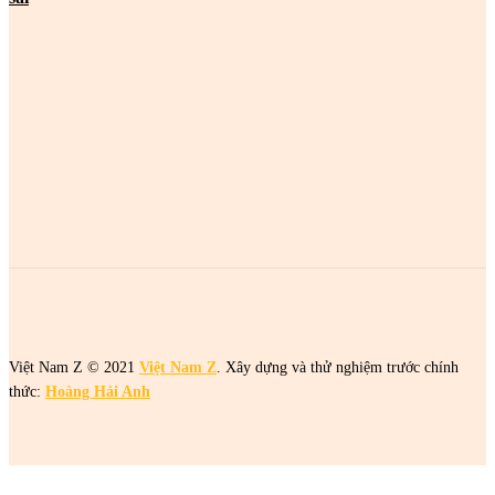
MOST POPULAR
2 cô gái tên Trang đang khiến netizen tức điên
2 cô gái tên Trang đang khiến netizen tức điên
2 cô gái tên Trang đang khiến netizen tức điên
Việt Nam Z © 2021
Việt Nam Z
. Xây dựng và thử nghiệm trước chính
thức:
Hoàng Hải Anh