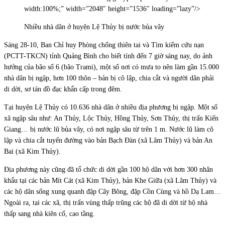
width:100%;” width=”2048″ height=”1536″ loading=”lazy”/>
Nhiều nhà dân ở huyện Lệ Thủy bị nước bủa vây
Sáng 28-10, Ban Chỉ huy Phòng chống thiên tai và Tìm kiếm cứu nạn
(PCTT-TKCN) tỉnh Quảng Bình cho biết tính đến 7 giờ sáng nay, do ảnh
hưởng của bão số 6 (bão Trami), một số nơi có mưa to nên làm gần 15.000
nhà dân bị ngập, hơn 100 thôn – bản bị cô lập, chia cắt và người dân phải
di dời, sơ tán đồ đạc khẩn cấp trong đêm.
Tại huyện Lệ Thủy có 10.636 nhà dân ở nhiều địa phương bị ngập. Một số
xã ngập sâu như: An Thủy, Lộc Thủy, Hồng Thủy, Sơn Thủy, thị trấn Kiến
Giang… bị nước lũ bủa vây, có nơi ngập sâu từ trên 1 m. Nước lũ làm cô
lập và chia cắt tuyến đường vào bản Bạch Đàn (xã Lâm Thủy) và bản An
Bai (xã Kim Thủy).
Địa phương này cũng đã tổ chức di dời gần 100 hộ dân với hơn 300 nhân
khẩu tại các bản Mít Cát (xã Kim Thủy), bản Khe Giữa (xã Lâm Thủy) và
các hộ dân sống xung quanh đập Cây Bông, đập Cồn Cùng và hồ Dạ Lam…
Ngoài ra, tại các xã, thị trấn vùng thấp trũng các hộ đã di dời từ hộ nhà
thấp sang nhà kiên cố, cao tầng.