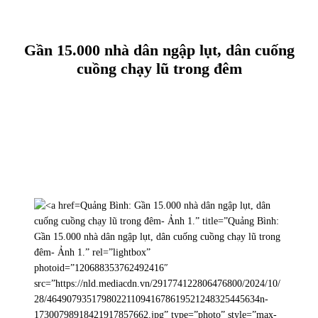
Gần 15.000 nhà dân ngập lụt, dân cuống
cuồng chạy lũ trong đêm
Quảng Bình: Gần 15.000 nhà dân ngập lụt, dân
cuống cuồng chạy lũ trong đêm- Ảnh 1.” title=”Quảng Bình:
Gần 15.000 nhà dân ngập lụt, dân cuống cuồng chạy lũ trong
đêm- Ảnh 1.” rel=”lightbox”
photoid=”120688353762492416″
src=”https://nld.mediacdn.vn/291774122806476800/2024/10/
28/4649079351798022110941678619521248325445634n-
17300798918421917857662.jpg” type=”photo” style=”max-