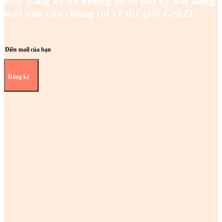
Hãy đăng ký để không bỏ lỡ bất kỳ bài đăng
mới nào của chúng tôi về thế giới GenZ!!
Đăng ký
Z