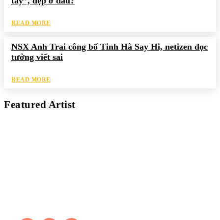
tay”, đẹp ở đâu?
READ MORE
NSX Anh Trai công bố Tinh Hà Say Hi, netizen đọc
tưởng viết sai
READ MORE
Featured Artist
Kaleb Đen
PAINTER
Kaleb bắt đầu cuộc phiêu lưu này cách đây 7 năm, khi chưa có
tiếng nói thực sự nào bảo vệ môi trường. Những kiệt tác của anh
thúc đẩy việc cứu Trái Đất.