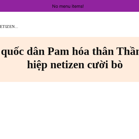
No menu items!
TIZEN...
quốc dân Pam hóa thân Thần
hiệp netizen cười bò