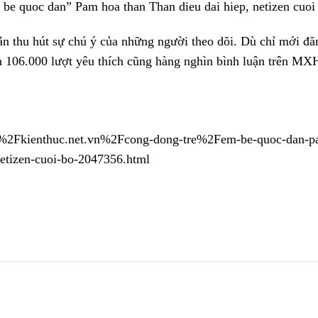
ẫn thu hút sự chú ý của những người theo dõi. Dù chỉ mới đă
n 106.000 lượt yêu thích cũng hàng nghìn bình luận trên M
Fkienthuc.net.vn%2Fcong-dong-tre%2Fem-be-quoc-dan-pa
netizen-cuoi-bo-2047356.html