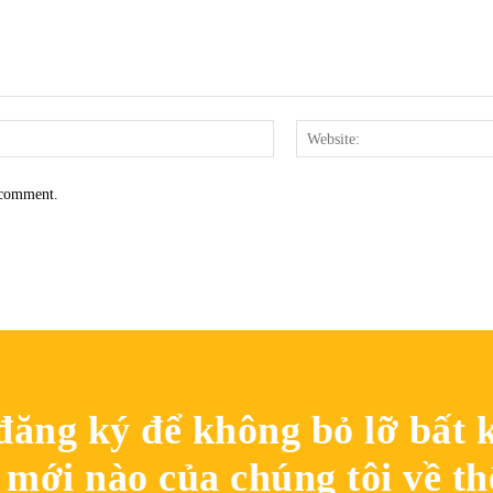
Email:*
I comment.
đăng ký để không bỏ lỡ bất k
mới nào của chúng tôi về th