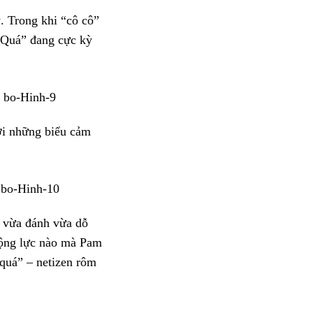
. Trong khi “cô cô”
 Quá” đang cực kỳ
ới những biểu cảm
 vừa đánh vừa dỗ
“động lực nào mà Pam
 quá” – netizen rôm