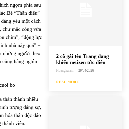
ghịch ngợm phía sau
iác.Bé “Thần điêu”
 đáng yêu một cách
 , chứ mắc công vừa
con chim”, “động lực
đình nhà này quá” –
ủa những người theo
2 cô gái tên Trang đang
h cũng hàng nghìn
khiến netizen tức điên
Hoanghaianh
-
29/04/2026
READ MORE
a thân thành nhiều
hình tượng đáng sợ,
àn hóa thân độc đáo
 thành viên.