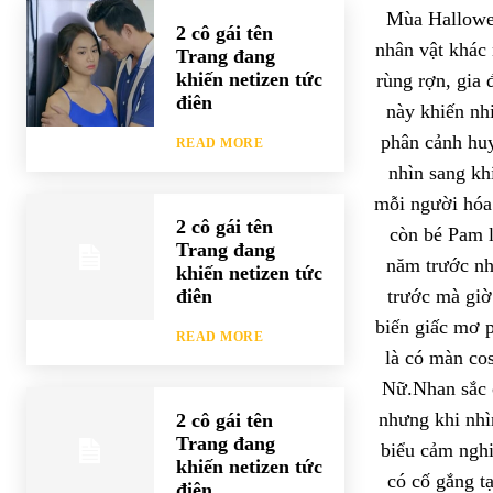
Mùa Hallowee
2 cô gái tên
nhân vật khác 
Trang đang
khiến netizen tức
rùng rợn, gia 
điên
này khiến nh
phân cảnh huy
READ MORE
nhìn sang kh
mỗi người hóa
2 cô gái tên
còn bé Pam l
Trang đang
năm trước nh
khiến netizen tức
điên
trước mà giờ
biến giấc mơ p
READ MORE
là có màn cos
Nữ.Nhan sắc c
nhưng khi nhì
2 cô gái tên
Trang đang
biểu cảm ngh
khiến netizen tức
có cố gắng t
điên