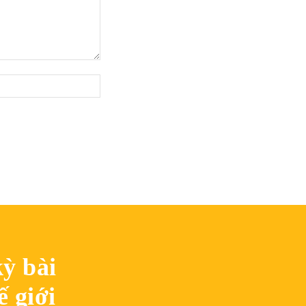
Website:
ỳ bài
ế giới