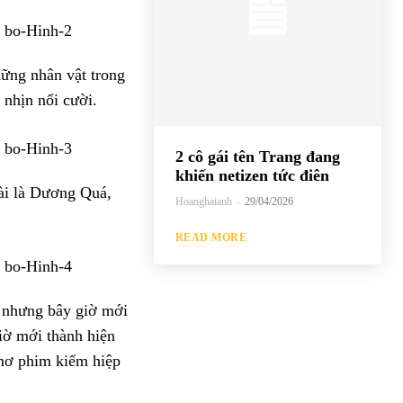
hững nhân vật trong
 nhịn nổi cười.
2 cô gái tên Trang đang
khiến netizen tức điên
ài là Dương Quá,
Hoanghaianh
-
29/04/2026
READ MORE
c nhưng bây giờ mới
iờ mới thành hiện
 mơ phim kiếm hiệp