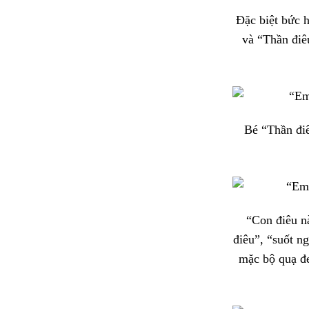
Đặc biệt bức h
và “Thần điê
Bé “Thần đi
“Con điêu n
điêu”, “suốt n
mặc bộ quạ đe