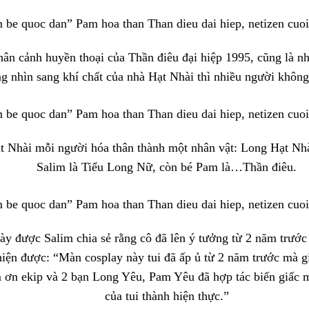
hân cảnh huyền thoại của Thần điêu đại hiệp 1995, cũng là n
g nhìn sang khí chất của nhà Hạt Nhài thì nhiều người không
t Nhài mỗi người hóa thân thành một nhân vật: Long Hạt Nh
Salim là Tiểu Long Nữ, còn bé Pam là…Thần điêu.
ày được Salim chia sẻ rằng cô đã lên ý tưởng từ 2 năm trướ
hiện được: “Màn cosplay này tui đã ấp ủ từ 2 năm trước mà g
m ơn ekip và 2 bạn Long Yêu, Pam Yêu đã hợp tác biến giấc
của tui thành hiện thực.”