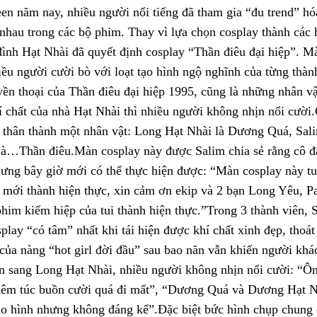
n năm nay, nhiều người nổi tiếng đã tham gia “đu trend” hó
nhau trong các bộ phim. Thay vì lựa chọn cosplay thành các 
đình Hạt Nhài đã quyết định cosplay “Thần điêu đại hiệp”. M
iều người cười bò với loạt tạo hình ngộ nghĩnh của từng thàn
ền thoại của Thần điêu đại hiệp 1995, cũng là những nhân v
í chất của nhà Hạt Nhài thì nhiều người không nhịn nổi cười
 thân thành một nhân vật: Long Hạt Nhài là Dương Quá, Sal
à…Thần điêu.Màn cosplay này được Salim chia sẻ rằng cô đã
ưng bây giờ mới có thể thực hiện được: “Màn cosplay này tu
 mới thành hiện thực, xin cảm ơn ekip và 2 bạn Long Yêu, P
him kiếm hiệp của tui thành hiện thực.”Trong 3 thành viên, 
play “có tâm” nhất khi tái hiện được khí chất xinh đẹp, thoá
ủa nàng “hot girl đời đầu” sau bao năn vẫn khiến người khác
n sang Long Hạt Nhài, nhiều người không nhịn nổi cười: “Ôn
iêm túc buồn cười quá đi mất”, “Dương Quá và Dương Hạt N
ạo hình nhưng không đáng kể”.Đặc biệt bức hình chụp chung 