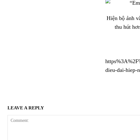
Hiện bộ ảnh v
thu hút hơ
https%3A%2F%2
dieu-dai-hiep-
LEAVE A REPLY