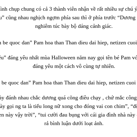
ình chụp chung có cả 3 thành viên nhận về rất nhiều sự chú ý
u” cũng nhau nghịch ngợm phía sau thì ở phía trước “Dương
nghiêm túc bày bộ dáng cảnh giác.
êu” đáng yêu nhất mùa Halloween năm nay gọi tên bé Pam v
đáng yêu một cách vô cùng tự nhiên.
ày đánh nhau chắc dương quá cõng điêu chạy , chứ mắc công
gày gọi ng ta là tiểu long nữ xong cho đóng vai con chim”, 
n này vậy trời”, “tui cười đau bụng với cái gia đình nhà này
rả bình luận dưới loạt ảnh.