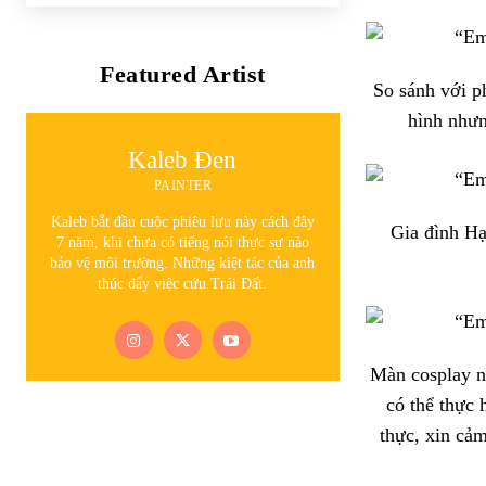
Featured Artist
So sánh với p
hình nhưn
Kaleb Đen
PAINTER
Kaleb bắt đầu cuộc phiêu lưu này cách đây
Gia đình Hạ
7 năm, khi chưa có tiếng nói thực sự nào
bảo vệ môi trường. Những kiệt tác của anh
thúc đẩy việc cứu Trái Đất.
Màn cosplay n
có thể thực 
thực, xin cả