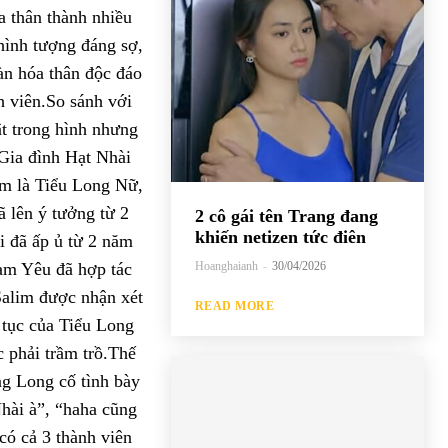
a thân thành nhiều
hình tượng đáng sợ,
àn hóa thân độc đáo
h viên.So sánh với
ật trong hình nhưng
.Gia đình Hạt Nhài
im là Tiểu Long Nữ,
 lên ý tưởng từ 2
2 cô gái tên Trang đang
khiến netizen tức điên
i đã ấp ủ từ 2 năm
Hoanghaianh
-
30/04/2026
am Yêu đã hợp tác
Salim được nhận xét
READ MORE
t tục của Tiểu Long
 phải trầm trồ.Thế
g Long cố tình bày
hài à”, “haha cũng
có cả 3 thành viên