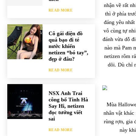
nhận về rất n
READ MORE
thì ở phía tr
đáng yêu nhất
vô cùng tự nh
Cô gái diện đồ
đánh vừa dỗ đi
quá bạo đi té
nước khiến
nào mà Pam mặ
netizen “bó tay”,
netizen rôm r
đẹp ở đâu?
dõi. Dù chỉ 
READ MORE
NSX Anh Trai
công bố Tinh Hà
Mùa Hallowee
Say Hi, netizen
đọc tưởng viết
nhân vật khác 
sai
rùng rợn, gia 
này khi
READ MORE