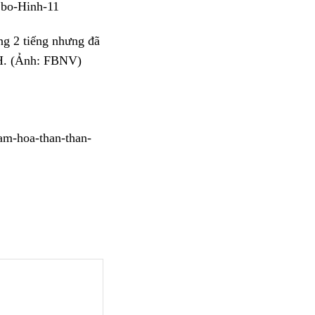
ng 2 tiếng nhưng đã
XH. (Ảnh: FBNV)
m-hoa-than-than-