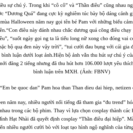
hiều sự chú ý. Trong khi “cô cô” và “Thần điêu” cũng nhau n
ước “Dương Quá” đang cực kỳ nghiêm túc bày bộ dáng cảnh g
 mùa Halloween năm nay gọi tên bé Pam với những biểu cảm
iên.“Con điêu này đánh nhau chắc dương quá cõng điêu chạy
êu”, “suốt ngày gọi ng ta là tiểu long nữ xong cho đóng vai 
c bộ quạ đen này vậy trời”, “tui cười đau bụng với cái gia 
ả bình luận dưới loạt ảnh.Hiện bộ ảnh vẫn thu hút sự chú ý c
mới đăng 2 tiếng nhưng đã thu hút hơn 106.000 lượt yêu thíc
bình luận trên MXH. (Ảnh: FBNV)
n năm nay, nhiều người nổi tiếng đã tham gia “đu trend” hó
nhau trong các bộ phim. Thay vì lựa chọn cosplay thành các 
đình Hạt Nhài đã quyết định cosplay “Thần điêu đại hiệp”. M
ến nhiều người cười bò với loạt tạo hình ngộ nghĩnh của từng