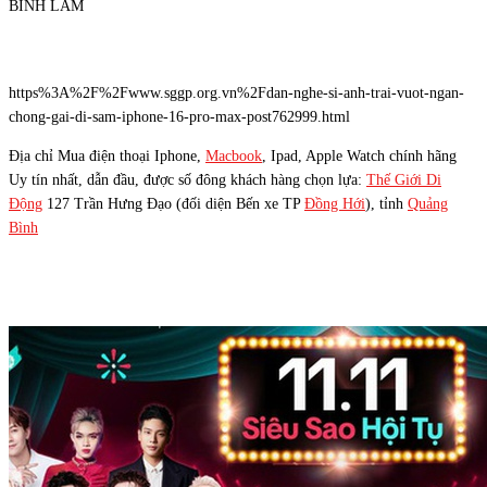
BÌNH LÂM
https%3A%2F%2Fwww.sggp.org.vn%2Fdan-nghe-si-anh-trai-vuot-ngan-
chong-gai-di-sam-iphone-16-pro-max-post762999.html
Địa chỉ Mua điện thoại Iphone,
Macbook
, Ipad, Apple Watch chính hãng
Uy tín nhất, dẫn đầu, được số đông khách hàng chọn lựa:
Thế Giới Di
Động
127 Trần Hưng Đạo (đối diện Bến xe TP
Đồng Hới
), tỉnh
Quảng
Bình