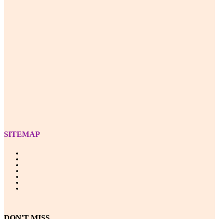
Z
SITEMAP
DON'T MISS