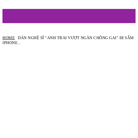
ARTIST
HOME
DÀN NGHỆ SĨ “ANH TRAI VƯỢT NGÀN CHÔNG GAI” ĐI SẮM
IPHONE...