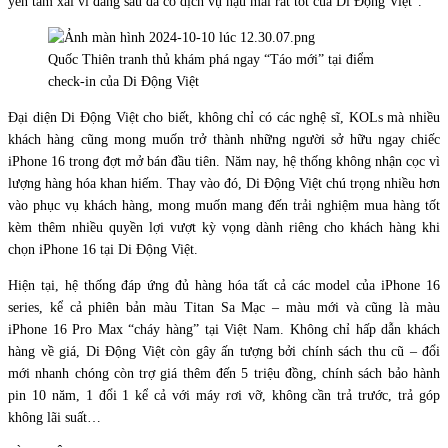
yên tâm xài vì đằng sau đã có dịch vụ hậu mãi rất tốt của Di Động Việt”.
Quốc Thiên tranh thủ khám phá ngay “Táo mới” tại điểm
check-in của Di Động Việt
Đại diện Di Động Việt cho biết, không chỉ có các nghệ sĩ, KOLs mà nhiều
khách hàng cũng mong muốn trở thành những người sở hữu ngay chiếc
iPhone 16 trong đợt mở bán đầu tiên. Năm nay, hệ thống không nhận cọc vì
lượng hàng hóa khan hiếm. Thay vào đó, Di Động Việt chú trọng nhiều hơn
vào phục vụ khách hàng, mong muốn mang đến trải nghiệm mua hàng tốt
kèm thêm nhiều quyền lợi vượt kỳ vọng dành riêng cho khách hàng khi
chọn iPhone 16 tại Di Động Việt.
Hiện tại, hệ thống đáp ứng đủ hàng hóa tất cả các model của iPhone 16
series, kể cả phiên bản màu Titan Sa Mạc – màu mới và cũng là màu
iPhone 16 Pro Max “cháy hàng” tại Việt Nam. Không chỉ hấp dẫn khách
hàng về giá, Di Động Việt còn gây ấn tượng bởi chính sách thu cũ – đổi
mới nhanh chóng còn trợ giá thêm đến 5 triệu đồng, chính sách bảo hành
pin 10 năm, 1 đổi 1 kể cả với máy rơi vỡ, không cần trả trước, trả góp
không lãi suất…