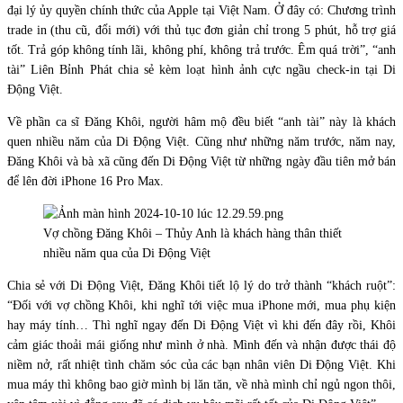
đại lý ủy quyền chính thức của Apple tại Việt Nam. Ở đây có: Chương trình
trade in (thu cũ, đổi mới) với thủ tục đơn giản chỉ trong 5 phút, hỗ trợ giá
tốt. Trả góp không tính lãi, không phí, không trả trước. Êm quá trời”, “anh
tài” Liên Bỉnh Phát chia sẻ kèm loạt hình ảnh cực ngầu check-in tại Di
Động Việt.
Về phần ca sĩ Đăng Khôi, người hâm mộ đều biết “anh tài” này là khách
quen nhiều năm của Di Động Việt. Cũng như những năm trước, năm nay,
Đăng Khôi và bà xã cũng đến Di Động Việt từ những ngày đầu tiên mở bán
để lên đời iPhone 16 Pro Max.
Vợ chồng Đăng Khôi – Thủy Anh là khách hàng thân thiết
nhiều năm qua của Di Động Việt
Chia sẻ với Di Động Việt, Đăng Khôi tiết lộ lý do trở thành “khách ruột”:
“Đối với vợ chồng Khôi, khi nghĩ tới việc mua iPhone mới, mua phụ kiện
hay máy tính… Thì nghĩ ngay đến Di Động Việt vì khi đến đây rồi, Khôi
cảm giác thoải mái giống như mình ở nhà. Mình đến và nhận được thái độ
niềm nở, rất nhiệt tình chăm sóc của các bạn nhân viên Di Động Việt. Khi
mua máy thì không bao giờ mình bị lăn tăn, về nhà mình chỉ ngủ ngon thôi,