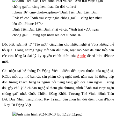
iphone 16″ cms-photo-caption=”Đinh Tiến Đạt, Liên Bỉnh
Phát và các “Anh trai vượt ngàn chông gai”… cùng hẹn nhau
lên đời iPhone 16″/>
Đinh Tiến Đạt, Liên Bỉnh Phát và các “Anh trai vượt ngàn
chông gai”… cùng hẹn nhau lên đời iPhone 16
Đặc biệt, sức hút từ “Táo mới” cũng làm cho nhiều nghệ sĩ Vbiz không thể
bỏ qua. Trong những ngày mở bán đầu tiên, loạt sao Việt đã trực tiếp đến
các cửa hàng là đại lý ủy quyền chính thức của
Apple
để sở hữu iPhone
mới.
Ghi nhận tại hệ thống Di Động Việt – điểm đến quen thuộc của nghệ sĩ,
KOLs mỗi dịp mở bán các sản phẩm công nghệ mới, năm nay hệ thống tiếp
đón lượng khách hàng là người nổi tiếng tăng gấp đôi năm ngoái. Trong
đó, gây chú ý là cả dàn nghệ sĩ tham gia chương trình “Anh trai vượt ngàn
chông gai” như: Quốc Thiên, Đăng Khôi, Trương Thế Vinh, Đinh Tiến
Đạt, Duy Nhất, Tăng Phúc, Kay Trần… đều chọn lên đời điện thoại iPhone
16 tại Di Động Việt.