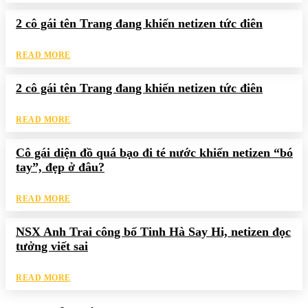
2 cô gái tên Trang đang khiến netizen tức điên
READ MORE
2 cô gái tên Trang đang khiến netizen tức điên
READ MORE
Cô gái diện đồ quá bạo đi té nước khiến netizen “bó
tay”, đẹp ở đâu?
READ MORE
NSX Anh Trai công bố Tinh Hà Say Hi, netizen đọc
tưởng viết sai
READ MORE