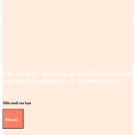
READ MORE
2 cô gái tên Trang đang khiến netizen tức điên
Hoanghaianh
-
29/04/2026
READ MORE
Hãy đăng ký để không bỏ lỡ bất kỳ bài đăng
mới nào của chúng tôi về thế giới GenZ!!
Đăng ký