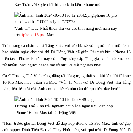
Kay Trần với style chất lừ check-in bên iPhone mới
iphone 16 pro
max” width=”1000″ height=”732″/>
“Anh tài” Duy Nhất thích thú với các tính năng mới năm nay
trên
iphone 16 pro
Max
Trên trang cá nhân, ca sĩ Tăng Phúc vui vẻ chia sẻ với người hâm mộ: “Sau
bao nhiêu ngày chờ đợi thì Di Động Việt đã giúp Phúc sở hữu iPhone 16
trên tay. iPhone 16 năm nay có những nâng cấp đáng giá, khiến nó Pro hơn
rất nhiều. Mọi người nhanh tay sở hữu và trải nghiệm nhé!”.
Ca sĩ Trương Thế Vinh cũng đăng tải dòng trạng thái sau khi lên đời iPhone
16 Pro Max màu Titan Sa Mạc: “Vẫn là Vinh với Di Động Việt như hằng
năm, lên 16 tuổi rồi. Anh em bạn bè có nhu cầu thì qua bên đây hen!”.
Trương Thế Vinh trải nghiệm chụp ảnh ngay khi “đập hộp”
iPhone 16 Pro Max tại Di Động Việt
“Hôm trước ghé Di Động Việt để đập hộp iPhone 16 Pro Max, tình cờ gặp
anh rapper Đinh Tiến Đạt và Tăng Phúc nữa, vui quá trời. Di Động Việt là