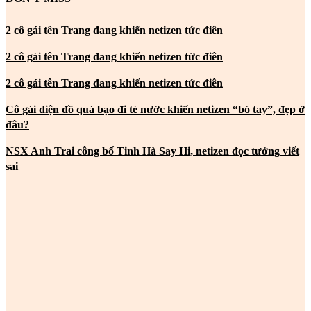
2 cô gái tên Trang đang khiến netizen tức điên
2 cô gái tên Trang đang khiến netizen tức điên
2 cô gái tên Trang đang khiến netizen tức điên
Cô gái diện đồ quá bạo đi té nước khiến netizen “bó tay”, đẹp ở
đâu?
NSX Anh Trai công bố Tinh Hà Say Hi, netizen đọc tưởng viết
sai
MOST POPULAR
2 cô gái tên Trang đang khiến netizen tức điên
2 cô gái tên Trang đang khiến netizen tức điên
2 cô gái tên Trang đang khiến netizen tức điên