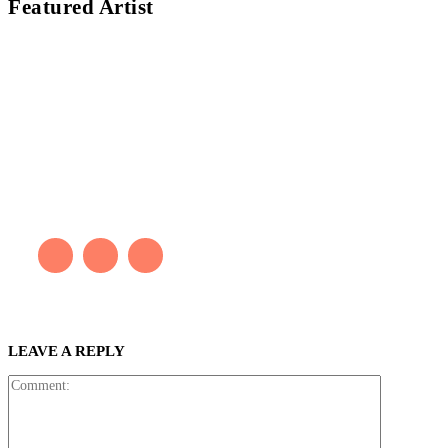
Featured Artist
Kaleb Đen
PAINTER
Kaleb bắt đầu cuộc phiêu lưu này cách đây 7 năm, khi chưa có
tiếng nói thực sự nào bảo vệ môi trường. Những kiệt tác của anh
thúc đẩy việc cứu Trái Đất.
LEAVE A REPLY
Comment: