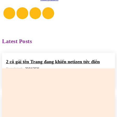
Latest Posts
2 cô gái tên Trang đang khiến netizen tức điên
Hoanghaianh
-
30/04/2026
READ MORE
2 cô gái tên Trang đang khiến netizen tức điên
Hoanghaianh
-
29/04/2026