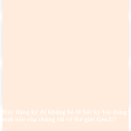
READ MORE
2 cô gái tên Trang đang khiến netizen tức điên
Hoanghaianh
-
29/04/2026
READ MORE
2 cô gái tên Trang đang khiến netizen tức điên
Hoanghaianh
-
29/04/2026
READ MORE
Hãy đăng ký để không bỏ lỡ bất kỳ bài đăng
mới nào của chúng tôi về thế giới GenZ!!