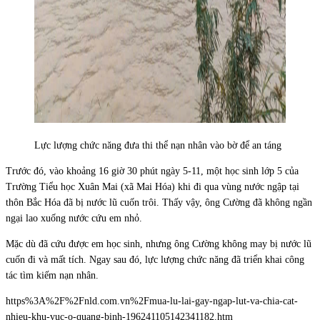
Lực lượng chức năng đưa thi thể nạn nhân vào bờ để an táng
Trước đó, vào khoảng 16 giờ 30 phút ngày 5-11, một học sinh lớp 5 của
Trường Tiểu học Xuân Mai (xã Mai Hóa) khi đi qua vùng nước ngập tại
thôn Bắc Hóa đã bị nước lũ cuốn trôi. Thấy vậy, ông Cường đã không ngần
ngại lao xuống nước cứu em nhỏ.
Mặc dù đã cứu được em học sinh, nhưng ông Cường không may bị nước lũ
cuốn đi và mất tích. Ngay sau đó, lực lượng chức năng đã triển khai công
tác tìm kiếm nạn nhân.
https%3A%2F%2Fnld.com.vn%2Fmua-lu-lai-gay-ngap-lut-va-chia-cat-
nhieu-khu-vuc-o-quang-binh-196241105142341182.htm