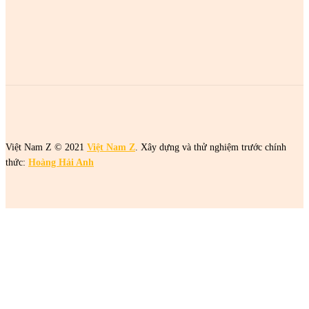
2 cô gái tên Trang đang khiến netizen tức điên
2 cô gái tên Trang đang khiến netizen tức điên
Việt Nam Z © 2021
Việt Nam Z
. Xây dựng và thử nghiệm trước chính
thức:
Hoàng Hải Anh