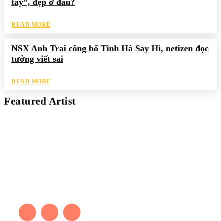
tay”, đẹp ở đâu?
READ MORE
NSX Anh Trai công bố Tinh Hà Say Hi, netizen đọc
tưởng viết sai
READ MORE
Featured Artist
Kaleb Đen
PAINTER
Kaleb bắt đầu cuộc phiêu lưu này cách đây 7 năm, khi chưa có
tiếng nói thực sự nào bảo vệ môi trường. Những kiệt tác của anh
thúc đẩy việc cứu Trái Đất.