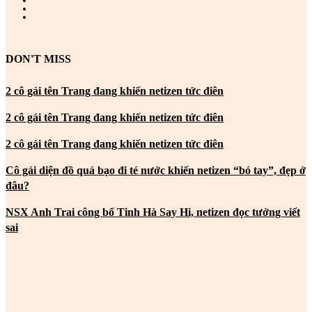
DON'T MISS
2 cô gái tên Trang đang khiến netizen tức điên
2 cô gái tên Trang đang khiến netizen tức điên
2 cô gái tên Trang đang khiến netizen tức điên
Cô gái diện đồ quá bạo đi té nước khiến netizen “bó tay”, đẹp ở
đâu?
NSX Anh Trai công bố Tinh Hà Say Hi, netizen đọc tưởng viết
sai
MOST POPULAR
2 cô gái tên Trang đang khiến netizen tức điên