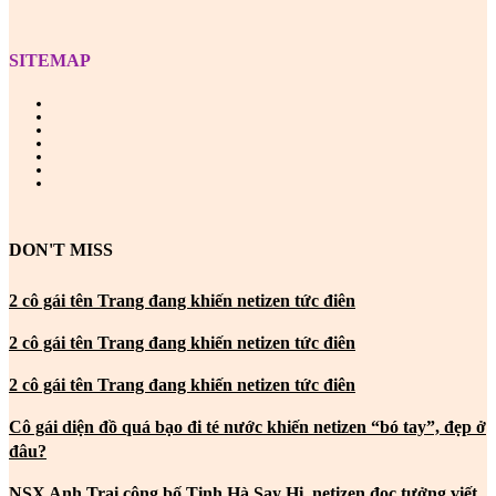
SITEMAP
DON'T MISS
2 cô gái tên Trang đang khiến netizen tức điên
2 cô gái tên Trang đang khiến netizen tức điên
2 cô gái tên Trang đang khiến netizen tức điên
Cô gái diện đồ quá bạo đi té nước khiến netizen “bó tay”, đẹp ở
đâu?
NSX Anh Trai công bố Tinh Hà Say Hi, netizen đọc tưởng viết