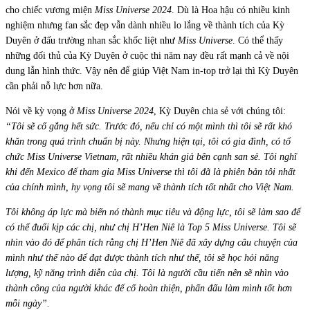
cho chiếc vương miện
Miss Universe 2024
. Dù là Hoa hậu có nhiều kinh
nghiệm nhưng fan sắc đẹp vẫn dành nhiều lo lắng về thành tích của Kỳ
Duyên ở đấu trường nhan sắc khốc liệt như
Miss Universe
. Có thể thấy
những đối thủ của Kỳ Duyên ở cuộc thi năm nay đều rất mạnh cả về nội
dung lẫn hình thức. Vậy nên để giúp Việt Nam in-top trở lại thì Kỳ Duyên
cần phải nỗ lực hơn nữa.
Nói về kỳ vọng ở
Miss Universe 2024
, Kỳ Duyên chia sẻ với chúng tôi:
“Tôi sẽ cố gắng hết sức. Trước đó, nếu chỉ có một mình thì tôi sẽ rất khó
khăn trong quá trình chuẩn bị này. Nhưng hiện tại, tôi có gia đình, có tổ
chức Miss Universe Vietnam, rất nhiều khán giả bên cạnh san sẻ. Tôi nghĩ
khi đến Mexico để tham gia Miss Universe thì tôi đã là phiên bản tôi nhất
của chính mình, hy vọng tôi sẽ mang về thành tích tốt nhất cho Việt Nam.
Tôi không áp lực mà biến nó thành mục tiêu và động lực, tôi sẽ làm sao để
có thể đuổi kịp các chị, như chị H’Hen Niê là Top 5 Miss Universe. Tôi sẽ
nhìn vào đó để phân tích rằng chị H’Hen Niê đã xây dựng câu chuyện của
mình như thế nào để đạt được thành tích như thế, tôi sẽ học hỏi năng
lượng, kỹ năng trình diễn của chị. Tôi là người cầu tiến nên sẽ nhìn vào
thành công của người khác để cố hoàn thiện, phấn đấu làm mình tốt hơn
mỗi ngày”.