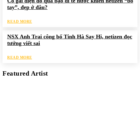
Cô gái diện đồ quá bạo đi té nước khiến netizen “bó
tay”, đẹp ở đâu?
READ MORE
NSX Anh Trai công bố Tinh Hà Say Hi, netizen đọc
tưởng viết sai
READ MORE
Featured Artist
Kaleb Đen
PAINTER
Kaleb bắt đầu cuộc phiêu lưu này cách đây 7 năm, khi chưa có
tiếng nói thực sự nào bảo vệ môi trường. Những kiệt tác của anh
thúc đẩy việc cứu Trái Đất.