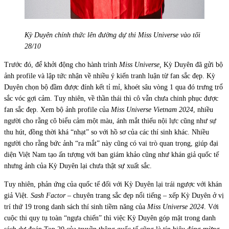
Kỳ Duyên chính thức lên đường dự thi Miss Universe vào tối
28/10
Trước đó, để khởi động cho hành trình
Miss Universe,
Kỳ Duyên đã gửi bộ
ảnh profile và lập tức nhận về nhiều ý kiến tranh luận từ fan sắc đẹp. Kỳ
Duyên chọn bộ đầm được đính kết tỉ mỉ, khoét sâu vòng 1 qua đó trưng trổ
sắc vóc gợi cảm. Tuy nhiên, về thần thái thì cô vẫn chưa chinh phục được
fan sắc đẹp. Xem bộ ảnh profile của
Miss Universe Vietnam 2024
, nhiều
người cho rằng cô biểu cảm một màu, ánh mắt thiếu nội lực cũng như sự
thu hút, đồng thời khá “nhạt” so với hồ sơ của các thí sinh khác. Nhiều
người cho rằng bức ảnh “ra mắt” này cũng có vai trò quan trọng, giúp đại
diện Việt Nam tạo ấn tượng với ban giám khảo cũng như khán giả quốc tế
nhưng ảnh của Kỳ Duyên lại chưa thật sự xuất sắc.
Tuy nhiên, phản ứng của quốc tế đối với Kỳ Duyên lại trái ngược với khán
giả Việt.
Sash Factor
– chuyên trang sắc đẹp nổi tiếng – xếp Kỳ Duyên ở vị
trí thứ 19 trong danh sách thí sinh tiềm năng của
Miss Universe 2024
. Với
cuộc thi quy tụ toàn “ngựa chiến” thì việc Kỳ Duyên góp mặt trong danh