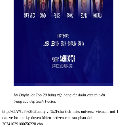
Kỳ Duyên lọt Top 20 bảng xếp hạng dự đoán của chuyên
trang sắc đẹp Sash Factor.
https%3A%2F%2Fafamily.vn%2Fchu-tich-miss-universe-vietnam-noi-1-
cau-ve-bo-me-ky-duyen-khien-netizen-ran-ran-phan-doi-
20241029100656228.chn