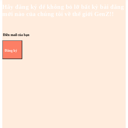
Hãy đăng ký để không bỏ lỡ bất kỳ bài đăng
mới nào của chúng tôi về thế giới GenZ!!
Đăng ký
Z