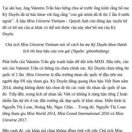
Tại sân bay, ông Valentin Trần hào hứng chia sẻ trước ống kính rằng bố mẹ
Kỳ Duyên đã tự hào khoe với ông rằng “con gái mình đã đi thi 2 lần ở nước
ngoài”. Á hậu
Miss Universe Vietnam
– Quỳnh Anh còn dõng dạc tuyên bố
đố có bố mẹ của ai khác có thể nói được câu này như bố mẹ của Kỳ
Duyên.
Chủ tịch Miss Universe Vietnam nói về cách ba mẹ Kỳ Duyên khoe thành
tích thi hoa hậu của con gái (Nguồn: gihotthidang)
Phát biểu của Valentin Trần gây tranh luận dữ dội trên MXH. Đầu tiên, câu
nói của Valentin Trần có thông tin chưa chính xác. Kỳ Duyên chưa từng thi
quốc tế 2 lần.
Miss Universe
là đấu trường nhan sắc quốc tế đầu tiên mà
người đẹp 9X này tham gia. Kỳ Duyên đăng quang
Hoa hậu Việt Nam
năm
2014, nhưng không được lựa chọn đi thi các cuộc thi nhan sắc quốc tế sau
đó. Tiếp đến, trong lịch sử nhan sắc Việt có không ít nàng hậu từng 2 hoặc
nhiều lần dự thi ở các đấu trường sắc đẹp quốc tế khác nhau. Điển hình là
Nguyễn Thị Loan, Hoàng My, Ngọc Châu… Trong đó, Nguyễn Thị Loan
từng tham gia
Miss World 2014, Miss Grand International 2016
và
Miss
Universe 2017
.
Bên cạnh đó, các khán giả cũng không đồng tình với việc Chủ tịch
Miss