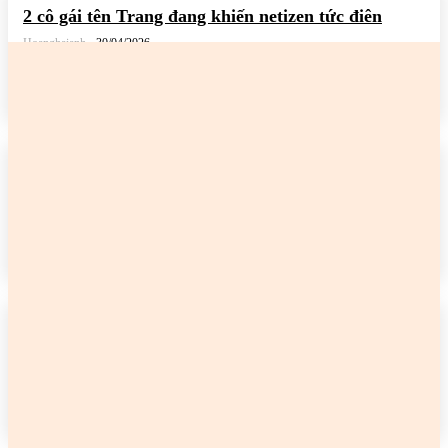
2 cô gái tên Trang đang khiến netizen tức điên
Hoanghaianh
-
30/04/2026
READ MORE
2 cô gái tên Trang đang khiến netizen tức điên
Hoanghaianh
-
29/04/2026
READ MORE
2 cô gái tên Trang đang khiến netizen tức điên
Hoanghaianh
-
29/04/2026
READ MORE