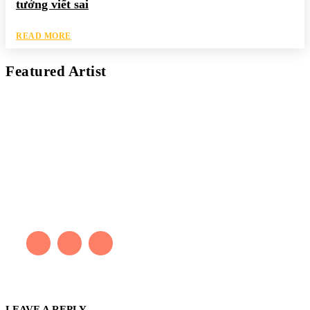
tưởng viết sai
READ MORE
Featured Artist
Kaleb Đen
PAINTER
Kaleb bắt đầu cuộc phiêu lưu này cách đây 7 năm, khi chưa có
tiếng nói thực sự nào bảo vệ môi trường. Những kiệt tác của anh
thúc đẩy việc cứu Trái Đất.
LEAVE A REPLY