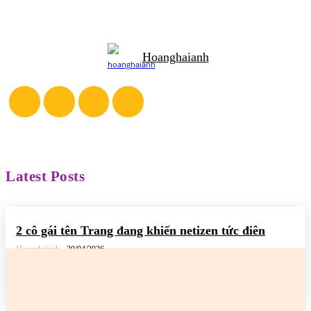
Hoanghaianh
Latest Posts
2 cô gái tên Trang đang khiến netizen tức điên
Hoanghaianh
-
30/04/2026
READ MORE