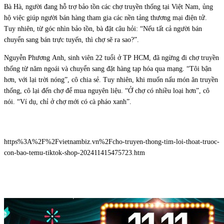
Bà Hà, người đang hỗ trợ bảo tồn các chợ truyền thống tại Việt Nam, ủng
hộ việc giúp người bán hàng tham gia các nền tảng thương mại điện tử.
Tuy nhiên, từ góc nhìn bảo tồn, bà đặt câu hỏi: “Nếu tất cả người bán
chuyển sang bán trực tuyến, thì chợ sẽ ra sao?”.
Nguyễn Phương Anh, sinh viên 22 tuổi ở TP HCM, đã ngừng đi chợ truyền
thống từ năm ngoái và chuyển sang đặt hàng tạp hóa qua mạng. “Tôi bận
hơn, với lại trời nóng”, cô chia sẻ. Tuy nhiên, khi muốn nấu món ăn truyền
thống, cô lại đến chợ để mua nguyên liệu. “Ở chợ có nhiều loại hơn”, cô
nói. “Ví dụ, chỉ ở chợ mới có cà pháo xanh”.
https%3A%2F%2Fvietnambiz.vn%2Fcho-truyen-thong-tim-loi-thoat-truoc-
con-bao-temu-tiktok-shop-202411415475723.htm