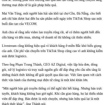
thương mại điện tử là giải pháp hiệu quả.
Mai Văn Tùng, một người bán hải sản khô tại chợ Cồn, Đà Nẵng, cho biết
anh chỉ bán được hai đến ba sản phẩm mỗi ngày trên TikTok Shop sau một
buổi đào tạo của VECOM.
Anh chia sẻ rằng nếu video lan truyền rộng rãi, sẽ có thêm người biết đến
cửa hàng và đến mua, nhưng về doanh số thì không cải thiện nhiều.
Livestream cũng không hiệu quả vì khách hàng ở miền Bắc khó hiểu giọng
của anh. Chi phí vận chuyển trên TikTok Shop cũng cao vì anh không kiểm
soát được logistics.
Theo ông Phạm Trung Thành, CEO AZ Digital, việc lập hóa đơn, đóng
gói, xử lý logistics và truy xuất nguồn gốc để đáp ứng yêu cầu nền tảng là
những thách thức không dễ giải quyết qua đào tạo. Việc làm quen với cách
thức vận hành của thương mại điện tử cũng là một khó khăn lớn.
“Một người bán giò truyền thống có thể nghỉ khi hết hàng. Nhưng bán trực
tuyến, khách hàng không bao giờ nghỉ. Khi cần giao hàng, họ lại thiếu nhân
viên để đáp ứng. Bán được là một chuyện, nhưng bán hiệu quả lại là một
thách thức khác”, ông Thành nói.