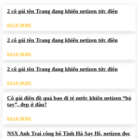
2 cô gái tên Trang đang khiến netizen tức điên
READ MORE
2 cô gái tên Trang đang khiến netizen tức điên
READ MORE
2 cô gái tên Trang đang khiến netizen tức điên
READ MORE
Cô gái diện đồ quá bạo đi té nước khiến netizen “bó
tay”, đẹp ở đâu?
READ MORE
NSX Anh Trai công bố Tinh Hà Say Hi, netizen đọc