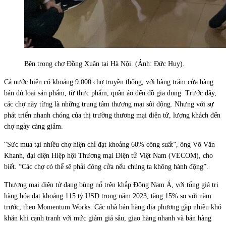
Bên trong chợ Đồng Xuân tại Hà Nội. (Ảnh: Đức Huy).
Cả nước hiện có khoảng 9.000 chợ truyền thống, với hàng trăm cửa hàng
bán đủ loại sản phẩm, từ thực phẩm, quần áo đến đồ gia dụng. Trước đây,
các chợ này từng là những trung tâm thương mại sôi động. Nhưng với sự
phát triển nhanh chóng của thị trường thương mại điện tử, lượng khách đến
chợ ngày càng giảm.
“Sức mua tại nhiều chợ hiện chỉ đạt khoảng 60% công suất”, ông Võ Văn
Khanh, đại diện Hiệp hội Thương mại Điện tử Việt Nam (VECOM), cho
biết. “Các chợ có thể sẽ phải đóng cửa nếu chúng ta không hành động”.
Thương mại điện tử đang bùng nổ trên khắp Đông Nam Á, với tổng giá trị
hàng hóa đạt khoảng 115 tỷ USD trong năm 2023, tăng 15% so với năm
trước, theo Momentum Works. Các nhà bán hàng địa phương gặp nhiều khó
khăn khi cạnh tranh với mức giảm giá sâu, giao hàng nhanh và bán hàng