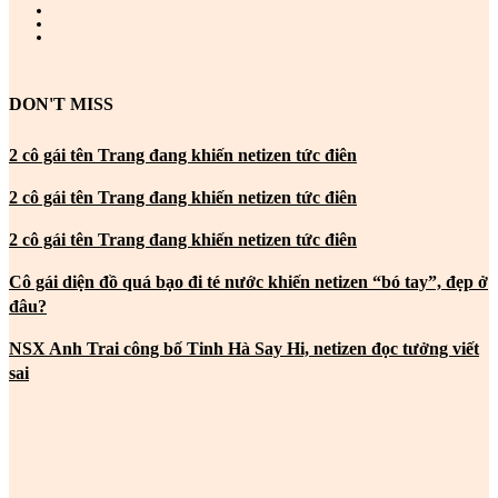
DON'T MISS
2 cô gái tên Trang đang khiến netizen tức điên
2 cô gái tên Trang đang khiến netizen tức điên
2 cô gái tên Trang đang khiến netizen tức điên
Cô gái diện đồ quá bạo đi té nước khiến netizen “bó tay”, đẹp ở
đâu?
NSX Anh Trai công bố Tinh Hà Say Hi, netizen đọc tưởng viết
sai
MOST POPULAR