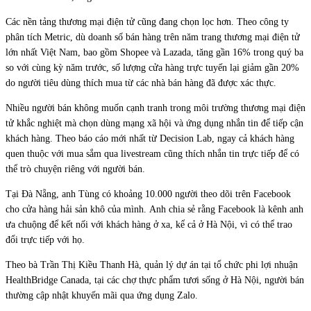
Các nền tảng thương mại điện tử cũng đang chọn lọc hơn. Theo công ty
phân tích Metric, dù doanh số bán hàng trên năm trang thương mại điện tử
lớn nhất Việt Nam, bao gồm Shopee và Lazada, tăng gần 16% trong quý ba
so với cùng kỳ năm trước, số lượng cửa hàng trực tuyến lại giảm gần 20%
do người tiêu dùng thích mua từ các nhà bán hàng đã được xác thực.
Nhiều người bán không muốn cạnh tranh trong môi trường thương mại điện
tử khắc nghiệt mà chọn dùng mạng xã hội và ứng dụng nhắn tin để tiếp cận
khách hàng. Theo báo cáo mới nhất từ Decision Lab, ngay cả khách hàng
quen thuộc với mua sắm qua livestream cũng thích nhắn tin trực tiếp để có
thể trò chuyện riêng với người bán.
Tại Đà Nẵng, anh Tùng có khoảng 10.000 người theo dõi trên Facebook
cho cửa hàng hải sản khô của mình. Anh chia sẻ rằng Facebook là kênh anh
ưa chuộng để kết nối với khách hàng ở xa, kể cả ở Hà Nội, vì có thể trao
đổi trực tiếp với họ.
Theo bà Trần Thị Kiều Thanh Hà, quản lý dự án tại tổ chức phi lợi nhuận
HealthBridge Canada, tại các chợ thực phẩm tươi sống ở Hà Nội, người bán
thường cập nhật khuyến mãi qua ứng dụng Zalo.