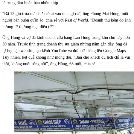
là trung tâm buôn bán nhộn nhịp.
“Đã 12 giờ trưa mà chưa có ai vào mua gì cả”, ông Phùng Mai Hùng, một
người bán buôn quần áo, chia sẻ với
Rest of World
. “Doanh thu kém do ảnh
hưởng từ thương mại điện tử”.
Ông Hùng và vợ đã kinh doanh cửa hàng Lan Hùng trong khu chợ này hơn
30 năm. Trước tình trạng doanh thu sụt giảm những năm gần đây, ông đã
tự học lập website, tạo kênh YouTube và đưa cửa hàng lên Google Maps.
Tuy nhiên, kết quả không như mong đợi. “Bán cho khách du lịch chỉ là vui
thôi, không nuôi sống nổi”, ông Hùng, 63 tuổi, chia sẻ.