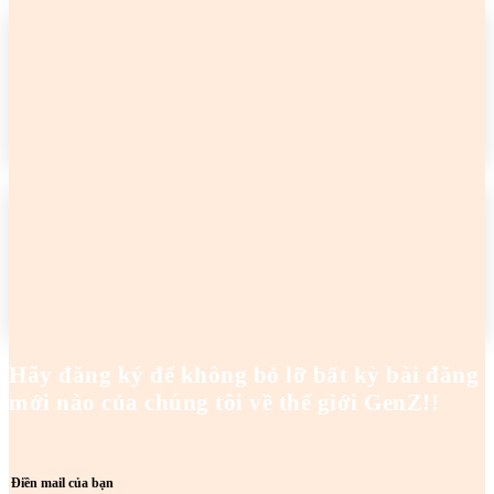
2 cô gái tên Trang đang khiến netizen tức điên
Hoanghaianh
-
29/04/2026
READ MORE
2 cô gái tên Trang đang khiến netizen tức điên
Hoanghaianh
-
29/04/2026
READ MORE
Hãy đăng ký để không bỏ lỡ bất kỳ bài đăng
mới nào của chúng tôi về thế giới GenZ!!