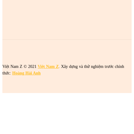
2 cô gái tên Trang đang khiến netizen tức điên
2 cô gái tên Trang đang khiến netizen tức điên
2 cô gái tên Trang đang khiến netizen tức điên
Việt Nam Z © 2021
Việt Nam Z
. Xây dựng và thử nghiệm trước chính
thức:
Hoàng Hải Anh