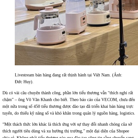
Livestream bán hàng đang rất thịnh hành tại Việt Nam. (Ảnh:
Đức Huy).
Dù có vài câu chuyện thành công, phần lớn tiểu thương vẫn “thích nghi rất
chậm” – ông Võ Văn Khanh cho biết. Theo báo cáo của VECOM, chưa đến
một nửa trong số 450 tiểu thương được đào tạo đã triển khai bán hàng trực
tuyến, do thiếu kỹ năng số và khó khăn trong quản lý nguồn hàng, logistics.
“Một thách thức lớn khác là thích ứng với sự thay đổi nhanh chóng của sở
thích người tiêu dùng và xu hướng thị trường,” một đại diện của Shopee
chia sẻ. Không phải tiểu thương nào qua đào tạo cũng tin rằng chuyển sang