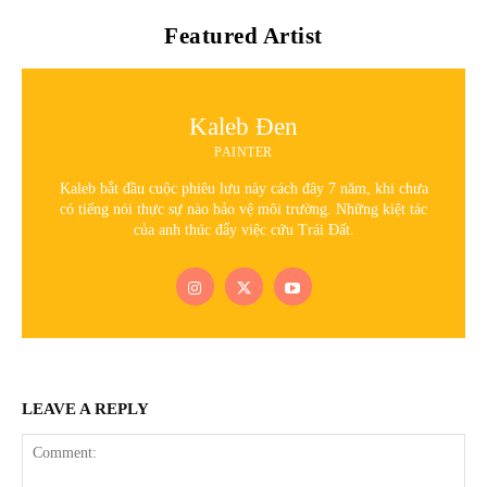
Featured Artist
Kaleb Đen
PAINTER
Kaleb bắt đầu cuộc phiêu lưu này cách đây 7 năm, khi chưa
có tiếng nói thực sự nào bảo vệ môi trường. Những kiệt tác
của anh thúc đẩy việc cứu Trái Đất.
LEAVE A REPLY