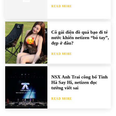
READ MORE
Cô gái diện đồ quá bạo đi té
nước khiến netizen “bó tay”,
đẹp ở đâu?
READ MORE
NSX Anh Trai công bố Tinh
Hà Say Hi, netizen đọc
tưởng viết sai
READ MORE