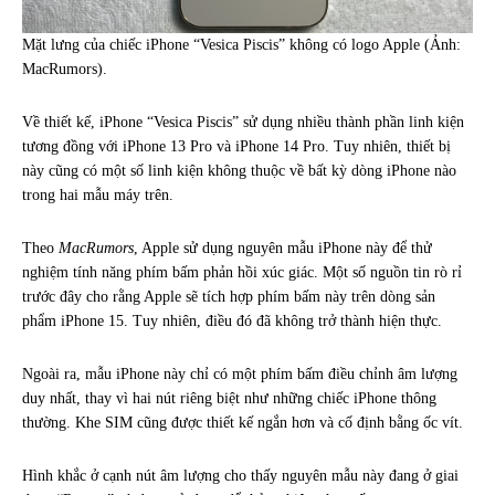
Mặt lưng của chiếc iPhone “Vesica Piscis” không có logo Apple (Ảnh:
MacRumors).
Về thiết kế, iPhone “Vesica Piscis” sử dụng nhiều thành phần linh kiện
tương đồng với iPhone 13 Pro và iPhone 14 Pro. Tuy nhiên, thiết bị
này cũng có một số linh kiện không thuộc về bất kỳ dòng iPhone nào
trong hai mẫu máy trên.
Theo
MacRumors
, Apple sử dụng nguyên mẫu iPhone này để thử
nghiệm tính năng phím bấm phản hồi xúc giác. Một số nguồn tin rò rỉ
trước đây cho rằng Apple sẽ tích hợp phím bấm này trên dòng sản
phẩm iPhone 15. Tuy nhiên, điều đó đã không trở thành hiện thực.
Ngoài ra, mẫu iPhone này chỉ có một phím bấm điều chỉnh âm lượng
duy nhất, thay vì hai nút riêng biệt như những chiếc iPhone thông
thường. Khe SIM cũng được thiết kế ngắn hơn và cố định bằng ốc vít.
Hình khắc ở cạnh nút âm lượng cho thấy nguyên mẫu này đang ở giai