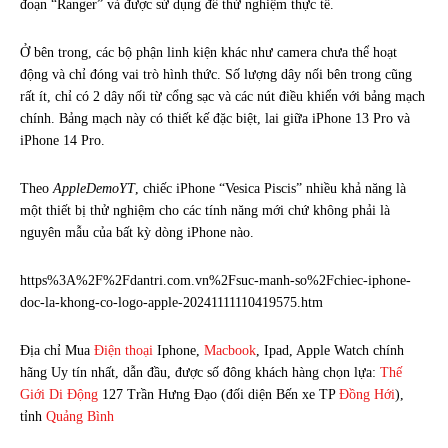
đoạn “Ranger” và được sử dụng để thử nghiệm thực tế.
Ở bên trong, các bộ phận linh kiện khác như camera chưa thể hoạt
động và chỉ đóng vai trò hình thức. Số lượng dây nối bên trong cũng
rất ít, chỉ có 2 dây nối từ cổng sạc và các nút điều khiển với bảng mạch
chính. Bảng mạch này có thiết kế đặc biệt, lai giữa iPhone 13 Pro và
iPhone 14 Pro.
Theo
AppleDemoYT
, chiếc iPhone “Vesica Piscis” nhiều khả năng là
một thiết bị thử nghiệm cho các tính năng mới chứ không phải là
nguyên mẫu của bất kỳ dòng iPhone nào.
https%3A%2F%2Fdantri.com.vn%2Fsuc-manh-so%2Fchiec-iphone-
doc-la-khong-co-logo-apple-20241111110419575.htm
Địa chỉ Mua
Điện thoại
Iphone,
Macbook
, Ipad, Apple Watch chính
hãng Uy tín nhất, dẫn đầu, được số đông khách hàng chọn lựa:
Thế
Giới Di Động
127 Trần Hưng Đạo (đối diện Bến xe TP
Đồng Hới
),
tỉnh
Quảng Bình