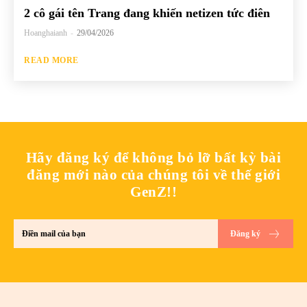
2 cô gái tên Trang đang khiến netizen tức điên
Hoanghaianh
-
29/04/2026
READ MORE
Hãy đăng ký để không bỏ lỡ bất kỳ bài
đăng mới nào của chúng tôi về thế giới
GenZ!!
Đăng ký