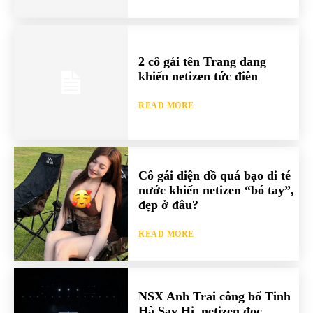
2 cô gái tên Trang đang
khiến netizen tức điên
READ MORE
Cô gái diện đồ quá bạo đi té
nước khiến netizen “bó tay”,
đẹp ở đâu?
READ MORE
NSX Anh Trai công bố Tinh
Hà Say Hi, netizen đọc