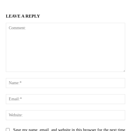
LEAVE A REPLY
Comment:
Na
Ema
Web
Save my name, email, and website in this browser for the next time