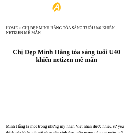
ARTIST
HOME
CHỊ ĐẸP MINH HẰNG TỎA SÁNG TUỔI U40 KHIẾN
NETIZEN MÊ MẨN
Chị Đẹp Minh Hằng tỏa sáng tuổi U40
khiến netizen mê mẩn
Minh Hằng là một trong những mỹ nhân Việt nhận được nhiều sự yêu
thích của khán giả với nhan sắc xinh đẹp, vừa mang vẻ ngọt ngào, nữ