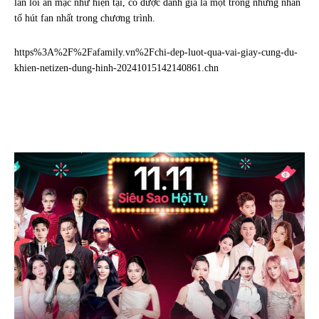
lẫn lối ăn mặc như hiện tại, cô được đánh giá là một trong những nhân
tố hút fan nhất trong chương trình.
https%3A%2F%2Fafamily.vn%2Fchi-dep-luot-qua-vai-giay-cung-du-
khien-netizen-dung-hinh-20241015142140861.chn