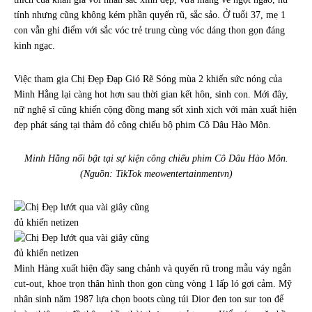
tính nhưng cũng không kém phần quyến rũ, sắc sảo. Ở tuổi 37, mẹ 1
con vẫn ghi điểm với sắc vóc trẻ trung cùng vóc dáng thon gọn đáng
kinh ngạc.
Việc tham gia Chị Đẹp Đạp Gió Rẽ Sóng mùa 2 khiến sức nóng của
Minh Hằng lại càng hot hơn sau thời gian kết hôn, sinh con. Mới đây,
nữ nghệ sĩ cũng khiến cộng đồng mạng sốt xình xịch với màn xuất hiện
đẹp phát sáng tại thảm đỏ công chiếu bộ phim Cô Dâu Hào Môn.
Minh Hằng nổi bật tại sự kiện công chiếu phim Cô Dâu Hào Môn.
(Nguồn: TikTok meowentertainmentvn)
Minh Hàng xuất hiện đầy sang chảnh và quyến rũ trong mẫu váy ngắn
cut-out, khoe trọn thân hình thon gọn cùng vòng 1 lấp ló gợi cảm. Mỹ
nhân sinh năm 1987 lựa chọn boots cùng túi Dior đen ton sur ton để