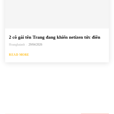
2 cô gái tên Trang đang khiến netizen tức điên
Hoanghaianh
-
29/04/2026
READ MORE
Hãy đăng ký để không bỏ lỡ bất kỳ bài
đăng mới nào của chúng tôi về thế giới
GenZ!!