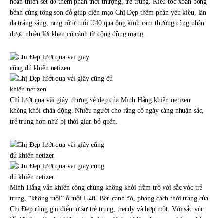
hoàn thiên set đồ thêm phần thời thượng, trẻ trung. Kiểu tóc xoăn bồng
bềnh cùng tông son đỏ giúp diện mạo Chị Đẹp thêm phần yêu kiều, làn
da trắng sáng, rạng rỡ ở tuổi U40 qua ống kính cam thường cũng nhận
được nhiều lời khen có cánh từ cộng đồng mạng.
Chỉ lướt qua vài giây nhưng vẻ đẹp của Minh Hằng khiến netizen
không khỏi chấn động. Nhiều người cho rằng cô ngày càng nhuận sắc,
trẻ trung hơn như bị thời gian bỏ quên.
Minh Hằng vẫn khiến công chúng không khỏi trầm trồ với sắc vóc trẻ
trung, “không tuổi” ở tuổi U40. Bên cạnh đó, phong cách thời trang của
Chị Đẹp cũng ghi điểm ở sự trẻ trung, trendy và hợp mốt. Với sắc vóc