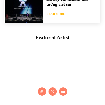
tưởng viết sai
READ MORE
Featured Artist
Kaleb Đen
PAINTER
Kaleb bắt đầu cuộc phiêu lưu này cách đây 7 năm, khi chưa
có tiếng nói thực sự nào bảo vệ môi trường. Những kiệt tác
của anh thúc đẩy việc cứu Trái Đất.