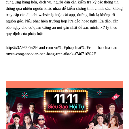
cung ứng hàng hóa, dịch vụ, người dân cần kiểm tra kỹ các thông tin
thông qua nhiều nguồn khác nhau để kiểm chứng tính chính xác, không
truy cập các địa chỉ websie lạ hoặc cài app, đường link lạ không rõ
nguồn gốc. Nếu phát hiện trường hợp lừa đảo hoặc nghi lừa đảo, cần
báo ngay cho cơ quan Công an nơi gần nhất để xác minh, xử lý theo
quy định của pháp luật.
https%3A%2F%2Fcand.com.vn%2Fphap-luat%2Fcanh-bao-lua-dao-
tuyen-cong-tac-vien-ban-hang-tren-tiktok-i746716%2F