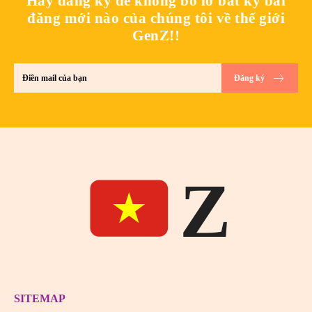
Hãy đăng ký để không bỏ lỡ bất kỳ bài
đăng mới nào của chúng tôi về thế giới
GenZ!!
Đăng ký
Z
SITEMAP