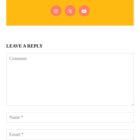
LEAVE A REPLY
Comment:
Na
Ema