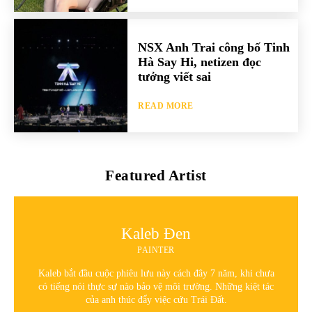
NSX Anh Trai công bố Tinh
Hà Say Hi, netizen đọc
tưởng viết sai
READ MORE
Featured Artist
Kaleb Đen
PAINTER
Kaleb bắt đầu cuộc phiêu lưu này cách đây 7 năm, khi chưa
có tiếng nói thực sự nào bảo vệ môi trường. Những kiệt tác
của anh thúc đẩy việc cứu Trái Đất.