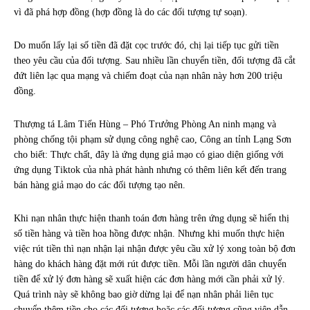
vì đã phá hợp đồng (hợp đồng là do các đối tượng tự soạn).
Do muốn lấy lại số tiền đã đặt cọc trước đó, chị lại tiếp tục gửi tiền
theo yêu cầu của đối tượng. Sau nhiều lần chuyển tiền, đối tượng đã cắt
đứt liên lạc qua mạng và chiếm đoạt của nạn nhân này hơn 200 triệu
đồng.
Thượng tá Lâm Tiến Hùng – Phó Trưởng Phòng An ninh mạng và
phòng chống tội phạm sử dụng công nghệ cao, Công an tỉnh Lạng Sơn
cho biết: Thực chất, đây là ứng dụng giả mạo có giao diện giống với
ứng dụng Tiktok của nhà phát hành nhưng có thêm liên kết đến trang
bán hàng giả mạo do các đối tượng tạo nên.
Khi nạn nhân thực hiện thanh toán đơn hàng trên ứng dụng sẽ hiển thị
số tiền hàng và tiền hoa hồng được nhận. Nhưng khi muốn thực hiện
việc rút tiền thì nạn nhận lại nhận được yêu cầu xử lý xong toàn bộ đơn
hàng do khách hàng đặt mới rút được tiền. Mỗi lần người dân chuyển
tiền để xử lý đơn hàng sẽ xuất hiện các đơn hàng mới cần phải xử lý.
Quá trình này sẽ không bao giờ dừng lại để nạn nhân phải liên tục
chuyển thêm tiền cho các đối tượng hoặc các đối tượng cũng viện dẫn